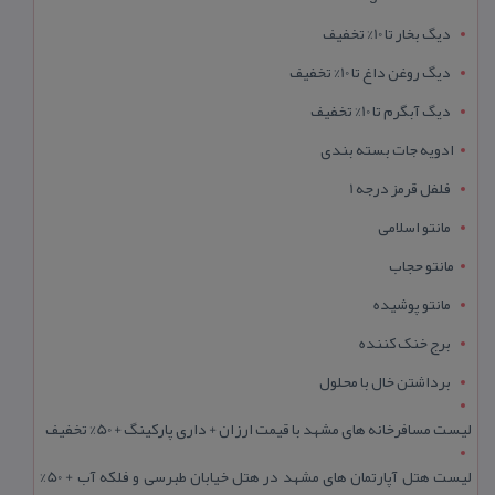
دیگ بخار تا 10% تخفیف
دیگ روغن داغ تا 10% تخفیف
دیگ آبگرم تا 10% تخفیف
ادویه جات بسته بندی
فلفل قرمز درجه 1
مانتو اسلامی
مانتو حجاب
مانتو پوشیده
برج خنک کننده
برداشتن خال با محلول
لیست مسافرخانه های مشهد با قیمت ارزان + داری پارکینگ + 50% تخفیف
لیست هتل آپارتمان های مشهد در هتل خیابان طبرسی و فلکه آب + 50%