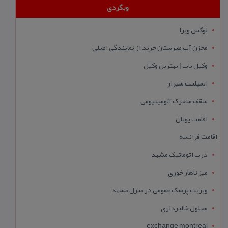
وبگردی
لوکس ویزا
مخزن آب طبرستان خرید از نمایندگی اصلی
وکیل یاب | بهترین وکیل
ایمپلنت شیراز
سقف متحرک آلومینیومی
اقامت یونان
اقامت فرانسه
درب اتوماتیک مشهد
میز ناهار خوری
ویزیت پزشک عمومی در منزل مشهد
محلول خالبرداری
exchange montreal