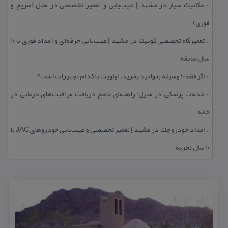
مكانیك سیار در مشهد | عیب‌یابی و تعمیر تخصصی در محل (سریع و
::
فوری)
تعمیرگاه تخصصی كوییك در مشهد | عیب‌یابی حرفه‌ای و امداد فوری با ۱۰
::
سال سابقه
اگر فقط 10 وسیله بتوانید بخرید، اولویت با كدام تجهیزات است؟
::
خدمات پزشكی در منزل؛ راهنمای جامع دریافت مراقبت‌های درمانی در
::
خانه
امداد خودرو جك در مشهد | تعمیر تخصصی و عیب‌یابی خودروهای JAC با
::
۱۰ سال تجربه