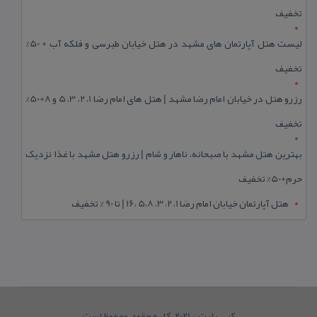
تخفیف
لیست هتل آپارتمان های مشهد در هتل خیابان طبرسی و فلکه آب + 50%
تخفیف
رزرو هتل در خیابان امام رضا مشهد | هتل‌ های امام رضا 1، 2، 3، 5 و 8+50%
تخفیف
بهترین هتل مشهد با صبحانه، ناهار و شام | رزرو هتل مشهد با غذا نزدیک
حرم+50% تخفیف
هتل آپارتمان خیابان امام رضا 1، 2، 3، 5،8 ،16 | تا 90 % تخفیف
کپی رایت © 2021. کلیه حقوق محفوظ است