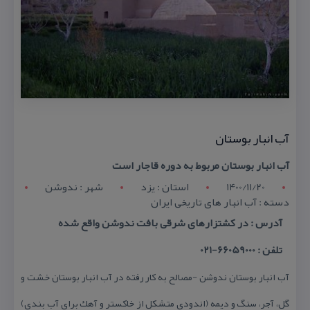
آب انبار بوستان
آب انبار بوستان مربوط به دوره قاجار است
1400/11/20
استان : يزد
شهر : ندوشن
دسته : آب انبار های تاریخی ایران
آدرس : در كشتزارهای شرقی بافت ندوشن واقع شده
تلفن : 66059000-021
آب انبار بوستان ندوشن -مصالح به كار رفته در آب انبار بوستان خشت و
گل، آجر، سنگ و دیمه (اندودی متشكل از خاكستر و آهك برای آب بندی)