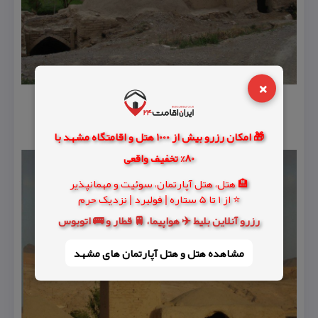
×
🎁 امکان رزرو بیش از 1000 هتل و اقامتگاه مشهد با
80% تخفیف واقعی
🏨 هتل، هتل آپارتمان، سوئیت و مهمانپذیر
⭐ از 1 تا 5 ستاره | فولبرد | نزدیک حرم
رزرو آنلاین بلیط ✈️ هواپیما، 🚆 قطار و 🚌 اتوبوس
مشاهده هتل و هتل‌ آپارتمان های مشهد