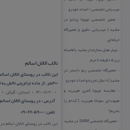
عیب‌یابی تخصصی + امداد خودرو
تعمیر تخصصی تویوتا پرادو در
::
مشهد | عیب‌یابی دقیق و تعمیرگاه
حرفه‌ای
چهار هتل‌ ستاره‌دار مشهد با فاصله
::
زیر 5 دقیقه تا حرم
تالاب الالان اسالم
تعمیرگاه تخصصی رنو داستر در
::
این تالاب در روستای الالان اسا
مشهد | ۱۰ سال تجربه و امداد خودرو
۲۰۰متر ، از جاده ترانزیتی تالش به انزلی ، ۴كیلومتر واز شهر اسالم حدود ۷ كیلومتر فاصله دارد
مقایسه تویوتا كمری هیبرید و
1400/11/20
استان : گيلان
::
هیوندای سوناتا هیبرید | كدام را
آدرس : در روستای الالان اسالم
بخریم؟
تلفن : 66059000-021
تعمیرگاه تخصصی SWM در مشهد
::