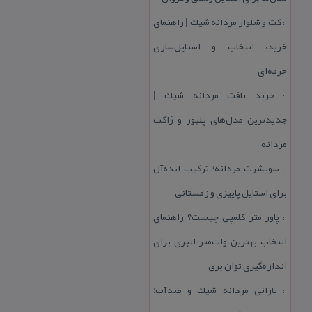
كت و شلوار مردانه شیك | راهنمای
::
خرید، انتخاب و استایل‌سازی
حرفه‌ای
خرید بافت مردانه شیك |
::
جدیدترین مدل‌های پلیور و ژاكت
مردانه
سویشرت مردانه؛ تركیب ایده‌آل
::
برای استایل پاییزی و زمستانی
پاور متر كلمپی چیست؟ راهنمای
::
انتخاب بهترین وات‌متر انبری برای
اندازه‌گیری توان برق
بارانی مردانه شیك و ضدآب؛
::