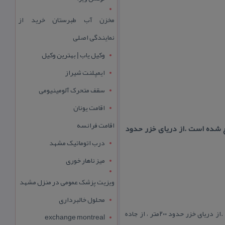
مخزن آب طبرستان خرید از
نمایندگی اصلی
وکیل یاب | بهترین وکیل
ایمپلنت شیراز
سقف متحرک آلومینیومی
اقامت یونان
اقامت فرانسه
قع شده است .از دریای خزر حدود
درب اتوماتیک مشهد
میز ناهار خوری
ویزیت پزشک عمومی در منزل مشهد
محلول خالبرداری
این تالاب در روستای الالان اسالم در منطقه ی معروف به نجف ویشه ( ویشه در زبان محلی یعنی جنگل )واقع شده است .از دریای خزر حدود ۲۰۰متر ، از جاده
exchange montreal