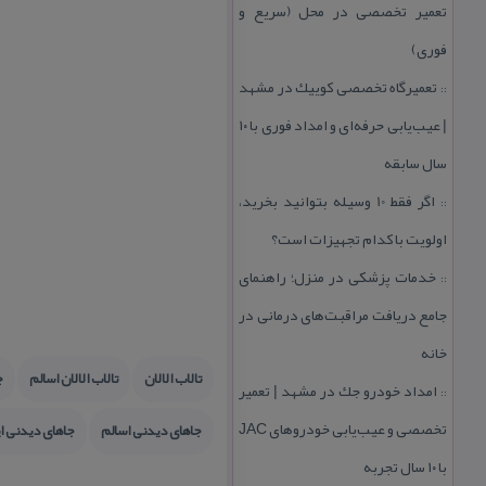
تعمیر تخصصی در محل (سریع و
فوری)
تعمیرگاه تخصصی كوییك در مشهد
::
| عیب‌یابی حرفه‌ای و امداد فوری با ۱۰
سال سابقه
اگر فقط 10 وسیله بتوانید بخرید،
::
اولویت با كدام تجهیزات است؟
خدمات پزشكی در منزل؛ راهنمای
::
جامع دریافت مراقبت‌های درمانی در
خانه
تالاب الالان
تالاب الالان اسالم
ج
امداد خودرو جك در مشهد | تعمیر
::
تخصصی و عیب‌یابی خودروهای JAC
جاهای دیدنی اسالم
جاهای دیدنی ا
با ۱۰ سال تجربه