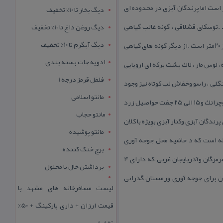
ی ، ۴كیلومتر واز شهر اسالم حدود ۷ كیلومتر فاصله دارد ومساحت توده جنگلی الالان حدود ۷۲ هكتار است اما پرندگان آبزی در محدوده ای
دیگ بخار تا 10% تخفیف
رد .توسكای قشلاقی ، گونه غالب گیاهی
دیگ روغن داغ تا 10% تخفیف
دیگ آبگرم تا 10% تخفیف
منطقه است وبه تعداد كمتر ، درخت لرگ نیز به همراه آن در این توده جنگلی دیده می شود ارتفاع اغلب این درختان بیش از ۲۰متر است .از دیگر گونه های گیاهی
ادویه جات بسته بندی
ه ، لوس مار ، لاك پشت بركه ای اروپایی
فلفل قرمز درجه 1
نگلی ، راسو وخفاش لب كوتاه نیز وجود
مانتو اسلامی
دارد .در این تالاب بیش از ۶۰۰ جفت با كلان بزرگ ۷ تا ۹جفت حواصیل خاكستری ، ۱۰۰ تا ۱۲۰ جفت اگرت كوچك ، ۲۰ تا ۲۵ جفت گاوچرانك و۱۵ الی ۲۵ جفت حواصیل زرد
مانتو حجاب
دگان آبزی وكنار آبزی بوِیژه با كلان
مانتو پوشیده
باله است كه د حاشیه محل جوجه آوری
برج خنک کننده
پرندگان قرار دارد استان گیلان از نظر تعداد تالاب های بین المللی در ایران به همراه سیستان وبلوچستان پس از استان هرمزگان وآذربایجان غربی ،كه دارای ۴
برداشتن خال با محلول
ان برای جوجه آوری وزمستان گذرانی
لیست مسافرخانه های مشهد با
قیمت ارزان + داری پارکینگ + 50%
تخفیف