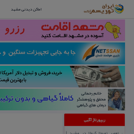
اماکن دیدنی مشهد
ریپورتاژ آگهی
تعمیر تویوتا كرولا در مشهد |
::