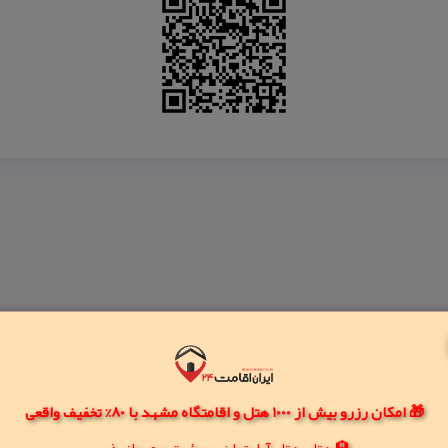
🎁 امکان رزرو بیش از 1000 هتل و اقامتگاه مشهد با 80% تخفیف واقعی
🏨 هتل، هتل آپارتمان، سوئیت و مهمانپذیر