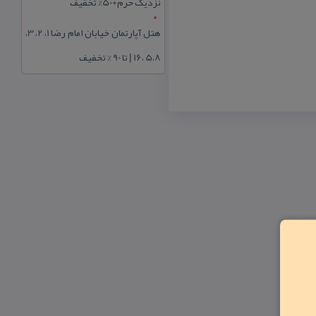
نزدیک حرم+50% تخفیف
هتل آپارتمان خیابان امام رضا 1، 2، 3،
5،8 ،16 | تا 90 % تخفیف