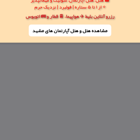
⭐ از 1 تا 5 ستاره | فولبرد | نزدیک حرم
رزرو آنلاین بلیط ✈️ هواپیما، 🚆 قطار و 🚌 اتوبوس
مشاهده هتل و هتل‌ آپارتمان های مشهد