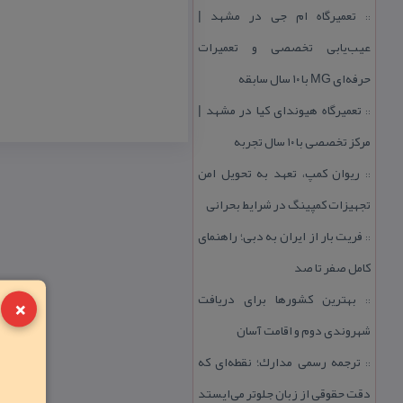
تعمیرگاه ام جی در مشهد |
::
عیب‌یابی تخصصی و تعمیرات
حرفه‌ای MG با ۱۰ سال سابقه
تعمیرگاه هیوندای كیا در مشهد |
::
مركز تخصصی با ۱۰ سال تجربه
ریوان كمپ، تعهد به تحویل امن
::
تجهیزات كمپینگ در شرایط بحرانی
فریت بار از ایران به دبی؛ راهنمای
::
كامل صفر تا صد
×
بهترین كشورها برای دریافت
::
شهروندی دوم و اقامت آسان
ترجمه رسمی مدارك؛ نقطه‌ای كه
::
دقت حقوقی از زبان جلوتر می‌ایستد