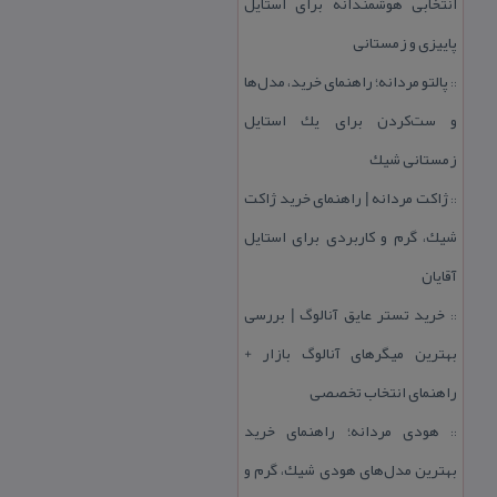
انتخابی هوشمندانه برای استایل
پاییزی و زمستانی
پالتو مردانه؛ راهنمای خرید، مدل‌ها
::
و ست‌كردن برای یك استایل
زمستانی شیك
ژاكت مردانه | راهنمای خرید ژاكت
::
شیك، گرم و كاربردی برای استایل
آقایان
خرید تستر عایق آنالوگ | بررسی
::
بهترین میگرهای آنالوگ بازار +
راهنمای انتخاب تخصصی
هودی مردانه؛ راهنمای خرید
::
بهترین مدل‌های هودی شیك، گرم و