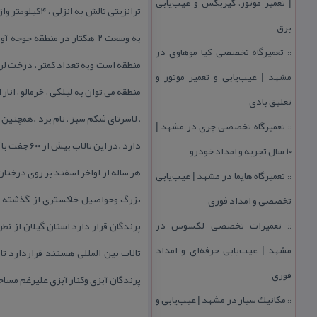
| تعمیر موتور، گیربكس و عیب‌یابی
برق
به وسعت ۲ هكتار در منطقه 
تعمیرگاه تخصصی كیا موهاوی در
::
مشهد | عیب‌یابی و تعمیر موتور و
منطقه می توان به لیلكی ، خرمالو ، انار
تعلیق بادی
، لاسرتای شكم سبز ، نام برد .همچنین 
تعمیرگاه تخصصی چری در مشهد |
::
۱۰ سال تجربه و امداد خودرو
هر ساله از اواخر اسفند بر روی درختان
تعمیرگاه هایما در مشهد | عیب‌یابی
::
بزرگ وحواصیل خاكستری از گذشته تا ح
تخصصی و امداد فوری
تعمیرات تخصصی لكسوس در
::
مشهد | عیب‌یابی حرفه‌ای و امداد
تالاب بین المللی هستند قراردارد ت
فوری
پرندگان آبزی وكنار آبزی علیرغم مسا
مكانیك سیار در مشهد | عیب‌یابی و
::