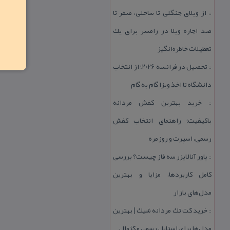
از ویلای جنگلی تا ساحلی، صفر تا
::
صد اجاره ویلا در رامسر برای یك
تعطیلات خاطره‌انگیز
تحصیل در فرانسه 2026؛ از انتخاب
::
دانشگاه تا اخذ ویزا گام به گام
خرید بهترین كفش مردانه
::
باكیفیت؛ راهنمای انتخاب كفش
رسمی، اسپرت و روزمره
پاور آنالایزر سه فاز چیست؟ بررسی
::
كامل كاربردها، مزایا و بهترین
مدل‌های بازار
خرید كت تك مردانه شیك | بهترین
::
مدل‌ها برای استایل رسمی و كژوال