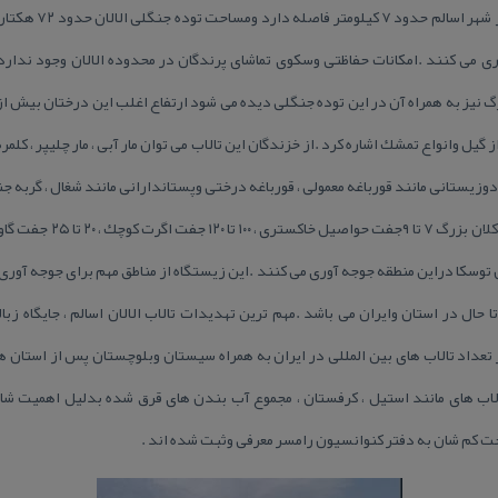
ترانزیتی تالش به انزل
جوجه آوری می كنند .امكانات حفاظتی وسكوی تماشای پرندگان در محدوده الالان وجود ندا
 از گیل وانواع تمشك اشاره كرد .از خزندگان این تالاب می توان مار آبی ، مار چلیپر ، كلمر
دوزیستانی مانند قورباغه معمولی ، قورباغه درختی وپستاندارانی مانند شغال ، گربه ج
 توسكا دراین منطقه جوجه آوری می كنند .این زیستگاه از مناطق مهم برای جوجه آوری پرن
ال در استان وایران می باشد .مهم ترین تهدیدات تالاب الالان اسالم ، جایگاه ز
الاب های مانند استیل ، كرفستان ، مجموع آب بندن های قرق شده بدلیل اهمیت ش
حت كم شان به دفتر كنوانسیون رامسر معرفی وثبت شده اند .