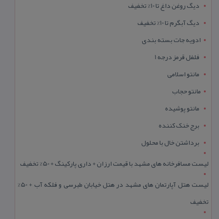
دیگ روغن داغ تا 10% تخفیف
دیگ آبگرم تا 10% تخفیف
ادویه جات بسته بندی
فلفل قرمز درجه 1
مانتو اسلامی
مانتو حجاب
مانتو پوشیده
برج خنک کننده
برداشتن خال با محلول
لیست مسافرخانه های مشهد با قیمت ارزان + داری پارکینگ + 50% تخفیف
لیست هتل آپارتمان های مشهد در هتل خیابان طبرسی و فلکه آب + 50%
تخفیف