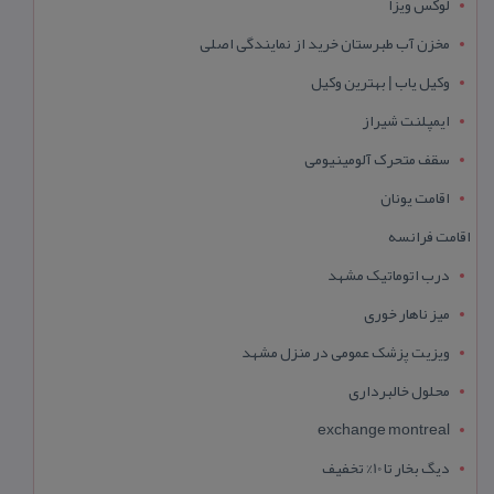
لوکس ویزا
مخزن آب طبرستان خرید از نمایندگی اصلی
وکیل یاب | بهترین وکیل
ایمپلنت شیراز
سقف متحرک آلومینیومی
اقامت یونان
اقامت فرانسه
درب اتوماتیک مشهد
میز ناهار خوری
ویزیت پزشک عمومی در منزل مشهد
محلول خالبرداری
exchange montreal
دیگ بخار تا 10% تخفیف