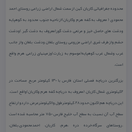
محدوده جغرافیائی كاریان كهن ازسمت شمال اراضی زراعی روستای احمد
محمودی ( معروف به كفه هرم وكاریان)ازناحیه جنوب محدود به كوهپایه
ودشت های حاصل خیز و مرتعی دشت گور(معروف به دشت گبر )ودشت
حشم وازطرف شرق اراضی مزروعی روستای بلغان ودشت بلغان واز جانب
غرب وشمال غرب كوهپایه(موسوم به زیارت)وزمینهای زراعی هرم واقع
است.
بزرگترین دریاچه فصلی استان فارس با ۱۳۰ كیلومتر مربع مساحت در
۲كیلومتری شمال كاریان (معروف به دریاچه كفه هرم وكاریان)واقع است.
این دریاچه هم اكنون حدود۲۸ كیلومترطول و۱۱كیلومترعرض داردو ارتفاع
سطح آب آن نسبت به سطح آب خلیج فارس ۷۵۰ متر محاسبه شده است
.روستاهای سرگاه،خرده دره ،هرم، كاریان، احمدمحمودی،بلغان،