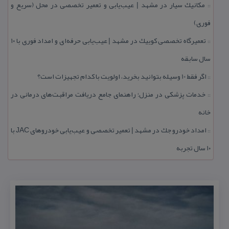
مكانیك سیار در مشهد | عیب‌یابی و تعمیر تخصصی در محل (سریع و
::
فوری)
تعمیرگاه تخصصی كوییك در مشهد | عیب‌یابی حرفه‌ای و امداد فوری با ۱۰
::
سال سابقه
اگر فقط 10 وسیله بتوانید بخرید، اولویت با كدام تجهیزات است؟
::
خدمات پزشكی در منزل؛ راهنمای جامع دریافت مراقبت‌های درمانی در
::
خانه
امداد خودرو جك در مشهد | تعمیر تخصصی و عیب‌یابی خودروهای JAC با
::
۱۰ سال تجربه