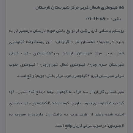
۱۱۵ كیلومتری شمال غربی مركز شهرستان لارستان
تلفن : 66059000-021
روستای باستانی كاریان كهن از توابع بخش جویم لارستان درمسیر لار به
جهرم درمحدوده دهستان هر م قراردارد۰ این روستادر۱۱۵ كیلومتری
شمال غربی مركز شهرستان لارستان ودر۸۲كیلومتری جنوب شرقی
شهرستان جهرم ودر۸۰ كیلومتری شمال شهراوزودر۱۰۰ كیلومتری جنوب
شرقی شهرستان قیرو ۶۰ كیلومتری غرب مركز بخش (جویم) واقع است.
شهرباستانی كاریان از سه طرف به كوههای نیمه مرتفع شاه نشین – كوه
گرددریك كیلومتری جنوب خاوری- كوه سیاه در۲ كیلومتری جنوب باختری
احاطه شده وفقط از طرف غرب به دشت راه داردودره معروف به
(اشتردون)درجنوب شرقی كاریان واقع است.