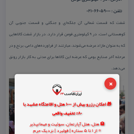
تلفن : 66059000-021
شفت كه قسمت شمالی آن جلگه‌ای و جنگلی و قسمت جنوبی آن
كوهستانی است، در ۹ كیلومتری فومن قرار دارد. در بازار شفت كالاهایی
كه به عنوان مازاد عرضه می‌شوند، عبارتند از فراورده‌های دامی، برنج و در
مرحله آخر صنایع بومی كه عرضه این كالاها برای مدتی به كار بازار رونق
می‌دهد.
×
🎁 امکان رزرو بیش از 1000 هتل و اقامتگاه مشهد با
80% تخفیف واقعی
🏨 هتل، هتل آپارتمان، سوئیت و مهمانپذیر
⭐ از 1 تا 5 ستاره | فولبرد | نزدیک حرم