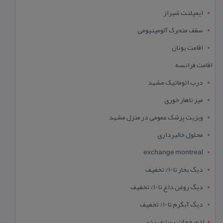
ایمپلنت شیراز
سقف متحرک آلومینیومی
اقامت یونان
اقامت فرانسه
درب اتوماتیک مشهد
میز ناهار خوری
ویزیت پزشک عمومی در منزل مشهد
محلول خالبرداری
exchange montreal
دیگ بخار تا 10% تخفیف
دیگ روغن داغ تا 10% تخفیف
دیگ آبگرم تا 10% تخفیف
ادویه جات بسته بندی