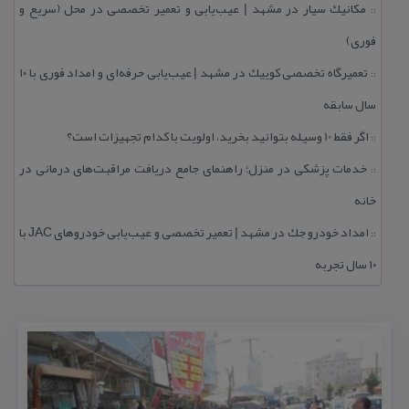
مكانیك سیار در مشهد | عیب‌یابی و تعمیر تخصصی در محل (سریع و
::
فوری)
تعمیرگاه تخصصی كوییك در مشهد | عیب‌یابی حرفه‌ای و امداد فوری با ۱۰
::
سال سابقه
اگر فقط 10 وسیله بتوانید بخرید، اولویت با كدام تجهیزات است؟
::
خدمات پزشكی در منزل؛ راهنمای جامع دریافت مراقبت‌های درمانی در
::
خانه
امداد خودرو جك در مشهد | تعمیر تخصصی و عیب‌یابی خودروهای JAC با
::
۱۰ سال تجربه