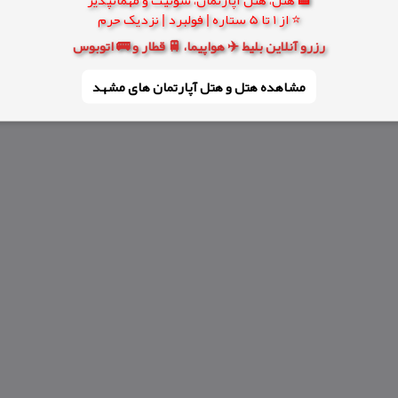
⭐ از 1 تا 5 ستاره | فولبرد | نزدیک حرم
رزرو آنلاین بلیط ✈️ هواپیما، 🚆 قطار و 🚌 اتوبوس
مشاهده هتل و هتل‌ آپارتمان های مشهد