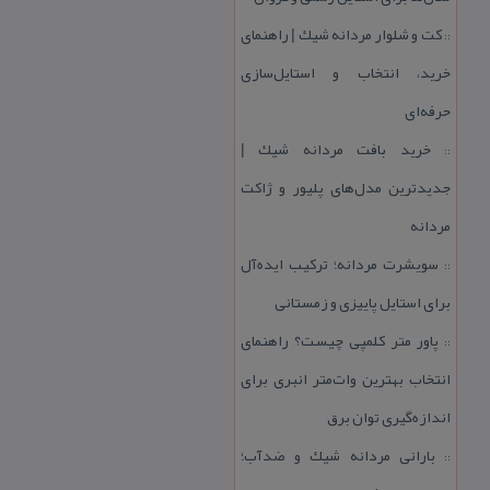
كت و شلوار مردانه شیك | راهنمای
::
خرید، انتخاب و استایل‌سازی
حرفه‌ای
خرید بافت مردانه شیك |
::
جدیدترین مدل‌های پلیور و ژاكت
مردانه
سویشرت مردانه؛ تركیب ایده‌آل
::
برای استایل پاییزی و زمستانی
پاور متر كلمپی چیست؟ راهنمای
::
انتخاب بهترین وات‌متر انبری برای
اندازه‌گیری توان برق
بارانی مردانه شیك و ضدآب؛
::