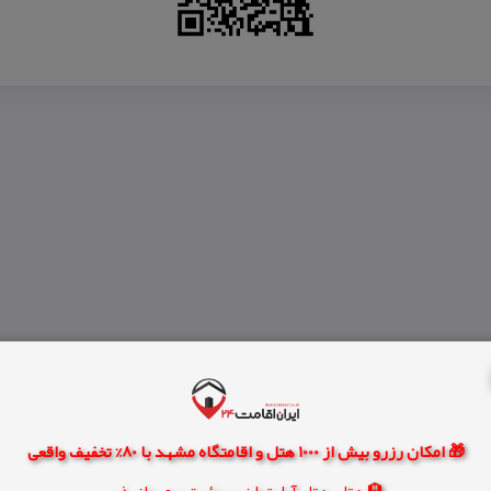
🎁 امکان رزرو بیش از 1000 هتل و اقامتگاه مشهد با 80% تخفیف واقعی
🏨 هتل، هتل آپارتمان، سوئیت و مهمانپذیر