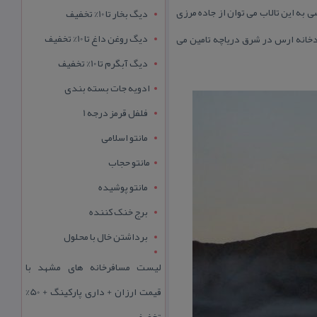
تالاب ۶ كیلومتر و عرض آن ۲ كیلومتر است. برای دسترسی به این تالاب می توان از جاده مرزی
دیگ بخار تا 10% تخفیف
دیگ روغن داغ تا 10% تخفیف
دخانه ارس در شرق دریاچه تامین می
دیگ آبگرم تا 10% تخفیف
ادویه جات بسته بندی
فلفل قرمز درجه 1
مانتو اسلامی
مانتو حجاب
مانتو پوشیده
برج خنک کننده
برداشتن خال با محلول
لیست مسافرخانه های مشهد با
قیمت ارزان + داری پارکینگ + 50%
تخفیف