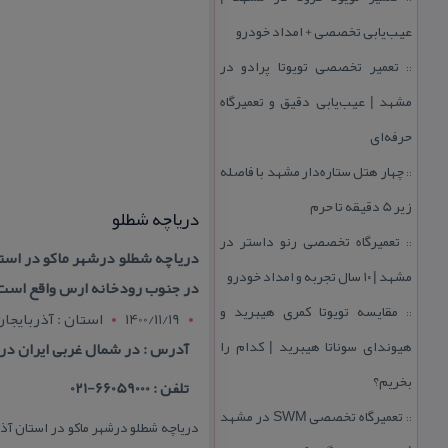
عیب‌یابی تخصصی + امداد خودرو
تعمیر تخصصی تویوتا پرادو در
::
مشهد | عیب‌یابی دقیق و تعمیرگاه
حرفه‌ای
چهار هتل‌ ستاره‌دار مشهد با فاصله
::
زیر 5 دقیقه تا حرم
دریاچه شطلو
تعمیرگاه تخصصی رنو داستر در
::
دریاچه شطلو درشهر ماكو در استا
مشهد | ۱۰ سال تجربه و امداد خودرو
در جنوب رودخانه ارس واقع است
مقایسه تویوتا كمری هیبرید و
::
1400/11/19
استان : آذربايجا
هیوندای سوناتا هیبرید | كدام را
آدرس : در شمال غربی ایران در 
بخریم؟
تلفن : 66059000-021
تعمیرگاه تخصصی SWM در مشهد
::
دریاچه شطلو درشهر ماكو در استان آذ