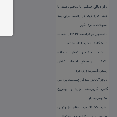
از ویلای جنگلی تا ساحلی، صفر تا
::
صد اجاره ویلا در رامسر برای یك
تعطیلات خاطره‌انگیز
تحصیل در فرانسه 2026؛ از انتخاب
::
دانشگاه تا اخذ ویزا گام به گام
خرید بهترین كفش مردانه
::
باكیفیت؛ راهنمای انتخاب كفش
رسمی، اسپرت و روزمره
پاور آنالایزر سه فاز چیست؟ بررسی
::
كامل كاربردها، مزایا و بهترین
مدل‌های بازار
خرید كت تك مردانه شیك | بهترین
::
مدل‌ها برای استایل رسمی و كژوال