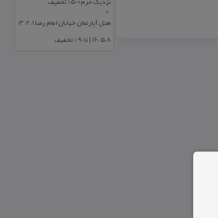
نزدیک حرم+50% تخفیف
هتل آپارتمان خیابان امام رضا 1، 2، 3،
5،8 ،16 | تا 90 % تخفیف