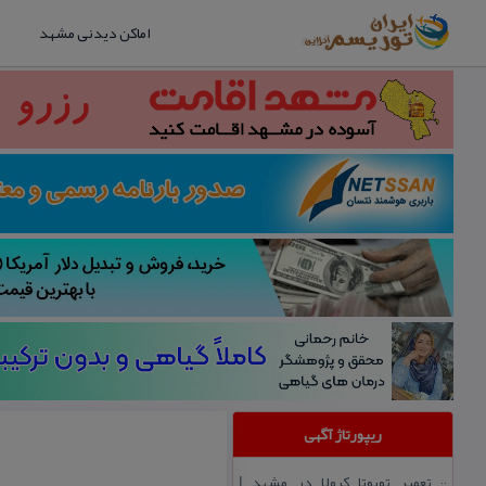
اماکن دیدنی مشهد
ریپورتاژ آگهی
تعمیر تویوتا كرولا در مشهد |
::