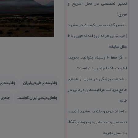
تعمیر تخصصی در محل (سریع و
فوری)
تعمیرگاه تخصصی كوییك در مشهد
::
| عیب‌یابی حرفه‌ای و امداد فوری با ۱۰
سال سابقه
اگر فقط 10 وسیله بتوانید بخرید،
::
اولویت با كدام تجهیزات است؟
خدمات پزشكی در منزل؛ راهنمای
::
جاذبه های تاریخی ایران
جاذبه های 
جامع دریافت مراقبت‌های درمانی در
جاهای دیدنی ایران كجاست
جاهای 
خانه
امداد خودرو جك در مشهد | تعمیر
::
تخصصی و عیب‌یابی خودروهای JAC
با ۱۰ سال تجربه