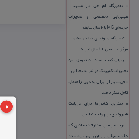
تعمیرگاه ام جی در مشهد |
::
عیب‌یابی تخصصی و تعمیرات
حرفه‌ای MG با ۱۰ سال سابقه
تعمیرگاه هیوندای كیا در مشهد |
::
مركز تخصصی با ۱۰ سال تجربه
ریوان كمپ، تعهد به تحویل امن
::
تجهیزات كمپینگ در شرایط بحرانی
فریت بار از ایران به دبی؛ راهنمای
::
كامل صفر تا صد
×
بهترین كشورها برای دریافت
::
شهروندی دوم و اقامت آسان
ترجمه رسمی مدارك؛ نقطه‌ای كه
::
دقت حقوقی از زبان جلوتر می‌ایستد