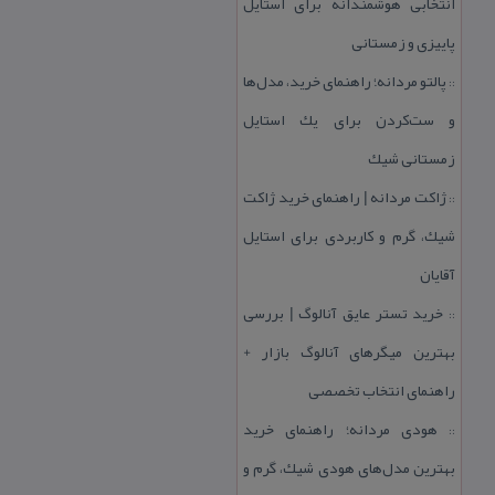
انتخابی هوشمندانه برای استایل
پاییزی و زمستانی
پالتو مردانه؛ راهنمای خرید، مدل‌ها
::
و ست‌كردن برای یك استایل
زمستانی شیك
ژاكت مردانه | راهنمای خرید ژاكت
::
شیك، گرم و كاربردی برای استایل
آقایان
خرید تستر عایق آنالوگ | بررسی
::
بهترین میگرهای آنالوگ بازار +
راهنمای انتخاب تخصصی
هودی مردانه؛ راهنمای خرید
::
بهترین مدل‌های هودی شیك، گرم و