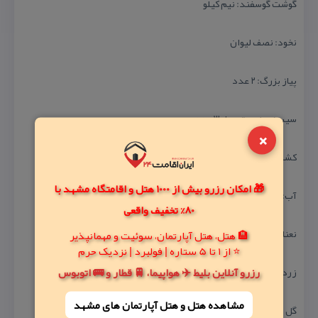
گوشت گوسفند: نیم كیلو
نخود: نصف لیوان
پیاز بزرگ: ۲ عدد
سیب‌زمینی متوسط: ۳ عدد
×
كشك ساییده: ۲۵۰ گرم
🎁 امکان رزرو بیش از 1000 هتل و اقامتگاه مشهد با
آب: یك و نیم لیتر
80% تخفیف واقعی
نعنا داغ به میزان لازم
🏨 هتل، هتل آپارتمان، سوئیت و مهمانپذیر
⭐ از 1 تا 5 ستاره | فولبرد | نزدیک حرم
رزرو آنلاین بلیط ✈️ هواپیما، 🚆 قطار و 🚌 اتوبوس
زردچوبه به میزان لازم
مشاهده هتل و هتل‌ آپارتمان های مشهد
گل زرد جهت تزیین