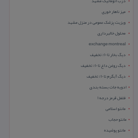
درب اتوماتیک مشهد
میز ناهار خوری
ویزیت پزشک عمومی در منزل مشهد
محلول خالبرداری
exchange montreal
دیگ بخار تا 10% تخفیف
دیگ روغن داغ تا 10% تخفیف
دیگ آبگرم تا 10% تخفیف
ادویه جات بسته بندی
فلفل قرمز درجه 1
مانتو اسلامی
مانتو حجاب
مانتو پوشیده