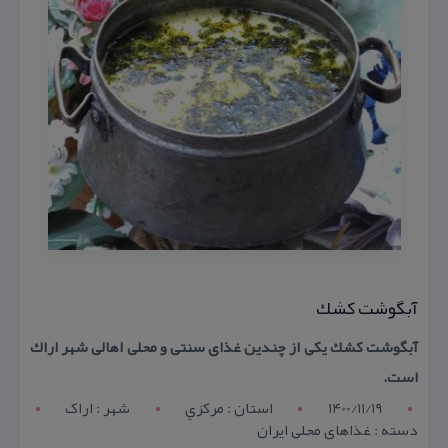
آبگوشت كشك
آبگوشت كشك یكی از چندین غذای سنتی و محلی اهالی شهر اراك
است.
1400/11/19
استان : مرکزي
شهر : اراک
دسته : غذاهای محلی ایران