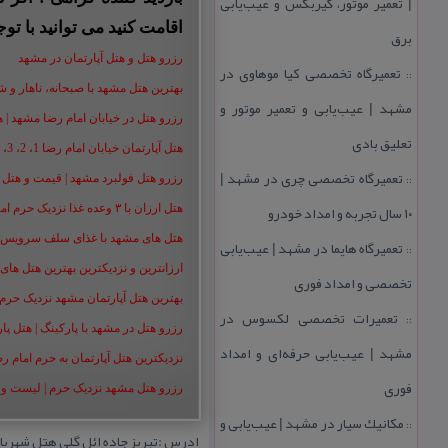
| تعمیر موتور، گیربكس و عیب‌یابی
اقامت کنید می توانید با توج
برق
رزرو هتل و هتل آپارتمان در مشهد
تعمیرگاه تخصصی كیا موهاوی در
::
بهترین هتل مشهد با صبحانه، ناهار و شام |
مشهد | عیب‌یابی و تعمیر موتور و
رزرو هتل در خیابان امام رضا مشهد | هتل‌ های امام رضا 
تعلیق بادی
هتل آپارتمان خیابان امام رضا 1، 2، 3، 5،8 ،16 | تا 90 % تخفیف
تعمیرگاه تخصصی چری در مشهد |
::
رزرو هتل فولبرد مشهد | قیمت و هتل های 
۱۰ سال تجربه و امداد خودرو
هتل ارزان با ۳ وعده غذا نزدیک حرم امام رضا | رزرو هتل ارزان مشهد+50%
هتل های مشهد با غذای سلف سرویس | هت
تعمیرگاه هایما در مشهد | عیب‌یابی
::
ارزانترین و نزدیکترین بهترین هتل های م
تخصصی و امداد فوری
بهترین هتل آپارتمان مشهد نزدیک حرم | هت
تعمیرات تخصصی لكسوس در
::
رزرو هتل در مشهد با پارکینگ | هتل پارکین
مشهد | عیب‌یابی حرفه‌ای و امداد
نزدیکترین هتل آپارتمان به حرم امام ر
فوری
رزرو هتل مشهد نزدیک حرم | لیست و شمار
مكانیك سیار در مشهد | عیب‌یابی و
::
ادرس :تبریز جاده ائل گلی هتل شهریا