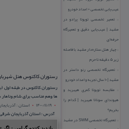
عیب‌یابی تخصصی + امداد خودرو
تعمیر تخصصی تویوتا پرادو در
::
مشهد | عیب‌یابی دقیق و تعمیرگاه
حرفه‌ای
چهار هتل‌ ستاره‌دار مشهد با فاصله
::
زیر 5 دقیقه تا حرم
تعمیرگاه تخصصی رنو داستر در
::
رستوران كاكتوس هتل شهریارت
مشهد | ۱۰ سال تجربه و امداد خودرو
رستوران كاكتوس در طبقه اول (بال
مقایسه تویوتا كمری هیبرید و
::
ها وهم مناسب برای شام وناهار 
هیوندای سوناتا هیبرید | كدام را
1400/11/19
استان : آذربايجا
بخریم؟
آدرس : استان آذربایجان شرقی, 
تعمیرگاه تخصصی SWM در مشهد
::
بازدید کننده گرامی : اگر