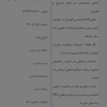
تعمیر تخصصی در محل (سریع و
فوری)
تلفن : ۰۴۱۳۳۲۹۱۴۲۰
تعمیرگاه تخصصی كوییك در مشهد
::
ساعت كار:۱۲-۲۴
| عیب‌یابی حرفه‌ای و امداد فوری با ۱۰
سال سابقه
انواع غذا:
اگر فقط 10 وسیله بتوانید بخرید،
::
سالاد بار:دارد
اولویت با كدام تجهیزات است؟
خدمات پزشكی در منزل؛ راهنمای
::
دسر:ندارد
جامع دریافت مراقبت‌های درمانی در
صبحانه:ندارد
خانه
امداد خودرو جك در مشهد | تعمیر
::
پیك:ندارد
تخصصی و عیب‌یابی خودروهای JAC
ظرفیت سالن:۵۰۰
با ۱۰ سال تجربه