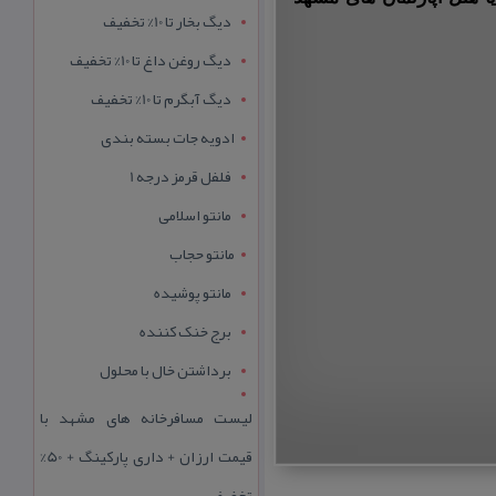
دیگ بخار تا 10% تخفیف
دیگ روغن داغ تا 10% تخفیف
دیگ آبگرم تا 10% تخفیف
ادویه جات بسته بندی
فلفل قرمز درجه 1
مانتو اسلامی
مانتو حجاب
مانتو پوشیده
برج خنک کننده
برداشتن خال با محلول
لیست مسافرخانه های مشهد با
قیمت ارزان + داری پارکینگ + 50%
تخفیف