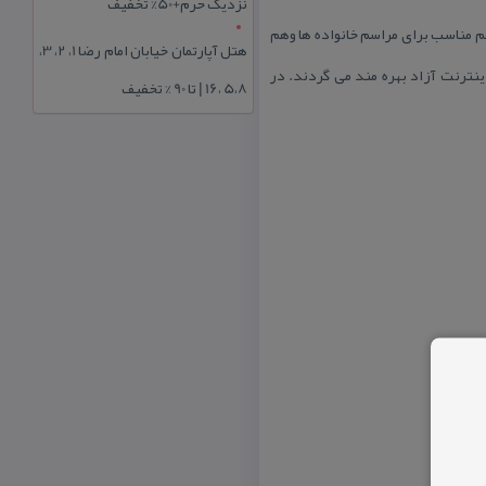
نزدیک حرم+50% تخفیف
هم مناسب برای مراسم خانواده ها وهم
هتل آپارتمان خیابان امام رضا 1، 2، 3،
نترنت آزاد بهره مند می گردند. در
5،8 ،16 | تا 90 % تخفیف