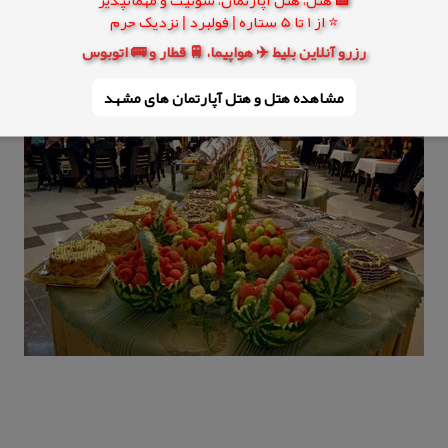
⭐ از 1 تا 5 ستاره | فولبرد | نزدیک حرم
رزرو آنلاین بلیط ✈️ هواپیما، 🚆 قطار و 🚌 اتوبوس
مشاهده هتل و هتل‌ آپارتمان های مشهد