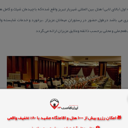
ل (بالای لابی) هتل بین المللی شهریار تبریز واقع شده كه با چیدمان شیك و كامل 
ری می باشد درطول حضور در رستوران مهمانان عزیزاز .برخورد و خدمات شایسته وای
عم ملی و محلی برحسب ذائقه وعلایق عزیزان ارائه می گردد
🎁 امکان رزرو بیش از 1000 هتل و اقامتگاه مشهد با 80% تخفیف واقعی
🏨 هتل، هتل آپارتمان، سوئیت و مهمانپذیر