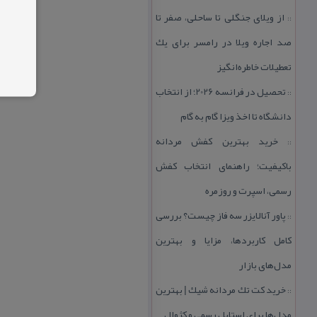
از ویلای جنگلی تا ساحلی، صفر تا
::
صد اجاره ویلا در رامسر برای یك
تعطیلات خاطره‌انگیز
تحصیل در فرانسه 2026؛ از انتخاب
::
دانشگاه تا اخذ ویزا گام به گام
خرید بهترین كفش مردانه
::
باكیفیت؛ راهنمای انتخاب كفش
رسمی، اسپرت و روزمره
پاور آنالایزر سه فاز چیست؟ بررسی
::
كامل كاربردها، مزایا و بهترین
مدل‌های بازار
خرید كت تك مردانه شیك | بهترین
::
مدل‌ها برای استایل رسمی و كژوال