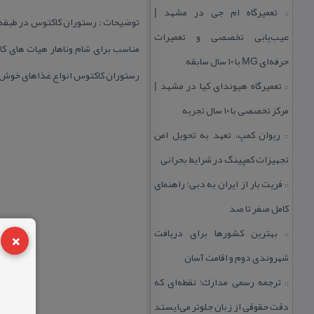
تعمیرگاه ام جی در مشهد |
::
توضیحات : رستوران كاكتوس در طبقه او
عیب‌یابی تخصصی و تعمیرات
مناسب برای شام وناهار هیات های كا
حرفه‌ای MG با ۱۰ سال سابقه
رستوران كاكتوس انواع غذاهای خوش ط
تعمیرگاه هیوندای كیا در مشهد |
::
مركز تخصصی با ۱۰ سال تجربه
ریوان كمپ، تعهد به تحویل امن
::
تجهیزات كمپینگ در شرایط بحرانی
فریت بار از ایران به دبی؛ راهنمای
::
كامل صفر تا صد
×
بهترین كشورها برای دریافت
::
شهروندی دوم و اقامت آسان
ترجمه رسمی مدارك؛ نقطه‌ای كه
::
دقت حقوقی از زبان جلوتر می‌ایستد