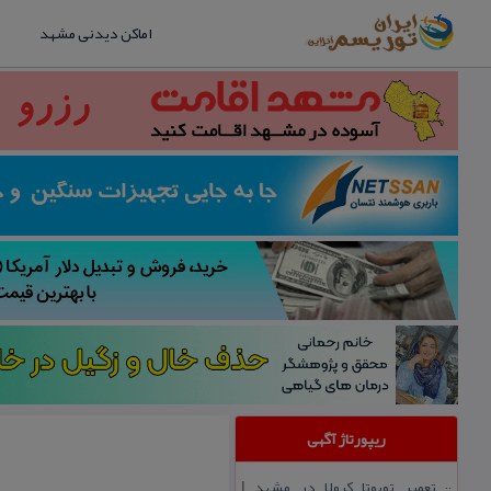
اماکن دیدنی مشهد
ریپورتاژ آگهی
تعمیر تویوتا كرولا در مشهد |
::