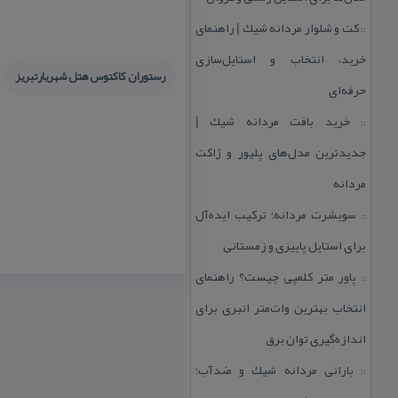
كت و شلوار مردانه شیك | راهنمای
::
خرید، انتخاب و استایل‌سازی
رستوران كاكتوس هتل شهریارتبریز
حرفه‌ای
خرید بافت مردانه شیك |
::
جدیدترین مدل‌های پلیور و ژاكت
مردانه
سویشرت مردانه؛ تركیب ایده‌آل
::
برای استایل پاییزی و زمستانی
پاور متر كلمپی چیست؟ راهنمای
::
انتخاب بهترین وات‌متر انبری برای
اندازه‌گیری توان برق
بارانی مردانه شیك و ضدآب؛
::