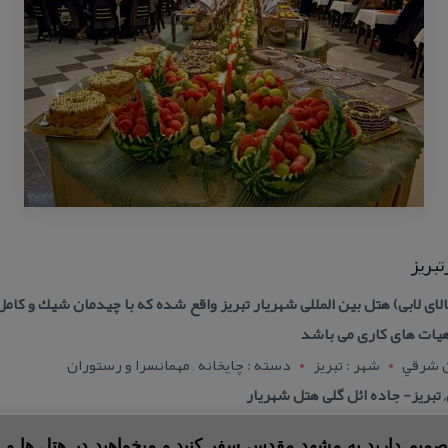
بریز
ای لابی) هتل بین المللی شهریار تبریز واقع شده كه با چیدمان شیك و كا
هیات های كاری می باشد
ن شرقي
شهر : تبريز
دسته : چایخانه , مهمانسرا و رستوران
تبریز- جاده ائل گلی هتل شهریار
 تصمیم دارید به مشهد مقدس سفر کنید و میخواهید در هتل ها و ی