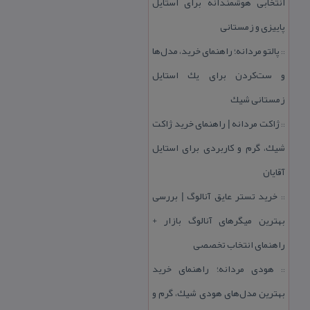
انتخابی هوشمندانه برای استایل
پاییزی و زمستانی
پالتو مردانه؛ راهنمای خرید، مدل‌ها
::
و ست‌كردن برای یك استایل
زمستانی شیك
ژاكت مردانه | راهنمای خرید ژاكت
::
شیك، گرم و كاربردی برای استایل
آقایان
خرید تستر عایق آنالوگ | بررسی
::
بهترین میگرهای آنالوگ بازار +
راهنمای انتخاب تخصصی
هودی مردانه؛ راهنمای خرید
::
بهترین مدل‌های هودی شیك، گرم و