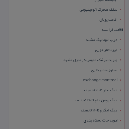
سقف متحرک آلومینیومی
اقامت یونان
اقامت فرانسه
درب اتوماتیک مشهد
میز ناهار خوری
ویزیت پزشک عمومی در منزل مشهد
محلول خالبرداری
exchange montreal
دیگ بخار تا 10% تخفیف
دیگ روغن داغ تا 10% تخفیف
دیگ آبگرم تا 10% تخفیف
ادویه جات بسته بندی