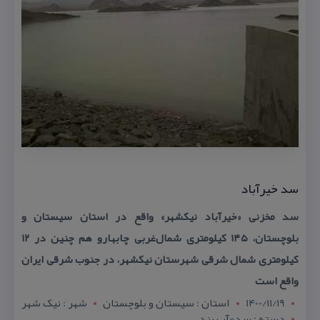
سد خیرآباد
سد مخزنی «خیرآباد نیكشهر» واقع در استان سیستان و
بلوچستان، ۱۴۵ كیلومتری شمال‌غربی چابهارو هم چنین در ۱۲
كیلومتری شمال شرقی شهرستان نیكشهر، در جنوب شرقی ایران
واقع است
1400/11/19
استان : سيستان و بلوچستان
شهر : نيک شهر
دسته : سد-آب بند