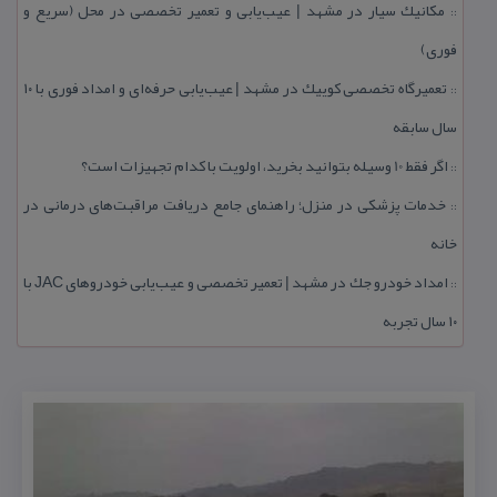
مكانیك سیار در مشهد | عیب‌یابی و تعمیر تخصصی در محل (سریع و
::
فوری)
تعمیرگاه تخصصی كوییك در مشهد | عیب‌یابی حرفه‌ای و امداد فوری با ۱۰
::
سال سابقه
اگر فقط 10 وسیله بتوانید بخرید، اولویت با كدام تجهیزات است؟
::
خدمات پزشكی در منزل؛ راهنمای جامع دریافت مراقبت‌های درمانی در
::
خانه
امداد خودرو جك در مشهد | تعمیر تخصصی و عیب‌یابی خودروهای JAC با
::
۱۰ سال تجربه