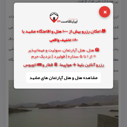
پی مورد ارزیابی قرار گرفت .
×
ارزیابی های انجام شده روی نفوذپذیری و سالم بودن سنگ پی نشان داد
كه به طور كلی با افزایش عمق سنگ سالم تر شده و نفوذپذیری آن كمتر می
🎁 امکان رزرو بیش از 1000 هتل و اقامتگاه مشهد با
شود . در مرحله بعد با انجام تزریق آزمایشی در سنگ پی، كیفیت تزریق
80% تخفیف واقعی
پذیری محیط مورد ارزیابی قرار گرفت.در حالت كلی نتایج تزریق آزمایشی
🏨 هتل، هتل آپارتمان، سوئیت و مهمانپذیر
⭐ از 1 تا 5 ستاره | فولبرد | نزدیک حرم
مطلوب ارزیابی شده و انجام عملیات تزریق و ایجاد پرده آب بند در ساختگاه
رزرو آنلاین بلیط ✈️ هواپیما، 🚆 قطار و 🚌 اتوبوس
سد ضروری تشخیص داده شد.
مشاهده هتل و هتل‌ آپارتمان های مشهد