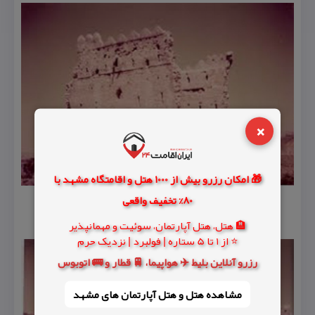
×
🎁 امکان رزرو بیش از 1000 هتل و اقامتگاه مشهد با
80% تخفیف واقعی
🏨 هتل، هتل آپارتمان، سوئیت و مهمانپذیر
⭐ از 1 تا 5 ستاره | فولبرد | نزدیک حرم
رزرو آنلاین بلیط ✈️ هواپیما، 🚆 قطار و 🚌 اتوبوس
مشاهده هتل و هتل‌ آپارتمان های مشهد