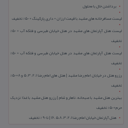
برداشتن خال با محلول
لیست مسافرخانه های مشهد با قیمت ارزان + داری پارکینگ + 50% تخفیف
لیست هتل آپارتمان های مشهد در هتل خیابان طبرسی و فلکه آب + 50%
تخفیف
لیست هتل آپارتمان های مشهد در هتل خیابان طبرسی و فلکه آب + 50%
تخفیف
رزرو هتل در خیابان امام رضا مشهد | هتل‌ های امام رضا 1، 2، 3، 5 و 8+50%
تخفیف
بهترین هتل مشهد با صبحانه، ناهار و شام | رزرو هتل مشهد با غذا نزدیک
حرم+50% تخفیف
هتل آپارتمان خیابان امام رضا 1، 2، 3، 5،8 ،16 | تا 90 % تخفیف