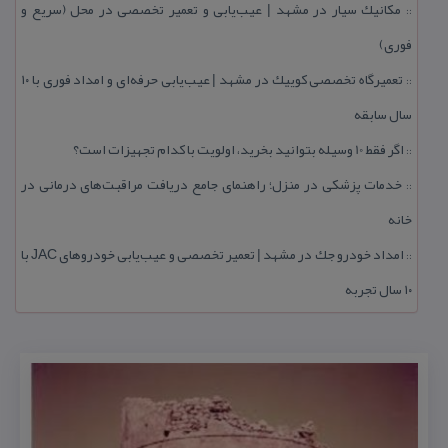
مكانیك سیار در مشهد | عیب‌یابی و تعمیر تخصصی در محل (سریع و
::
فوری)
تعمیرگاه تخصصی كوییك در مشهد | عیب‌یابی حرفه‌ای و امداد فوری با ۱۰
::
سال سابقه
اگر فقط 10 وسیله بتوانید بخرید، اولویت با كدام تجهیزات است؟
::
خدمات پزشكی در منزل؛ راهنمای جامع دریافت مراقبت‌های درمانی در
::
خانه
امداد خودرو جك در مشهد | تعمیر تخصصی و عیب‌یابی خودروهای JAC با
::
۱۰ سال تجربه