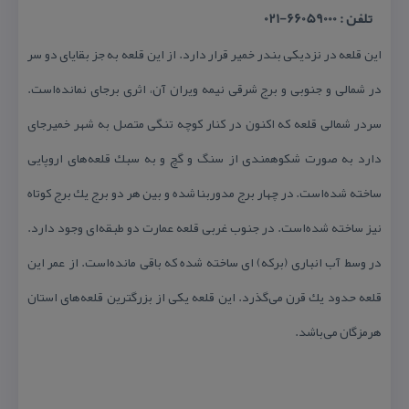
تلفن : 66059000-021
این قلعه در نزدیكی بندر خمیر قرار دارد. از این قلعه به جز بقایای دو سر
در شمالی و جنوبی و برج شرقی نیمه ویران آن، اثری برجای نمانده‌است.
سردر شمالی قلعه كه اكنون در كنار كوچه تنگی متصل به شهر خمیرجای
دارد به صورت شكوهمندی از سنگ و گچ و به سبك قلعه‌های اروپایی
ساخته شده‌است. در چهار برج مدوربنا شده و بین هر دو برج یك برج كوتاه
نیز ساخته شده‌است. در جنوب غربی قلعه عمارت دو طبقه‌ای وجود دارد.
در وسط آب انباری (بركه) ای ساخته شده كه باقی مانده‌است. از عمر این
قلعه حدود یك قرن می‌گذرد. این قلعه یكی از بزرگترین قلعه‌های استان
هرمزگان می‌باشد.