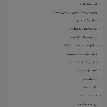
میز ناهار خوری
ویزیت پزشک عمومی در منزل مشهد
محلول خالبرداری
exchange montreal
دیگ بخار تا 10% تخفیف
دیگ روغن داغ تا 10% تخفیف
دیگ آبگرم تا 10% تخفیف
ادویه جات بسته بندی
فلفل قرمز درجه 1
مانتو اسلامی
مانتو حجاب
مانتو پوشیده
برج خنک کننده