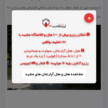
ازچشمه علی از طرف شمال به دو استان شمالی گلستان ومازندران راه
×
دارد.
🎁 امکان رزرو بیش از 1000 هتل و اقامتگاه مشهد با
80% تخفیف واقعی
🏨 هتل، هتل آپارتمان، سوئیت و مهمانپذیر
⭐ از 1 تا 5 ستاره | فولبرد | نزدیک حرم
رزرو آنلاین بلیط ✈️ هواپیما، 🚆 قطار و 🚌 اتوبوس
مشاهده هتل و هتل‌ آپارتمان های مشهد