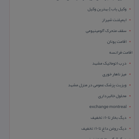
وکیل یاب | بهترین وکیل
ایمپلنت شیراز
سقف متحرک آلومینیومی
اقامت یونان
اقامت فرانسه
درب اتوماتیک مشهد
میز ناهار خوری
ویزیت پزشک عمومی در منزل مشهد
محلول خالبرداری
exchange montreal
دیگ بخار تا 10% تخفیف
دیگ روغن داغ تا 10% تخفیف
دیگ آبگرم تا 10% تخفیف