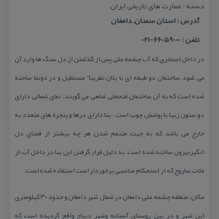
دسته : عمارت های تاریخی ایران
آدرس : استان سمنان, دامغان
تلفن : 66059000-021
در داخل استخری كه آب چشمه علی پس از گذشتن از دل سنگ ها وارد آن
می شود، ساختمان دو طبقه ای با پلان تقریبا” مستطیل و در دونما ساخته
شده است كه به آن ساختمان فتحعلی شاهی می گویند. نمای شمالی دارای
دو ستون زیبا با پوشش چوب است . بنا دارای درها و پنجره های متعدد به
خارج می باشد كه به جهت متنعم شدن هر چه بیشتر از فضای دل
انگیزبیرون ساخته شده است. به دلیل قرار گرفتن این بنا در داخل آب از
ملات ساروج كه از استحكام مناسبی برخوردار است استفاده شده است.
مكان: منطقه چشمه علی دامغان در شمال شهر دامغان و حدود ۳۰ كیلومتری
این شهر و در بین روستای آستانه وشهر دیباج واقع گردیده است كه