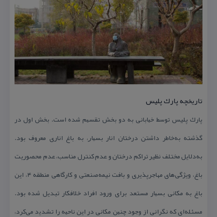
تاریخچه پارك پلیس
پارك پلیس توسط ﺧﻴﺎبانی به دو بخش ﺗﻘﺴﻴﻢ شده است. بخش اول در
گذشته به‌خاطر داشتن درختان انار ﺑﺴﻴﺎﺭ، به باغ اناری معروف بود.
به‌دلایل مختلف نظیر تراكم درختان و عدم كنترل مناسب، عدم محصورﻳﺖ
باغ، وﻳﮋگی‌های مهاجرپذیری و بافت نیمه‌صنعتی و كارگاهی منطقه‌ ۴، اﻳﻦ
باغ به مكانی ﺑﺴﻴﺎر مستعد برای ورود افراد خلافكار تبدیل شده بود.
مسئله‌ای كه نگرانی از وجود ﭼﻨﻴﻦ مكانی در اﻳﻦ ناﺣﻴﻪ را تشدﻳد می‌كرد،