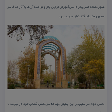
عبور تعداد ﻛﺜﻴﺮی از دانش‌آموزان از اﻳﻦ باغ و مواجهه‌ آن‌ها با آثار خلاف در
ﻣﺴﻴﺮ رفت ﻳﺎ برگشت از مدرسه بود.
بخش دوم ﻧﻴﺰ سابق بر اﻳﻦ، ﺑﻴﺎبان بود كه در بخش شمالی خود در نهایت با