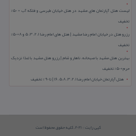
لیست هتل آپارتمان های مشهد در هتل خیابان طبرسی و فلکه آب + 50%
تخفیف
رزرو هتل در خیابان امام رضا مشهد | هتل‌ های امام رضا 1، 2، 3، 5 و 8+50%
تخفیف
بهترین هتل مشهد با صبحانه، ناهار و شام | رزرو هتل مشهد با غذا نزدیک
حرم+50% تخفیف
هتل آپارتمان خیابان امام رضا 1، 2، 3، 5،8 ،16 | تا 90 % تخفیف
کپی رایت © 2021. کلیه حقوق محفوظ است