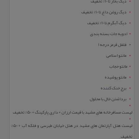
دیگ بخار تا 10% تخفیف
دیگ روغن داغ تا 10% تخفیف
دیگ آبگرم تا 10% تخفیف
ادویه جات بسته بندی
فلفل قرمز درجه 1
مانتو اسلامی
مانتو حجاب
مانتو پوشیده
برج خنک کننده
برداشتن خال با محلول
لیست مسافرخانه های مشهد با قیمت ارزان + داری پارکینگ + 50% تخفیف
لیست هتل آپارتمان های مشهد در هتل خیابان طبرسی و فلکه آب + 50%
تخفیف