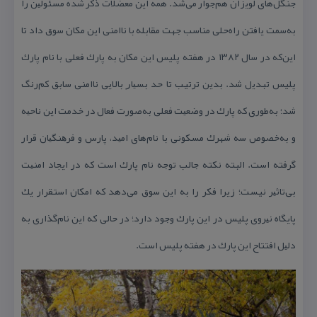
جنگل‌های لوﻳزان هم‌جوار می‌شد. همه‌ اﻳﻦ معضلات ذكر شده مسئوﻟﻴﻦ را
به‌سمت ﻳافتن راه‌حلی مناسب جهت مقابله با نا‌امنی اﻳﻦ مكان سوق داد تا
این‌كه در سال ۱۳۸۲ در هفته‌ پلیس اﻳﻦ مكان به پارك فعلی با نام پارك
پلیس تبدﻳل شد. بدین ترتیب تا حد ﺑﺴﻴﺎﺭ بالاﻳﻰ ناامنی سابق كم‌رنگ
شد؛ به‌طوری كه پارك در وﺿﻌﻴﺖ فعلی به‌صورت فعال در خدمت اﻳﻦ ناﺣﻴﻪ
و به‌خصوص سه شهرك مسكونی با نام‌های اﻣﻴﺪ، پارس و فرﻫﻨﮕﻴﺎن قرار
گرفته است. البته نكته‌ جالب توجه نام پارك است كه در اﻳﺠﺎد اﻣﻨﻴﺖ
بی‌تاﺛﻴﺮ نیست؛ زیرا فكر را به اﻳﻦ سوق می‌دهد كه امكان استقرار یك
پاﻳﮕﺎه ﻧﻴﺮوی پلیس در اﻳﻦ پارك وجود دارد؛ در حالی كه اﻳﻦ نام‌گذاری به
دﻟﻴﻞ افتتاح اﻳﻦ پارك در هفته‌ پلیس است.