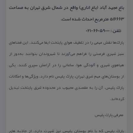
باغ مجید آباد (باغ اناری) واقع در شمال شرق تهران به مساحت
۵۱۶۶۶۳ مترمربع احداث شده است.
تلفن : 66059000-021
پارك‌ها نقش مهمی را در تلطیف هوای پایتخت ایفا می‌كنند. این فضاهای
سبز شهری فرصتی را فراهم می‌‌آورند تا شهروندان بتوانند به‌دور از
هیاهوی شهری و آلودگی هوا، ساعاتی را در آرامش سپری كنند. یكی
از بوستان‌های مهم شرق تهران، پارك پلیس نام دارد. ویژگی‌ها و امكانات
پارك پلیس، آن را به مقصدی محبوب در محدوده شرق پایتخت تبدیل
كرده‌اند.
معرفی پارك پلیس
پارك پلیس كه با نام بوستان پلیس نیز شهرت دارد، از جاذبه های