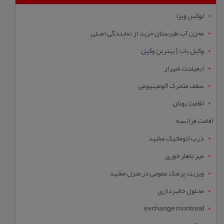
لوکس ویزا
مخزن آب طبرستان خرید از نمایندگی اصلی
وکیل یاب | بهترین وکیل
ایمپلنت شیراز
سقف متحرک آلومینیومی
اقامت یونان
اقامت فرانسه
درب اتوماتیک مشهد
میز ناهار خوری
ویزیت پزشک عمومی در منزل مشهد
محلول خالبرداری
exchange montreal