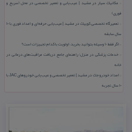
مكانیك سیار در مشهد | عیب‌یابی و تعمیر تخصصی در محل (سریع و
::
فوری)
تعمیرگاه تخصصی كوییك در مشهد | عیب‌یابی حرفه‌ای و امداد فوری با ۱۰
::
سال سابقه
اگر فقط 10 وسیله بتوانید بخرید، اولویت با كدام تجهیزات است؟
::
خدمات پزشكی در منزل؛ راهنمای جامع دریافت مراقبت‌های درمانی در
::
خانه
امداد خودرو جك در مشهد | تعمیر تخصصی و عیب‌یابی خودروهای JAC با
::
۱۰ سال تجربه