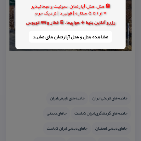
🏨 هتل، هتل آپارتمان، سوئیت و مهمانپذیر
⭐ از 1 تا 5 ستاره | فولبرد | نزدیک حرم
رزرو آنلاین بلیط ✈️ هواپیما، 🚆 قطار و 🚌 اتوبوس
مشاهده هتل و هتل‌ آپارتمان های مشهد
جاذبه های تاریخی ایران
جاذبه های طبیعی ایران
جاذبه های گردشگری ایران كجاست
جاهای دیدنی
جاهای دیدنی اصفهان
جاهای دیدنی ایران كجاست