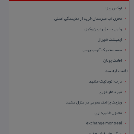
لوکس ویزا
مخزن آب طبرستان خرید از نمایندگی اصلی
وکیل یاب | بهترین وکیل
ایمپلنت شیراز
سقف متحرک آلومینیومی
اقامت یونان
اقامت فرانسه
درب اتوماتیک مشهد
میز ناهار خوری
ویزیت پزشک عمومی در منزل مشهد
محلول خالبرداری
exchange montreal
دیگ بخار تا 10% تخفیف