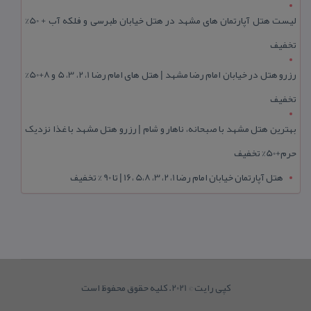
لیست هتل آپارتمان های مشهد در هتل خیابان طبرسی و فلکه آب + 50%
تخفیف
رزرو هتل در خیابان امام رضا مشهد | هتل‌ های امام رضا 1، 2، 3، 5 و 8+50%
تخفیف
بهترین هتل مشهد با صبحانه، ناهار و شام | رزرو هتل مشهد با غذا نزدیک
حرم+50% تخفیف
هتل آپارتمان خیابان امام رضا 1، 2، 3، 5،8 ،16 | تا 90 % تخفیف
کپی رایت © 2021. کلیه حقوق محفوظ است