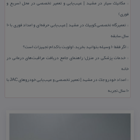
مكانیك سیار در مشهد | عیب‌یابی و تعمیر تخصصی در محل (سریع و
::
فوری)
تعمیرگاه تخصصی كوییك در مشهد | عیب‌یابی حرفه‌ای و امداد فوری با ۱۰
::
سال سابقه
اگر فقط 10 وسیله بتوانید بخرید، اولویت با كدام تجهیزات است؟
::
خدمات پزشكی در منزل؛ راهنمای جامع دریافت مراقبت‌های درمانی در
::
خانه
امداد خودرو جك در مشهد | تعمیر تخصصی و عیب‌یابی خودروهای JAC با
::
۱۰ سال تجربه