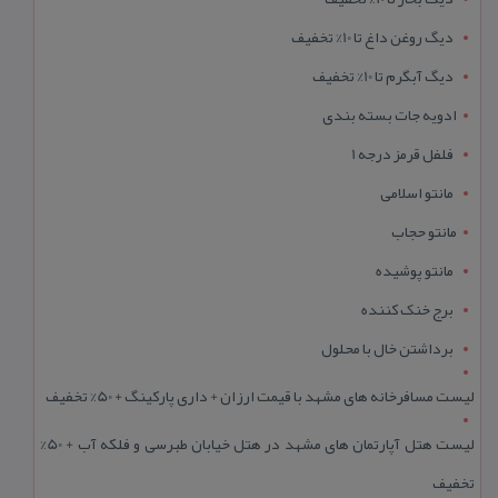
دیگ روغن داغ تا 10% تخفیف
دیگ آبگرم تا 10% تخفیف
ادویه جات بسته بندی
فلفل قرمز درجه 1
مانتو اسلامی
مانتو حجاب
مانتو پوشیده
برج خنک کننده
برداشتن خال با محلول
لیست مسافرخانه های مشهد با قیمت ارزان + داری پارکینگ + 50% تخفیف
لیست هتل آپارتمان های مشهد در هتل خیابان طبرسی و فلکه آب + 50%
تخفیف