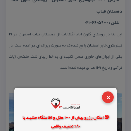
دهستان قهاب
تلفن : 66059000-021
این بنا در روستای گلون آباد (گلناباد) از دهستان قهاب اصفهان در ۲۱
كیلومتری خاور اصفهان واقع شده كه به صورت ویرانه‌ای در آمده است. در
یكی از ایوان‌های خاوری صحن، كتیبه‌ای به خط زیبای ثلث، متضمن آیات
قرآنی و تاریخ ۱۱۰۹ هـ . ق دیده شده است.
×
🎁 امکان رزرو بیش از 1000 هتل و اقامتگاه مشهد با
80% تخفیف واقعی