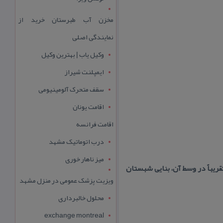
مخزن آب طبرستان خرید از
نمایندگی اصلی
وکیل یاب | بهترین وکیل
ایمپلنت شیراز
سقف متحرک آلومینیومی
اقامت یونان
اقامت فرانسه
درب اتوماتیک مشهد
میز ناهار خوری
قریباً در وسط آن، بنایی شبستان
ویزیت پزشک عمومی در منزل مشهد
محلول خالبرداری
exchange montreal