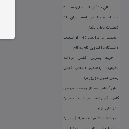
از ویلای جنگلی تا ساحلی، صفر تا
::
صد اجاره ویلا در رامسر برای یك
تعطیلات خاطره‌انگیز
تحصیل در فرانسه 2026؛ از انتخاب
::
دانشگاه تا اخذ ویزا گام به گام
خرید بهترین كفش مردانه
::
باكیفیت؛ راهنمای انتخاب كفش
رسمی، اسپرت و روزمره
پاور آنالایزر سه فاز چیست؟ بررسی
::
كامل كاربردها، مزایا و بهترین
مدل‌های بازار
خرید كت تك مردانه شیك | بهترین
::
مدل‌ها برای استایل رسمی و كژوال