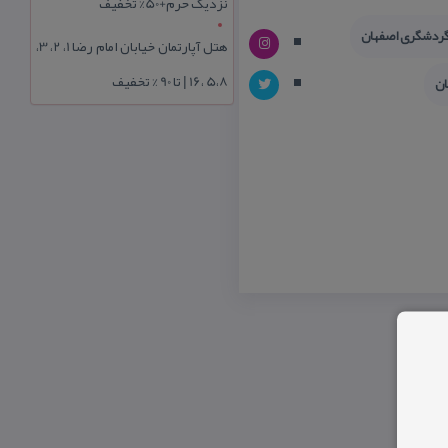
نزدیک حرم+50% تخفیف
گردشگری اصفهان
هتل آپارتمان خیابان امام رضا 1، 2، 3،
5،8 ،16 | تا 90 % تخفیف
ان