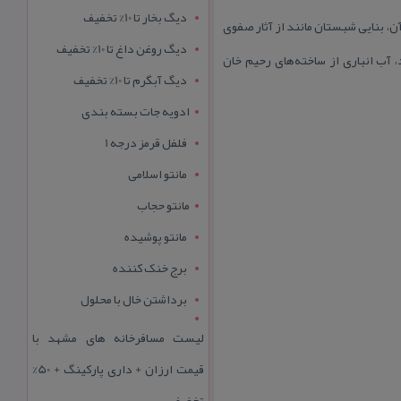
دیگ بخار تا 10% تخفیف
آن، بنایی شبستان مانند از آثار صفوی
دیگ روغن داغ تا 10% تخفیف
آب انباری از ساخته‌های رحیم خان
دیگ آبگرم تا 10% تخفیف
ادویه جات بسته بندی
فلفل قرمز درجه 1
مانتو اسلامی
مانتو حجاب
مانتو پوشیده
برج خنک کننده
برداشتن خال با محلول
لیست مسافرخانه های مشهد با
قیمت ارزان + داری پارکینگ + 50%
تخفیف