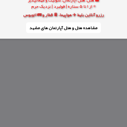
⭐ از 1 تا 5 ستاره | فولبرد | نزدیک حرم
رزرو آنلاین بلیط ✈️ هواپیما، 🚆 قطار و 🚌 اتوبوس
مشاهده هتل و هتل‌ آپارتمان های مشهد