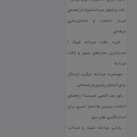
كت و شلوار مردانه شیك | راهنمای
::
خرید، انتخاب و استایل‌سازی
حرفه‌ای
خرید بافت مردانه شیك |
::
جدیدترین مدل‌های پلیور و ژاكت
مردانه
سویشرت مردانه؛ تركیب ایده‌آل
::
برای استایل پاییزی و زمستانی
پاور متر كلمپی چیست؟ راهنمای
::
انتخاب بهترین وات‌متر انبری برای
اندازه‌گیری توان برق
بارانی مردانه شیك و ضدآب؛
::