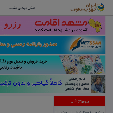
اماکن دیدنی مشهد
ریپورتاژ آگهی
تعمیر تویوتا كرولا در مشهد |
::