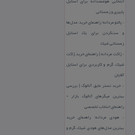
انتخابی هوشمندانه برای استایل
پاییزی و زمستانی
پالتو مردانه؛ راهنمای خرید، مدل‌ها
::
و ست‌كردن برای یك استایل
زمستانی شیك
ژاكت مردانه | راهنمای خرید ژاكت
::
شیك، گرم و كاربردی برای استایل
آقایان
خرید تستر عایق آنالوگ | بررسی
::
بهترین میگرهای آنالوگ بازار +
راهنمای انتخاب تخصصی
هودی مردانه؛ راهنمای خرید
::
بهترین مدل‌های هودی شیك، گرم و