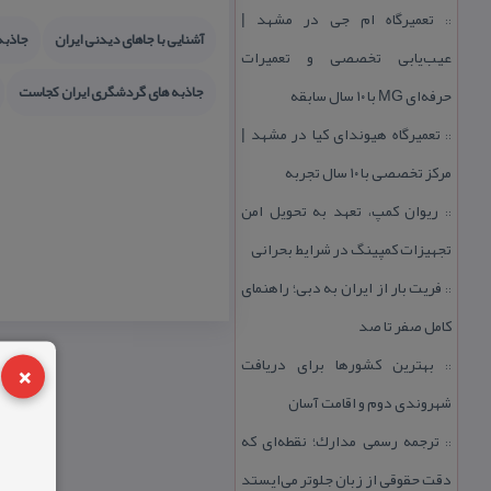
تعمیرگاه ام جی در مشهد |
::
آشنایی با جاهای دیدنی ایران
جاذبه
عیب‌یابی تخصصی و تعمیرات
جاذبه های گردشگری ایران كجاست
حرفه‌ای MG با ۱۰ سال سابقه
تعمیرگاه هیوندای كیا در مشهد |
::
مركز تخصصی با ۱۰ سال تجربه
ریوان كمپ، تعهد به تحویل امن
::
تجهیزات كمپینگ در شرایط بحرانی
فریت بار از ایران به دبی؛ راهنمای
::
كامل صفر تا صد
×
بهترین كشورها برای دریافت
::
شهروندی دوم و اقامت آسان
ترجمه رسمی مدارك؛ نقطه‌ای كه
::
دقت حقوقی از زبان جلوتر می‌ایستد