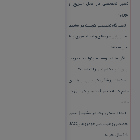
تعمیر تخصصی در محل (سریع و
فوری)
تعمیرگاه تخصصی كوییك در مشهد
::
| عیب‌یابی حرفه‌ای و امداد فوری با ۱۰
سال سابقه
اگر فقط 10 وسیله بتوانید بخرید،
::
اولویت با كدام تجهیزات است؟
خدمات پزشكی در منزل؛ راهنمای
::
جامع دریافت مراقبت‌های درمانی در
خانه
امداد خودرو جك در مشهد | تعمیر
::
تخصصی و عیب‌یابی خودروهای JAC
با ۱۰ سال تجربه