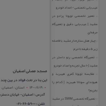
عیب‌یابی تخصصی + امداد خودرو
تعمیر تخصصی تویوتا پرادو در
::
مشهد | عیب‌یابی دقیق و تعمیرگاه
حرفه‌ای
چهار هتل‌ ستاره‌دار مشهد با فاصله
::
زیر 5 دقیقه تا حرم
تعمیرگاه تخصصی رنو داستر در
::
مشهد | ۱۰ سال تجربه و امداد خودرو
مسجد مصلی اصفهان
مقایسه تویوتا كمری هیبرید و
::
این بنا در تخت فولاد در بین چند
هیوندای سوناتا هیبرید | كدام را
1400/11/19
استان : اصفهان
بخریم؟
آدرس : اصفهان- خیابان دستر
تعمیرگاه تخصصی SWM در مشهد
::
تلفن : 66059000-021