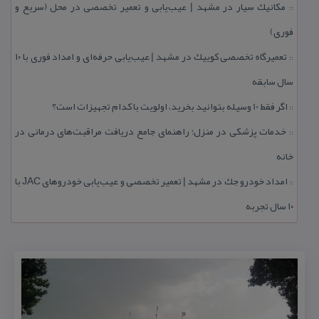
مكانیك سیار در مشهد | عیب‌یابی و تعمیر تخصصی در محل (سریع و
::
فوری)
تعمیرگاه تخصصی كوییك در مشهد | عیب‌یابی حرفه‌ای و امداد فوری با ۱۰
::
سال سابقه
اگر فقط 10 وسیله بتوانید بخرید، اولویت با كدام تجهیزات است؟
::
خدمات پزشكی در منزل؛ راهنمای جامع دریافت مراقبت‌های درمانی در
::
خانه
امداد خودرو جك در مشهد | تعمیر تخصصی و عیب‌یابی خودروهای JAC با
::
۱۰ سال تجربه