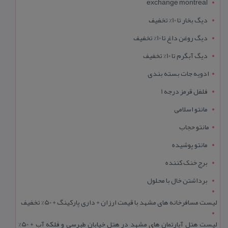
exchange montreal
دیگ بخار تا 10% تخفیف
دیگ روغن داغ تا 10% تخفیف
دیگ آبگرم تا 10% تخفیف
ادویه جات بسته بندی
فلفل قرمز درجه 1
مانتو اسلامی
مانتو حجاب
مانتو پوشیده
برج خنک کننده
برداشتن خال با محلول
لیست مسافرخانه های مشهد با قیمت ارزان + داری پارکینگ + 50% تخفیف
لیست هتل آپارتمان های مشهد در هتل خیابان طبرسی و فلکه آب + 50%