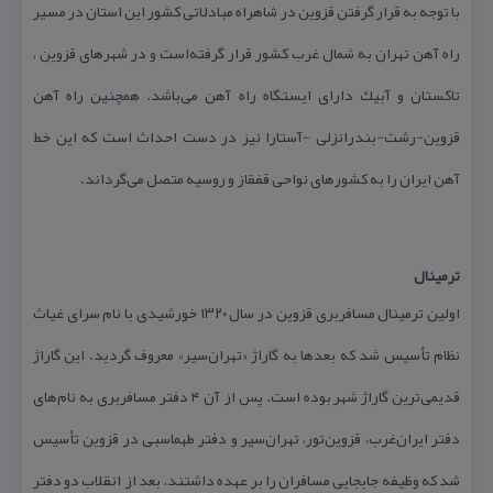
با توجه به قرار گرفتن قزوین در شاهراه مبادلاتی كشور این استان در مسیر
راه آهن تهران به شمال غرب كشور قرار گرفته‌است و در شهرهای قزوین ،
تاكستان و آبیك دارای ایستگاه راه آهن می‌باشد. همچنین راه آهن
قزوین-رشت-بندرانزلی -آستارا نیز در دست احداث است كه این خط
آهن ایران را به كشورهای نواحی قفقاز و روسیه متصل می‌گرداند.
ترمینال
اولین ترمینال مسافربری قزوین در سال ۱۳۲۰ خورشیدی با نام سرای غیاث
نظام تأسیس شد كه بعدها به گاراژ «تهران‌سیر» معروف گردید. این گاراژ
قدیمی‌ترین گاراژ شهر بوده است. پس از آن ۴ دفتر مسافربری به نام‌های
دفتر ایران‌غرب، قزوین‌تور، تهران‌سیر و دفتر طهماسبی در قزوین تأسیس
شد كه وظیفه جابجایی مسافران را بر عهده داشتند. بعد از انقلاب دو دفتر