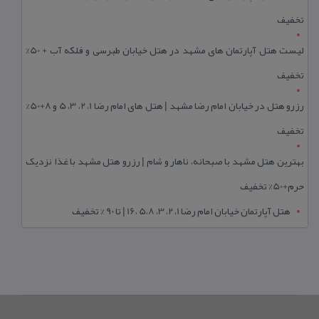
تخفیف
لیست هتل آپارتمان های مشهد در هتل خیابان طبرسی و فلکه آب + 50%
تخفیف
رزرو هتل در خیابان امام رضا مشهد | هتل‌ های امام رضا 1، 2، 3، 5 و 8+50%
تخفیف
بهترین هتل مشهد با صبحانه، ناهار و شام | رزرو هتل مشهد با غذا نزدیک
حرم+50% تخفیف
هتل آپارتمان خیابان امام رضا 1، 2، 3، 5،8 ،16 | تا 90 % تخفیف