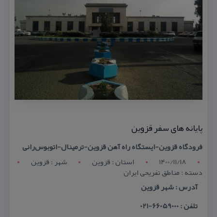
پایانه های سفر قزوین
فرودگاه قزوین-ایستگاه راه آهن قزوین-ترمینال-اتوبوس‌رانی
1400/11/18
استان : قزوين
شهر : قزوين
دسته : مناطق تفریحی ایران
آدرس : شهر قزوین
تلفن : 66059000-021