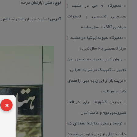
نوع :
هتل آپارتمان درجه ۱
تعمیرگاه ام جی در مشهد |
::
عیب‌یابی تخصصی و تعمیرات
آدرس :
مشهد ،خیابان امام رضا،امام رضا ۴۰، بعد از چهار راه
حرفه‌ای MG با ۱۰ سال سابقه
تعمیرگاه هیوندای كیا در مشهد |
::
مركز تخصصی با ۱۰ سال تجربه
ریوان كمپ، تعهد به تحویل امن
::
تجهیزات كمپینگ در شرایط بحرانی
فریت بار از ایران به دبی؛ راهنمای
::
كامل صفر تا صد
×
بهترین كشورها برای دریافت
::
شهروندی دوم و اقامت آسان
ترجمه رسمی مدارك؛ نقطه‌ای كه
::
دقت حقوقی از زبان جلوتر می‌ایستد