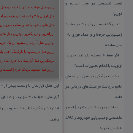
تعمیر تخصصی در محل (سریع و
رزرو هتل فولبرد مشهد | قیمت و هتل های 
فوری)
هتل ارزان با ۳ وعده غذا نزدیک حرم امام رضا | رزرو هتل ارزان مشهد+50%
تعمیرگاه تخصصی كوییك در مشهد
::
هتل های مشهد با غذای سلف سرویس | هت
| عیب‌یابی حرفه‌ای و امداد فوری با ۱۰
ارزانترین و نزدیکترین بهترین هتل های م
سال سابقه
بهترین هتل آپارتمان مشهد نزدیک حرم | هت
رزرو هتل در مشهد با پارکینگ | هتل پارکین
اگر فقط 10 وسیله بتوانید بخرید،
::
نزدیکترین هتل آپارتمان به حرم امام ر
اولویت با كدام تجهیزات است؟
رزرو هتل مشهد نزدیک حرم | لیست و شمار
خدمات پزشكی در منزل؛ راهنمای
::
جامع دریافت مراقبت‌های درمانی در
خانه
امداد خودرو جك در مشهد | تعمیر
اینترنت رایگان ، كافی نت ، سرویس رای
::
تخصصی و عیب‌یابی خودروهای JAC
باشد.
با ۱۰ سال تجربه