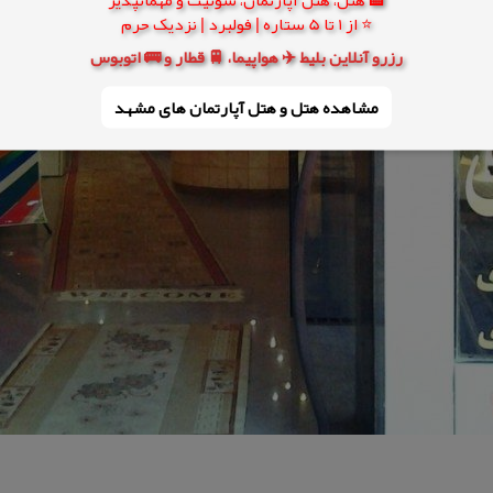
⭐ از 1 تا 5 ستاره | فولبرد | نزدیک حرم
رزرو آنلاین بلیط ✈️ هواپیما، 🚆 قطار و 🚌 اتوبوس
مشاهده هتل و هتل‌ آپارتمان های مشهد