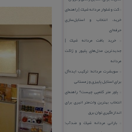
كت و شلوار مردانه شیك | راهنمای
::
خرید، انتخاب و استایل‌سازی
حرفه‌ای
خرید بافت مردانه شیك |
::
جدیدترین مدل‌های پلیور و ژاكت
مردانه
سویشرت مردانه؛ تركیب ایده‌آل
::
برای استایل پاییزی و زمستانی
پاور متر كلمپی چیست؟ راهنمای
::
انتخاب بهترین وات‌متر انبری برای
اندازه‌گیری توان برق
بارانی مردانه شیك و ضدآب؛
::