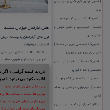
| تعمیر موتور، گیربكس و عیب‌یابی
برق
تعمیرگاه تخصصی كیا موهاوی در
::
هتل آپارتمان میزبان مشهد
مشهد | عیب‌یابی و تعمیر موتور و
تعلیق بادی
تعمیرگاه تخصصی چری در مشهد |
آپارتمان دوخوابه
::
1400/11/15
استان : خراسان
۱۰ سال تجربه و امداد خودرو
آدرس : خراسان رضوی- مشهد ،خیابان امام رض
تعمیرگاه هایما در مشهد | عیب‌یابی
::
تخصصی و امداد فوری
بازدید کننده گرامی : اگر
تعمیرات تخصصی لكسوس در
::
اقامت کنید می توانید با توج
مشهد | عیب‌یابی حرفه‌ای و امداد
رزرو هتل و هتل آپارتمان در مشهد
فوری
بهترین هتل مشهد با صبحانه، ناهار و شام |
رزرو هتل در خیابان امام رضا مشهد | هتل‌ های امام رضا 
مكانیك سیار در مشهد | عیب‌یابی و
::
هتل آپارتمان خیابان امام رضا 1، 2، 3، 5،8 ،16 | تا 90 % تخفیف