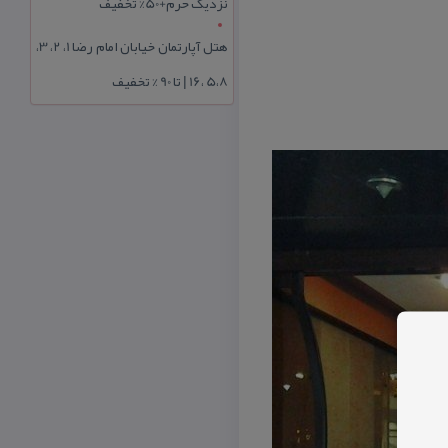
نزدیک حرم+50% تخفیف
هتل آپارتمان خیابان امام رضا 1، 2، 3،
5،8 ،16 | تا 90 % تخفیف