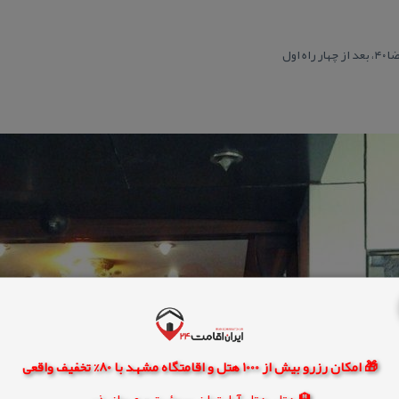
 اول
🎁 امکان رزرو بیش از 1000 هتل و اقامتگاه مشهد با 80% تخفیف واقعی
🏨 هتل، هتل آپارتمان، سوئیت و مهمانپذیر