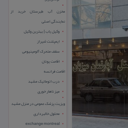
مخزن آب طبرستان خرید از
نمایندگی اصلی
وکیل یاب | بهترین وکیل
ایمپلنت شیراز
سقف متحرک آلومینیومی
اقامت یونان
اقامت فرانسه
درب اتوماتیک مشهد
میز ناهار خوری
ویزیت پزشک عمومی در منزل مشهد
محلول خالبرداری
exchange montreal