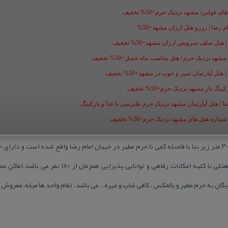
فولبرد مشهد نزدیک حرم+50% تخفیف
ل سلف سرویس ارزان مشهد+50% تخفیف
شهد نزدیک حرم | هتل مناسب ماه عسل+50% تخفیف
ل آپارتمان تمیز و خوب در مشهد+50% تخفیف
گ دار مشهد نزدیک حرم+50% تخفیف
ضا | هتل آپارتمان مشهد نزدیک حرم طبرسی با غذا و پارکینگ
ه هتل های مشهد نزدیک حرم+50% تخفیف
آپارتمان ۱ خوابه ، ۴ سوئیت و ۸ اتاق هتلی با كلیه امكانات
گان به حرم مطهر و بالعكس ، كافی شاپ و غیره… می باشد. تمام واحد ها مبله، مفروش 