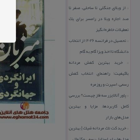
از ویلای جنگلی تا ساحلی، صفر تا
::
صد اجاره ویلا در رامسر برای یك
تعطیلات خاطره‌انگیز
تحصیل در فرانسه 2026؛ از انتخاب
::
دانشگاه تا اخذ ویزا گام به گام
خرید بهترین كفش مردانه
::
باكیفیت؛ راهنمای انتخاب كفش
رسمی، اسپرت و روزمره
پاور آنالایزر سه فاز چیست؟ بررسی
::
كامل كاربردها، مزایا و بهترین
مدل‌های بازار
خرید كت تك مردانه شیك | بهترین
::
مدل‌ها برای استایل رسمی و كژوال