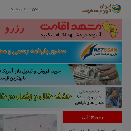
اماکن دیدنی مشهد
ریپورتاژ آگهی
تعمیر تویوتا كرولا در مشهد |
::