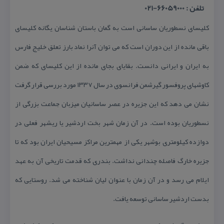
تلفن : 66059000-021
كلیسای نسطوریان ساسانی است به گمان باستان شناسان یگانه كلیسای
باقی مانده از این دوران است كه می توان آنرا نماد بارز تعلق خلیج فارس
به ایران و ایرانی دانست. بقایای بجای مانده از این كلیسای كه ضمن
كاوشهای پروفسور گیرشمن فرانسوی در سال ۱۳۳۷ مورد بررسی قرار گرفت
نشان می دهد كه این جزیره در عصر ساسانیان میزبان جماعت بزرگی از
نسطوریان بوده است. در آن زمان شهر بخت اردشیر یا ریشهر فعلی در
دوازده كیلومتری بوشهر یكی از مهمترین مراكز مسیحیان ایران بود كه تا
جزیره خارگ فاصله چندانی نداشت. بندری كه قدمت تاریخی آن به عهد
ایلام می رسد و در آن ‌زمان با عنوان لیان شناخته می ‌شد. روستایی كه
بدست اردشیر ساسانی توسعه یافت.