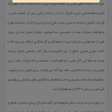
شود عدم توجه كافی مبنی بر حفظ و مرمت میراث گذشتگان است بطوریكه
كتیبه هخامنشی جزیره خارگ تنها در اندك زمانی پس از كشف تخریب
گردید. اكنون با توجه به نهایی شدن طرح تبدیل جزیره خارگ به سایت موزه
و موافقت شركت نفت با تخصیص سه میلیارد تومان اعتبار به این پروژه
ملی از مسئولین سازمان میراث فرهنگی و گردشگری انتظار می رود كه با
آماده سازی طرحی جامع از این كلیسا و دیگر آثار باستانی خارگ زمینه
مرمت و حفظ این آثار ملی را فراهم كنند. مساعدتی كه شركت نفت برای
اولین بار نیست انجام می دهد چرا كه این شركت برای اولین بار و بصورت
داوطلبانه مقدمات سفر و پرداخت تمام هزینه كاوش های باستانی پروفسور
گیرشمن در سال ۱۳۳۷ را فراهم گرداند.
در صورت مرمت و ثبت ملی مجموعه این كلیسا و باغ زیبای باستانی مجاور و
قنات های اطراف این كلیسا بهترین پتانسیل و قابلیت را برای تبدیل شدن