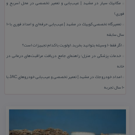
مكانیك سیار در مشهد | عیب‌یابی و تعمیر تخصصی در محل (سریع و
::
فوری)
تعمیرگاه تخصصی كوییك در مشهد | عیب‌یابی حرفه‌ای و امداد فوری با ۱۰
::
سال سابقه
اگر فقط 10 وسیله بتوانید بخرید، اولویت با كدام تجهیزات است؟
::
خدمات پزشكی در منزل؛ راهنمای جامع دریافت مراقبت‌های درمانی در
::
خانه
امداد خودرو جك در مشهد | تعمیر تخصصی و عیب‌یابی خودروهای JAC با
::
۱۰ سال تجربه