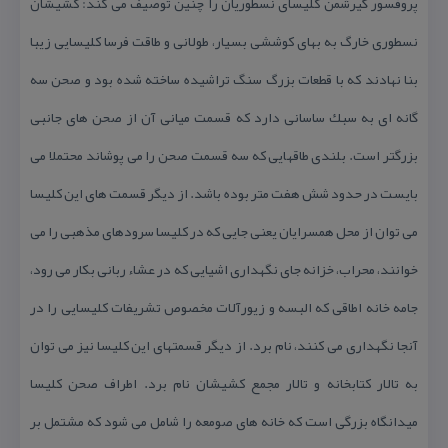
پروفسور گیرشمن كلیسای نسطوریان را چنین توصیف می كند: كشیشان
نسطوری خارگ به بهای كوششی بسیار، طولانی و طاقت فرسا كلیسایی زیبا
بنا نهادند كه با قطعات بزرگ سنگ تراشیده ساخته شده بود و صحن سه
گانه ای به سبك ساسانی دارد كه قسمت میانی آن از صحن های جانبی
بزرگتر است. بلندی طاقهایی كه سه قسمت صحن را می پوشاند محتملا می
بایست در حدود شش هفت متر بوده باشد. از دیگر قسمت های این كلیسا
می توان از محل همسرایان یعنی جایی كه در كلیسا سرودهای مذهبی را می
خوانند، محراب، خزانه جای نگهداری اشیایی كه در عشاء ربانی بكار می رود،
جامه خانه اطاقی كه البسه و زیورآلات مخصوص تشریفات كلیسایی را در
آنجا نگهداری می كنند، نام برد. از دیگر قسمتهای این كلیسا نیز می توان
به تالار كتابخانه و تالار مجمع كشیشان نام برد. اطراف صحن كلیسا
میدانگاه بزرگی است كه خانه های صومعه را شامل می شود كه مشتمل بر