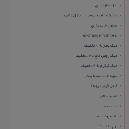
میز ناهار خوری
ویزیت پزشک عمومی در منزل مشهد
محلول خالبرداری
exchange montreal
دیگ بخار تا 10% تخفیف
دیگ روغن داغ تا 10% تخفیف
دیگ آبگرم تا 10% تخفیف
ادویه جات بسته بندی
فلفل قرمز درجه 1
مانتو اسلامی
مانتو حجاب
مانتو پوشیده
برج خنک کننده