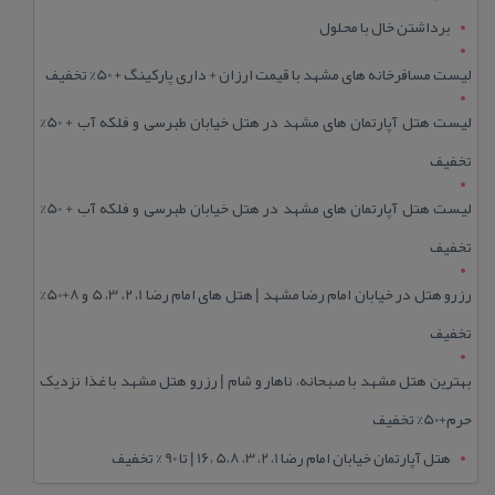
برداشتن خال با محلول
لیست مسافرخانه های مشهد با قیمت ارزان + داری پارکینگ + 50% تخفیف
لیست هتل آپارتمان های مشهد در هتل خیابان طبرسی و فلکه آب + 50%
تخفیف
لیست هتل آپارتمان های مشهد در هتل خیابان طبرسی و فلکه آب + 50%
تخفیف
رزرو هتل در خیابان امام رضا مشهد | هتل‌ های امام رضا 1، 2، 3، 5 و 8+50%
تخفیف
بهترین هتل مشهد با صبحانه، ناهار و شام | رزرو هتل مشهد با غذا نزدیک
حرم+50% تخفیف
هتل آپارتمان خیابان امام رضا 1، 2، 3، 5،8 ،16 | تا 90 % تخفیف