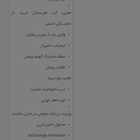
مخزن آب طبرستان خرید از
نمایندگی اصلی
وکیل یاب | بهترین وکیل
ایمپلنت شیراز
سقف متحرک آلومینیومی
اقامت یونان
اقامت فرانسه
درب اتوماتیک مشهد
میز ناهار خوری
ویزیت پزشک عمومی در منزل مشهد
محلول خالبرداری
exchange montreal