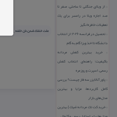
از ویلای جنگلی تا ساحلی، صفر تا
::
صد اجاره ویلا در رامسر برای یك
تعطیلات خاطره‌انگیز
علت خشك شدن نان خلفه __ طرز تهیه 
تحصیل در فرانسه 2026؛ از انتخاب
::
دانشگاه تا اخذ ویزا گام به گام
خرید بهترین كفش مردانه
::
باكیفیت؛ راهنمای انتخاب كفش
رسمی، اسپرت و روزمره
پاور آنالایزر سه فاز چیست؟ بررسی
::
كامل كاربردها، مزایا و بهترین
مدل‌های بازار
خرید كت تك مردانه شیك | بهترین
::
مدل‌ها برای استایل رسمی و كژوال