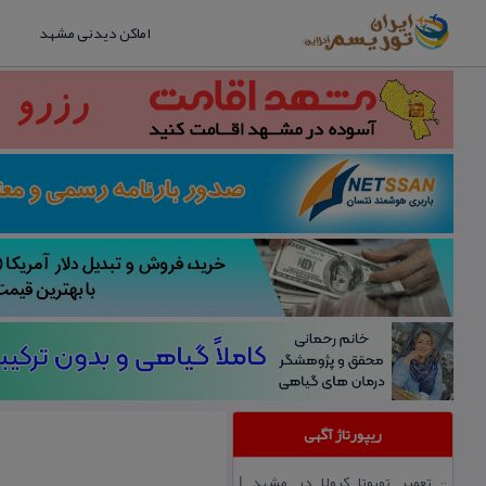
اماکن دیدنی مشهد
ریپورتاژ آگهی
تعمیر تویوتا كرولا در مشهد |
::