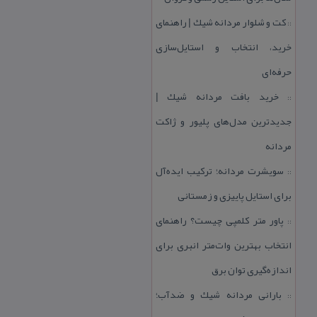
كت و شلوار مردانه شیك | راهنمای
::
خرید، انتخاب و استایل‌سازی
حرفه‌ای
خرید بافت مردانه شیك |
::
جدیدترین مدل‌های پلیور و ژاكت
مردانه
سویشرت مردانه؛ تركیب ایده‌آل
::
برای استایل پاییزی و زمستانی
پاور متر كلمپی چیست؟ راهنمای
::
انتخاب بهترین وات‌متر انبری برای
اندازه‌گیری توان برق
بارانی مردانه شیك و ضدآب؛
::