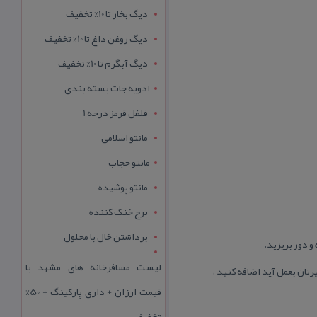
دیگ بخار تا 10% تخفیف
دیگ روغن داغ تا 10% تخفیف
دیگ آبگرم تا 10% تخفیف
ادویه جات بسته بندی
فلفل قرمز درجه 1
مانتو اسلامی
مانتو حجاب
مانتو پوشیده
برج خنک کننده
برداشتن خال با محلول
لیست مسافرخانه های مشهد با
قیمت ارزان + داری پارکینگ + 50%
تخفیف