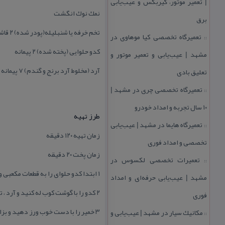
| تعمیر موتور، گیربكس و عیب‌یابی
نمك نوك انگشت
برق
تخم خرفه یا شنبلیله(پودر شده) ۲ قاشق غذا خوری
تعمیرگاه تخصصی كیا موهاوی در
::
كدو حلوایی (پخته شده) ۲ پیمانه
مشهد | عیب‌یابی و تعمیر موتور و
آرد (مخلوط آرد برنج و گندم) ۷ پیمانه
تعلیق بادی
تعمیرگاه تخصصی چری در مشهد |
::
۱۰ سال تجربه و امداد خودرو
طرز تهیه
تعمیرگاه هایما در مشهد | عیب‌یابی
::
زمان تهیه ۱۲۰ دقیقه
تخصصی و امداد فوری
زمان پخت ۲۰ دقیقه
تعمیرات تخصصی لكسوس در
::
۱ ابتدا كدو حلوای را به قطعات مكعبی و نسبتاً بزرگ خرد كنید و با نصف فنجان آب بپزید، سپس با قاشق پوست آن را جدا كرده و دور بریزید.
مشهد | عیب‌یابی حرفه‌ای و امداد
۲ كدو را با گوشت كوب له كنید و آرد ، تخم شنبلیله ساییده ،نمك و شكر و اگر احتیاج بود مقدار بسیار اندكی آب تا حدی كه خمیرتان بعمل آید اضافه كنید ،
فوری
۳ خمیر را با دست خوب ورز دهید و بزارید ۲ ساعت در هوای اتاق بماند.
مكانیك سیار در مشهد | عیب‌یابی و
::