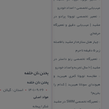
عیب‌یابی تخصصی + امداد خودرو
تعمیر تخصصی تویوتا پرادو در
::
مشهد | عیب‌یابی دقیق و تعمیرگاه
حرفه‌ای
چهار هتل‌ ستاره‌دار مشهد با فاصله
::
زیر 5 دقیقه تا حرم
تعمیرگاه تخصصی رنو داستر در
::
مشهد | ۱۰ سال تجربه و امداد خودرو
پختن نان خلفه
مقایسه تویوتا كمری هیبرید و
::
پختن نان خلفه
هیوندای سوناتا هیبرید | كدام را
1401/09/26
استان : گيلان
بخریم؟
مواد اصلی
تعمیرگاه تخصصی SWM در مشهد
::
شكر ۱ پیمانه