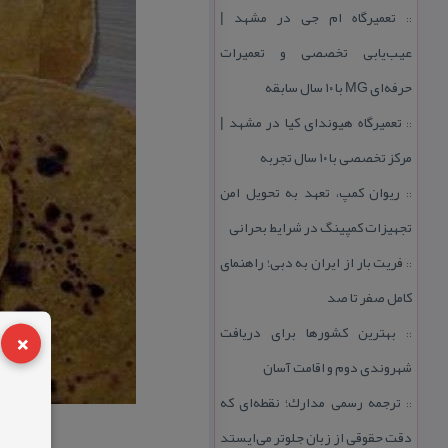
تعمیرگاه ام جی در مشهد |
::
عیب‌یابی تخصصی و تعمیرات
حرفه‌ای MG با ۱۰ سال سابقه
تعمیرگاه هیوندای كیا در مشهد |
::
مركز تخصصی با ۱۰ سال تجربه
ریوان كمپ، تعهد به تحویل امن
::
تجهیزات كمپینگ در شرایط بحرانی
فریت بار از ایران به دبی؛ راهنمای
::
كامل صفر تا صد
×
بهترین كشورها برای دریافت
::
شهروندی دوم و اقامت آسان
ترجمه رسمی مدارك؛ نقطه‌ای كه
::
دقت حقوقی از زبان جلوتر می‌ایستد