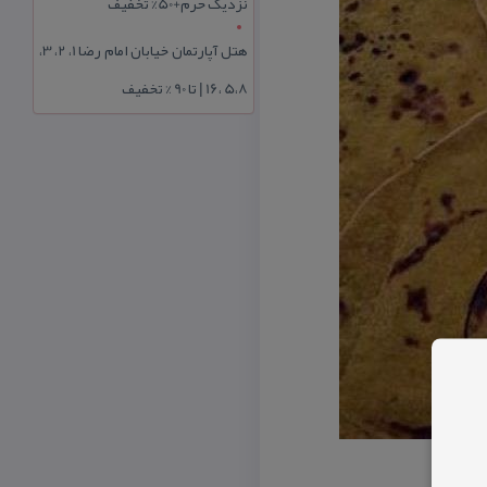
نزدیک حرم+50% تخفیف
هتل آپارتمان خیابان امام رضا 1، 2، 3،
5،8 ،16 | تا 90 % تخفیف