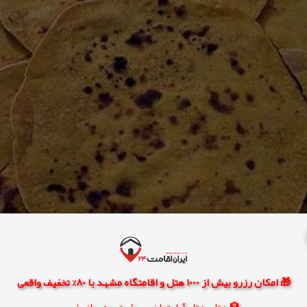
🎁 امکان رزرو بیش از 1000 هتل و اقامتگاه مشهد با 80% تخفیف واقعی
🏨 هتل، هتل آپارتمان، سوئیت و مهمانپذیر