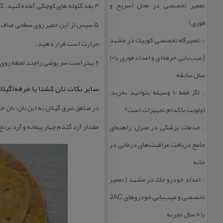
تعمیر تخصصی در محل (سریع و
۴ بعد گلوله های كوچكی آماده كنید ، گمج ( تابه گلی) یا تابه نچسب را بصورت وارونه روی گاز قرار دهید تا داغ شود.
فوری)
۵ سپس از این خمیر روی سطحی صاف كه
تعمیرگاه تخصصی كوییك در مشهد
::
حرارت است قرار دهید .
| عیب‌یابی حرفه‌ای و امداد فوری با ۱۰
۶ بهتر است سر پوشی راچند لحظه روی نان قرار دهید و بردارید تا كمی بخار كند سپس هر دو طرف نان كه پخته شد، نان آماده است .
سال سابقه
سایر نكات نان كشتا یا خرفه(گیلان
اگر فقط 10 وسیله بتوانید بخرید،
::
در مناطق شرق گیلان به این نان، نان 
اولویت با كدام تجهیزات است؟
مقدار آرد گندم چهار پیمانه و آرد برنج
خدمات پزشكی در منزل؛ راهنمای
::
جامع دریافت مراقبت‌های درمانی در
خانه
امداد خودرو جك در مشهد | تعمیر
::
تخصصی و عیب‌یابی خودروهای JAC
با ۱۰ سال تجربه