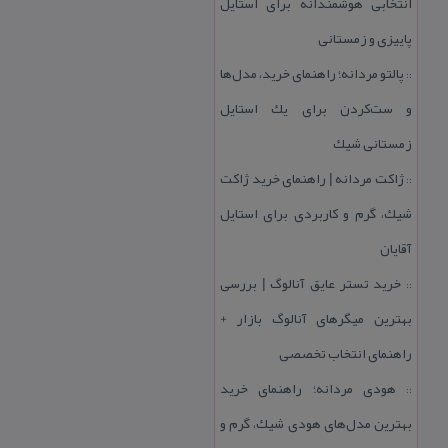
انتخابی هوشمندانه برای استایل
پاییزی و زمستانی
پالتو مردانه؛ راهنمای خرید، مدل‌ها
::
و ست‌كردن برای یك استایل
زمستانی شیك
ژاكت مردانه | راهنمای خرید ژاكت
::
شیك، گرم و كاربردی برای استایل
آقایان
خرید تستر عایق آنالوگ | بررسی
::
بهترین میگرهای آنالوگ بازار +
راهنمای انتخاب تخصصی
هودی مردانه؛ راهنمای خرید
::
بهترین مدل‌های هودی شیك، گرم و