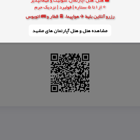
⭐ از 1 تا 5 ستاره | فولبرد | نزدیک حرم
رزرو آنلاین بلیط ✈️ هواپیما، 🚆 قطار و 🚌 اتوبوس
مشاهده هتل و هتل‌ آپارتمان های مشهد
نان خلفه بدون كدو