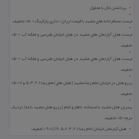
برداشتن خال با محلول
لیست مسافرخانه های مشهد با قیمت ارزان + داری پارکینگ + 50% تخفیف
لیست هتل آپارتمان های مشهد در هتل خیابان طبرسی و فلکه آب + 50%
تخفیف
لیست هتل آپارتمان های مشهد در هتل خیابان طبرسی و فلکه آب + 50%
تخفیف
رزرو هتل در خیابان امام رضا مشهد | هتل‌ های امام رضا 1، 2، 3، 5 و 8+50%
تخفیف
بهترین هتل مشهد با صبحانه، ناهار و شام | رزرو هتل مشهد با غذا نزدیک
حرم+50% تخفیف
هتل آپارتمان خیابان امام رضا 1، 2، 3، 5،8 ،16 | تا 90 % تخفیف