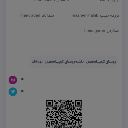
مزرعه حبیب – mazraeh habib مندآباد – mand abad
هماگران – homageran
روستای كیچی اصفهان _نقشه روستای كیچی اصفهان_ تودشك