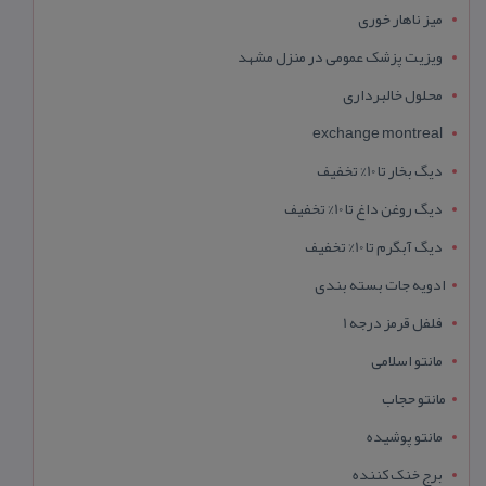
میز ناهار خوری
ویزیت پزشک عمومی در منزل مشهد
محلول خالبرداری
exchange montreal
دیگ بخار تا 10% تخفیف
دیگ روغن داغ تا 10% تخفیف
دیگ آبگرم تا 10% تخفیف
ادویه جات بسته بندی
فلفل قرمز درجه 1
مانتو اسلامی
مانتو حجاب
مانتو پوشیده
برج خنک کننده