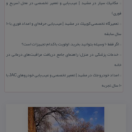
مكانیك سیار در مشهد | عیب‌یابی و تعمیر تخصصی در محل (سریع و
::
فوری)
تعمیرگاه تخصصی كوییك در مشهد | عیب‌یابی حرفه‌ای و امداد فوری با ۱۰
::
سال سابقه
اگر فقط 10 وسیله بتوانید بخرید، اولویت با كدام تجهیزات است؟
::
خدمات پزشكی در منزل؛ راهنمای جامع دریافت مراقبت‌های درمانی در
::
خانه
امداد خودرو جك در مشهد | تعمیر تخصصی و عیب‌یابی خودروهای JAC با
::
۱۰ سال تجربه