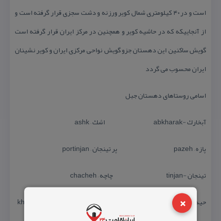
است و در ۴۰ كیلومتری شمال كویر ورزنه و دشت سجزی قرار گرفته است و
از آنجاییكه كه در حاشیه كویر و همچنین در مركز ایران قرار گرفته است
گویش ساكنین این دهستان جزو گویش نواحی مركزی ایران و كویر نشینان
ایران محسوب می گردد
اسامی روستاهای دهستان جبل
آبخارك -abkharak اشك – ashk
پازه – pazeh پر تینجان – portinjan
تینجان -tinjan چاچه – chacheh
×
حیدرآباد -heydar abad خداقرضان -khoda gharzan