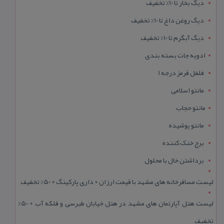
دیگ بخار تا 10% تخفیف
دیگ روغن داغ تا 10% تخفیف
دیگ آبگرم تا 10% تخفیف
ادویه جات بسته بندی
فلفل قرمز درجه 1
مانتو اسلامی
مانتو حجاب
مانتو پوشیده
برج خنک کننده
برداشتن خال با محلول
لیست مسافرخانه های مشهد با قیمت ارزان + داری پارکینگ + 50% تخفیف
لیست هتل آپارتمان های مشهد در هتل خیابان طبرسی و فلکه آب + 50%
تخفیف