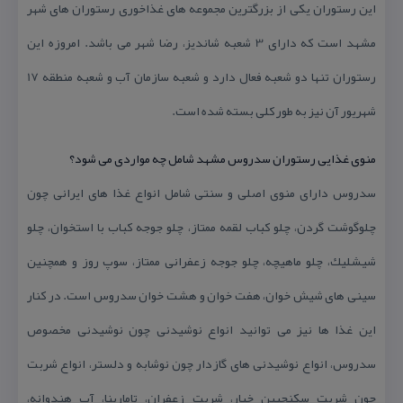
این رستوران یكی از بزرگترین مجموعه های غذاخوری رستوران های شهر
مشهد است كه دارای 3 شعبه شاندیز، رضا شهر می باشد. امروزه این
رستوران تنها دو شعبه فعال دارد و شعبه سازمان آب و شعبه منطقه 17
شهریور آن نیز به طور كلی بسته شده است.
منوی غذایی رستوران سدروس مشهد شامل چه مواردی می شود؟
سدروس دارای منوی اصلی و سنتی شامل انواع غذا های ایرانی چون
چلوگوشت گردن، چلو كباب لقمه ممتاز، چلو جوجه كباب با استخوان، چلو
شیشلیك، چلو ماهیچه، چلو جوجه زعفرانی ممتاز، سوپ روز و همچنین
سینی های شیش خوان، هفت خوان و هشت خوان سدروس است. در كنار
این غذا ها نیز می توانید انواع نوشیدنی چون نوشیدنی مخصوص
سدروس، انواع نوشیدنی های گازدار چون نوشابه و دلستر، انواع شربت
چون شربت سكنجبین خیار، شربت زعفران، تامارینا، آب هندوانه،