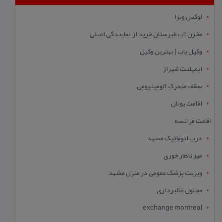
لوکس ویزا
مخزن آب طبرستان خرید از نمایندگی اصلی
وکیل یاب | بهترین وکیل
ایمپلنت شیراز
سقف متحرک آلومینیومی
اقامت یونان
اقامت فرانسه
درب اتوماتیک مشهد
میز ناهار خوری
ویزیت پزشک عمومی در منزل مشهد
محلول خالبرداری
exchange montreal