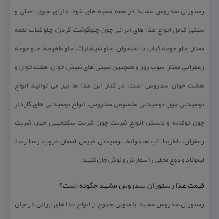
رستوران سدروس مشهد در همه شعبه های خود، دارای منوی اصلی و
سنتی شامل انواع غذا های ایرانی چون چلوگوشت گردن، چلو كباب لقمه
ممتاز، چلو جوجه كباب با استخوان، چلو شیشلیك، چلو ماهیچه، چلو جوجه
زعفرانی ممتاز، سوپ روز و همچنین سینی های شیش خوان، هفت خوان و
هشت خوان سدروس است. در كنار این غذا ها نیز می توانید انواع
نوشیدنی چون نوشیدنی مخصوص سدروس، انواع نوشیدنی های گازدار
چون نوشابه و دلستر، انواع شربت چون شربت سكنجبین خیار، شربت
زعفران، تامارینا، آب هندوانه، نوشیدنی طبیعی آسمان غروب، رعنا رعنا،
لیموناد و دوغ محلی را سفارش و نوش جان كنید.
قیمت غذا رستوران سدروس مشهد چگونه است؟
رستوران سدروس مشهد، با منویی متنوع از انواع غذا های ایرانی در میان