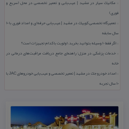
مكانیك سیار در مشهد | عیب‌یابی و تعمیر تخصصی در محل (سریع و
::
فوری)
تعمیرگاه تخصصی كوییك در مشهد | عیب‌یابی حرفه‌ای و امداد فوری با ۱۰
::
سال سابقه
اگر فقط 10 وسیله بتوانید بخرید، اولویت با كدام تجهیزات است؟
::
خدمات پزشكی در منزل؛ راهنمای جامع دریافت مراقبت‌های درمانی در
::
خانه
امداد خودرو جك در مشهد | تعمیر تخصصی و عیب‌یابی خودروهای JAC با
::
۱۰ سال تجربه