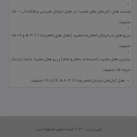
لیست هتل آپارتمان های مشهد در هتل خیابان طبرسی و فلکه آب + 50%
تخفیف
رزرو هتل در خیابان امام رضا مشهد | هتل‌ های امام رضا 1، 2، 3، 5 و 8+50%
تخفیف
بهترین هتل مشهد با صبحانه، ناهار و شام | رزرو هتل مشهد با غذا نزدیک
حرم+50% تخفیف
هتل آپارتمان خیابان امام رضا 1، 2، 3، 5،8 ،16 | تا 90 % تخفیف
کپی رایت © 2021. کلیه حقوق محفوظ است