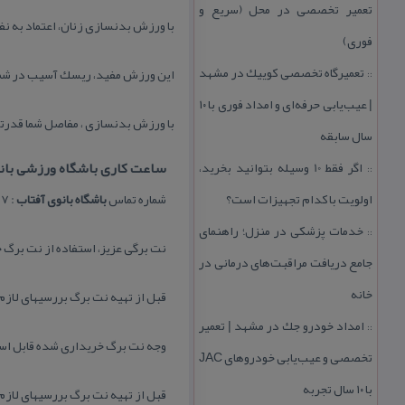
تعمیر تخصصی در محل (سریع و
با ورزش بدنسازی زنان، اعتماد به نف
فوری)
تعمیرگاه تخصصی كوییك در مشهد
این ورزش مفید، ریسك آسیب در شما
::
| عیب‌یابی حرفه‌ای و امداد فوری با ۱۰
با ورزش بدنسازی ، مفاصل شما قدرتم
سال سابقه
اگر فقط 10 وسیله بتوانید بخرید،
ساعت كاری باشگاه ورزشی بانوی آفتاب : همه 
::
اولویت با كدام تجهیزات است؟
شماره تماس
باشگاه بانوی
آفتاب
: ۰۹۹۰۰۷۳۶۳۸۷
خدمات پزشكی در منزل؛ راهنمای
::
نت برگی عزیز، استفاده از نت برگ خ
جامع دریافت مراقبت‌های درمانی در
خانه
قبل از تهیه نت برگ بررسیهای لازم 
امداد خودرو جك در مشهد | تعمیر
::
وجه نت برگ خریداری شده قابل ا
تخصصی و عیب‌یابی خودروهای JAC
با ۱۰ سال تجربه
قبل از تهیه نت برگ بررسیهای لازم 