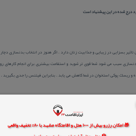
رد درج شده در این پیشنهاد است
ثیر بسزایی در زیبایی و جذابیت زنان دارد . اگر هنوز در انتخاب بدنسازی دچار ت
نسازی سبب می شود شما قوی تر شوید و استقامت بیشتری برای انجام كارهای ر
و ریسك پوكی استخوان در شما كاهش می یابد . بنابراین فیتنس را جدی بگیرید . نت
🎁 امکان رزرو بیش از 1000 هتل و اقامتگاه مشهد با 80% تخفیف واقعی
🏨 هتل، هتل آپارتمان، سوئیت و مهمانپذیر