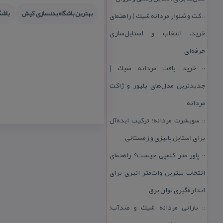
بهترین باشگاه بدنسازی كیش
باشگ
كت و شلوار مردانه شیك | راهنمای
::
خرید، انتخاب و استایل‌سازی
حرفه‌ای
خرید بافت مردانه شیك |
::
جدیدترین مدل‌های پلیور و ژاكت
مردانه
سویشرت مردانه؛ تركیب ایده‌آل
::
برای استایل پاییزی و زمستانی
پاور متر كلمپی چیست؟ راهنمای
::
انتخاب بهترین وات‌متر انبری برای
اندازه‌گیری توان برق
بارانی مردانه شیك و ضدآب؛
::