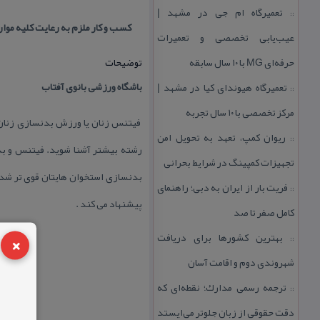
تعمیرگاه ام جی در مشهد |
::
كسب و كار ملزم به رعایت كلیه موا
عیب‌یابی تخصصی و تعمیرات
حرفه‌ای MG با ۱۰ سال سابقه
توضیحات
باشگاه ورزشی بانوی آفتاب
تعمیرگاه هیوندای كیا در مشهد |
::
مركز تخصصی با ۱۰ سال تجربه
فیتنس زنان یا ورزش بدنسازی زنان تا
ریوان كمپ، تعهد به تحویل امن
::
رشته بیشتر آشنا شوید. فیتنس و بد
تجهیزات كمپینگ در شرایط بحرانی
بدنسازی استخوان هایتان قوی تر شده 
فریت بار از ایران به دبی؛ راهنمای
::
پیشنهاد می كند .
كامل صفر تا صد
×
بهترین كشورها برای دریافت
::
شهروندی دوم و اقامت آسان
ترجمه رسمی مدارك؛ نقطه‌ای كه
::
دقت حقوقی از زبان جلوتر می‌ایستد