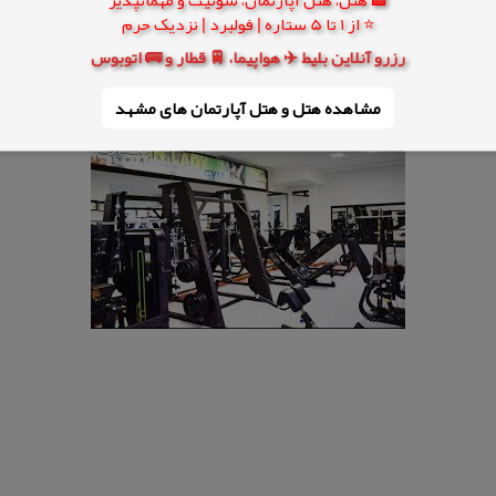
⭐ از 1 تا 5 ستاره | فولبرد | نزدیک حرم
رزرو آنلاین بلیط ✈️ هواپیما، 🚆 قطار و 🚌 اتوبوس
مشاهده هتل و هتل‌ آپارتمان های مشهد