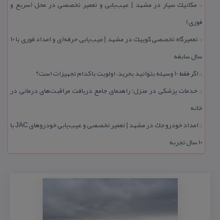
مكانیك سیار در مشهد | عیب‌یابی و تعمیر تخصصی در محل (سریع و
::
فوری)
تعمیرگاه تخصصی كوییك در مشهد | عیب‌یابی حرفه‌ای و امداد فوری با ۱۰
::
سال سابقه
اگر فقط 10 وسیله بتوانید بخرید، اولویت با كدام تجهیزات است؟
::
خدمات پزشكی در منزل؛ راهنمای جامع دریافت مراقبت‌های درمانی در
::
خانه
امداد خودرو جك در مشهد | تعمیر تخصصی و عیب‌یابی خودروهای JAC با
::
۱۰ سال تجربه