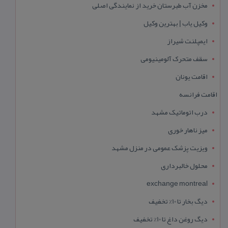
مخزن آب طبرستان خرید از نمایندگی اصلی
وکیل یاب | بهترین وکیل
ایمپلنت شیراز
سقف متحرک آلومینیومی
اقامت یونان
اقامت فرانسه
درب اتوماتیک مشهد
میز ناهار خوری
ویزیت پزشک عمومی در منزل مشهد
محلول خالبرداری
exchange montreal
دیگ بخار تا 10% تخفیف
دیگ روغن داغ تا 10% تخفیف