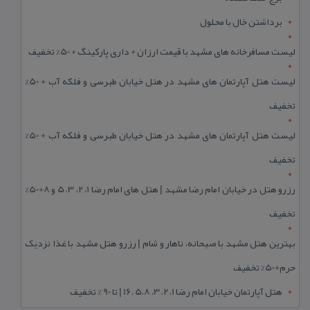
برداشتن خال با محلول
لیست مسافرخانه های مشهد با قیمت ارزان + داری پارکینگ + 50% تخفیف
لیست هتل آپارتمان های مشهد در هتل خیابان طبرسی و فلکه آب + 50%
تخفیف
لیست هتل آپارتمان های مشهد در هتل خیابان طبرسی و فلکه آب + 50%
تخفیف
رزرو هتل در خیابان امام رضا مشهد | هتل‌ های امام رضا 1، 2، 3، 5 و 8+50%
تخفیف
بهترین هتل مشهد با صبحانه، ناهار و شام | رزرو هتل مشهد با غذا نزدیک
حرم+50% تخفیف
هتل آپارتمان خیابان امام رضا 1، 2، 3، 5،8 ،16 | تا 90 % تخفیف