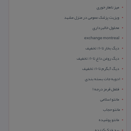
میز ناهار خوری
ویزیت پزشک عمومی در منزل مشهد
محلول خالبرداری
exchange montreal
دیگ بخار تا 10% تخفیف
دیگ روغن داغ تا 10% تخفیف
دیگ آبگرم تا 10% تخفیف
ادویه جات بسته بندی
فلفل قرمز درجه 1
مانتو اسلامی
مانتو حجاب
مانتو پوشیده
برج خنک کننده