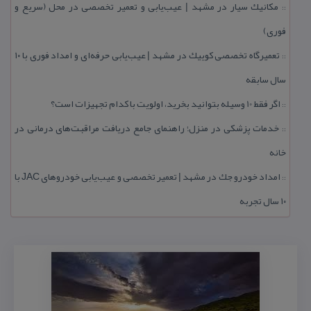
مكانیك سیار در مشهد | عیب‌یابی و تعمیر تخصصی در محل (سریع و
::
فوری)
تعمیرگاه تخصصی كوییك در مشهد | عیب‌یابی حرفه‌ای و امداد فوری با ۱۰
::
سال سابقه
اگر فقط 10 وسیله بتوانید بخرید، اولویت با كدام تجهیزات است؟
::
خدمات پزشكی در منزل؛ راهنمای جامع دریافت مراقبت‌های درمانی در
::
خانه
امداد خودرو جك در مشهد | تعمیر تخصصی و عیب‌یابی خودروهای JAC با
::
۱۰ سال تجربه