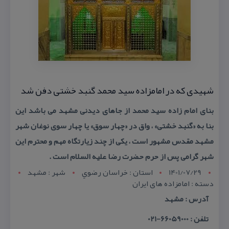
شهیدی كه در امامزاده سید محمد گنبد خشتی دفن شد
بنای امام زاده سید محمد از جاهای دیدنی مشهد می باشد این
بنا به «گنبد خشتی» ، واق در «چهار سوق» یا چهار سوی نوغان شهر
مشهد مقدس مشهور است ، یكی از چند زیارتگاه مهم و محترم این
شهر گرامی پس از حرم حضرت رضا علیه السلام است .
1401/07/29
استان : خراسان رضوي
شهر : مشهد
دسته : امامزاده های ایران
آدرس : مشهد
تلفن : 66059000-021