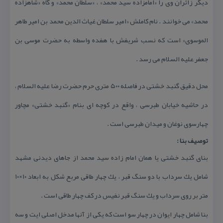
دیگر زائران وی را «امامزاده سید محمد» ، «سلطان محمد» و گاه «شاهزاده
محمد» می خوانند . نام كاملش «امیر سلطان غیاث الدین محمد بن امیر طاهر
الموسوی» است كه نسب شریفش با هفده واسطه به حضرت موسی بن
جعفر علیه السلام می رسد .
محل دقیق گنبد خشتی در فاصله ۵۰۰ متری حرم حضرت رضا علیه السلام ،
در حاشیه خیابان طبرسی ، واقع در كوچه ای بنام «گنبد خشتی» مچاور
چهارسوی نوغان و میدان طبرسی است .
توصیف بنا :
بنای گنبد خشتی یا همان امام زاده سید محمد از جاهای دیدنی مشهد
شامل یك سرداب با دو سنگ قبر ، یك چهار طاقی مربع شكل به ابعاد ۱۰×۱۰
متر بر روی سرداب و یك سنگ قبر نفیس در كف چهار طاقی است .
بنا شامل چهار ایوان در چهار سو است كه یكی از آنها مدخل اصلی ایت و سه