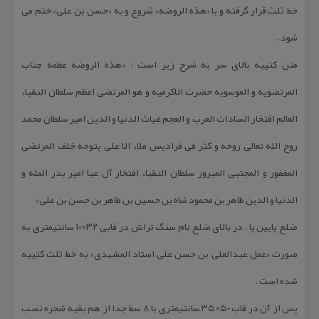
خط ثلث قرار گرفته و با «هذه الروضه» شروع و به «حسن بن علی» ختم می
شود .
متن كتیبه بالای سر به شرح زیر است : «هذه الروضه عظمه جناب
المرتضویه و الموسویه حضرت الاكرمیه و هو المرتضی اعظم سلطان النقباء
العالم افتخار السادات العرب و العجم غیاث الدنیا و الدین امیر سلطان محمد
روح الله تعالی روحه و كثر فی فرادیس ملاء الا علی یتوجه خلف المرتضی
المغفور و المجتبی المبرور سلطان النقباء افتخار آل عبا امیر بدر المله و
الدنیا و الدین طاهر بن محمود شاه بن حسین بن طاهر بن حسن بن علی»
ضلع پایین پا ، در بالای ضلع نام سنگ تراش در قابی ۳۲×۱۰ سانتیمتری به
صورت «عمل عبدالعلی بن حسن علی استاد المشهدی» به خط ثلث كتیبه
شده است .
پس از آن در قاب ۵۰×۳۵ سانتیمتری با ۸ سط جدا از هم بقیه شجره نسب