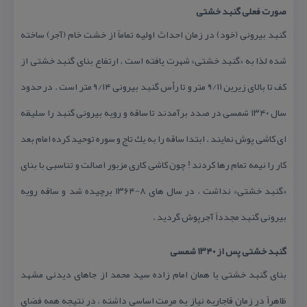
صورت فعلی گنبد خشتی
گنبد بیرونی (خود) در زمان احداث اولیه تماماً از خشت خام (آجر) ساخته
شده لذا به «گنبد خشتی» شهرت یافته است . ارتفاع بنای گنبد خشتی از
كف تا بالای زیرین ۹/۱۱ متر و تا رأس گنبد بیرونی ۹/۱۴ متر است . در حدود
سال ۱۳۴۰ شمسی در صدد برآمدند تا ساقه و رویه بیرونی گنبد را سلیقه
ای كاشی پوش نمایند . ابتدا ساقه را به یك تاج و سوره توحید كرده امام بعد
كار را نیمه تمام رها كردند ! چون كاشی كاری مزبور اصالت و تناسبی با بنای
«گنبد خشتی» نداشت ، در سال های ۸-۱۳۶۴ برچیده شد و ساقه رویه
بیرونی گنبد مجدداً آجرپوش گردید .
گنبد خشتی پس از ۱۳۴۰ شمسی
بنای گنبد خشتی یا همان امام زاده سید محمد از جاهای دیدنی مشهد
ظاهراً در زمان قاجاریه نیاز به مرمت اساسی داشته ، در نتیجه همه فضای