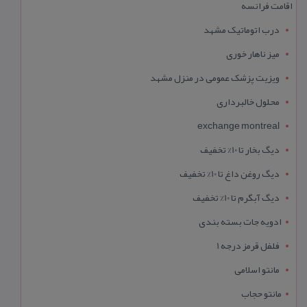
اقامت فرانسه
درب اتوماتیک مشهد
میز ناهار خوری
ویزیت پزشک عمومی در منزل مشهد
محلول خالبرداری
exchange montreal
دیگ بخار تا 10% تخفیف
دیگ روغن داغ تا 10% تخفیف
دیگ آبگرم تا 10% تخفیف
ادویه جات بسته بندی
فلفل قرمز درجه 1
مانتو اسلامی
مانتو حجاب