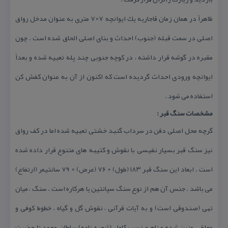
ظاهراً در همان زمان قاجاریه یك ایوانچه ۷×۷ متری به عنوان مدخل رواق
اصلی در سمت قبله (جنوب) احداث و بنای اصلی الحاق شده است . چون
مقبره در گوشه قرار داشته ، در كوچه جنوبی چند پله تعبیه شده و بعداً
ایوانچه ورودی احداث گردیده است كه اكنون از آن به عنوان كفش كن
استفاده می شود .
مشخصات سنگ قبر :
گرچه محل اصلی دفن در سرداب گنبد خشتی تعبیه شده اما در كف رواق
نیز سنگ قبر بسیار نفیسی با نقوش و كتیبه های متنوع قرار داده شده
است . ابعاد این سنگ قبر ۱۸۳ (طول) × ۷۶ (عرض) × ۷۹ سانتیمر (ارتفاع)
می باشد . جنس آن هم از نوع سنگ سپانتین یا هركاره است . سنگ ، میان
تهی (صندوقی است) و به آیات قرآنی ، نقوش گل و گیاه ، خطوط كوفی و
معلقی مزین شده و نام و نسب كامل (شجره نامه) سلطان محمد تا حضرت