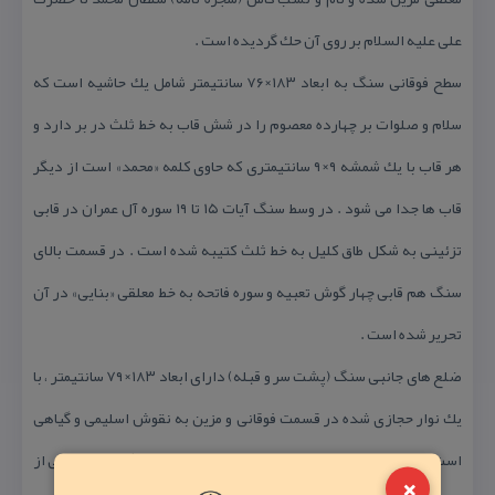
علی علیه السلام بر روی آن حك گردیده است .
سطح فوقانی سنگ به ابعاد ۱۸۳×۷۶ سانتیمتر شامل یك حاشیه است كه
سلام و صلوات بر چهارده معصوم را در شش قاب به خط ثلث در بر دارد و
هر قاب با یك شمشه ۹×۹ سانتیمتری كه حاوی كلمه «محمد» است از دیگر
قاب ها جدا می شود . در وسط سنگ آیات ۱۵ تا ۱۹ سوره آل عمران در قابی
تزئینی به شكل طاق كلیل به خط ثلث كتیبه شده است . در قسمت بالای
سنگ هم قابی چهار گوش تعبیه و سوره فاتحه به خط معلقی «بنایی» در آن
تحریر شده است .
ضلع های جانبی سنگ (پشت سر و قبله) دارای ابعاد ۱۸۳×۷۹ سانتیمتر ، با
یك نوار حجازی شده در قسمت فوقانی و مزین به نقوش اسلیمی و گیاهی
است . سطح ضلع ها را سه قاب ۳۲×۵۵ سانتیمتری در برگرفته كه آیاتی از
×