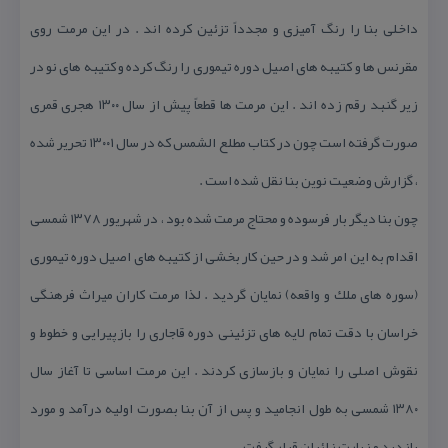
داخلی بنا را رنگ آمیزی و مجدداً تزئین كرده اند . در این مرمت روی
مقرنس ها و كتیبه های اصیل دوره تیموری را رنگ كرده و كتیبه های نو در
زیر گنبد رقم زده اند . این مرمت ها قطعاً پیش از سال ۱۳۰۰ هجری قمری
صورت گرفته است چون در كتاب مطلع الشمس كه در سال ۱۳۰۰۱ تحریر شده
، گزارش وضعیت نوین بنا نقل شده است .
چون بنا دیگر بار فرسوده و محتاج مرمت شده بود ، در شهریور ۱۳۷۸ شمسی
اقدام به این امر شد و در حین كار بخشی از كتیبه های اصیل دوره تیموری
(سوره های ملك و واقعه) نمایان گردید . لذا مرمت كاران میراث فرهنگی
خراسان با دقت تمام لایه های تزئینی دوره قاجاری را بازپیرایی و خطوط و
نقوش اصلی را نمایان و بازسازی كردند . این مرمت اساسی تا آغاز سال
۱۳۸۰ شمسی به طول انجامید و پس از آن بنا بصورت اولیه درآمد و مورد
بازدید و زیارت زائران قرار گرفت .