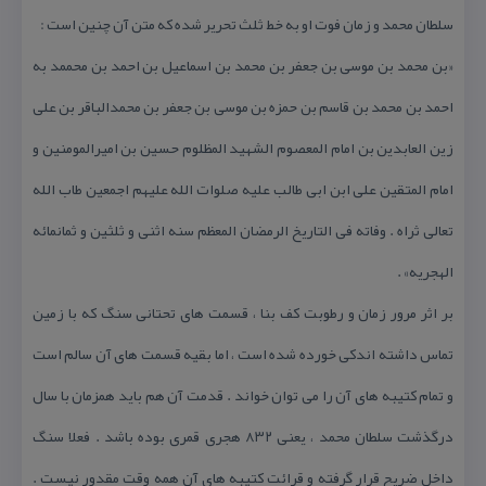
سلطان محمد و زمان فوت او به خط ثلث تحریر شده كه متن آن چنین است :
«بن محمد بن موسی بن جعفر بن محمد بن اسماعیل بن احمد بن محممد به
احمد بن محمد بن قاسم بن حمزه بن موسی بن جعفر بن محمدالباقر بن علی
زین العابدین بن امام المعصوم الشهید المظلوم حسین بن امیرالمومنین و
امام المتقین علی ابن ابی طالب علیه صلوات الله علیهم اجمعین طاب الله
تعالی ثراه . وفاته فی التاریخ الرمضان المعظم سنه اثنی و ثلثین و ثمانمائه
الهجریه» .
بر اثر مرور زمان و رطوبت كف بنا ، قسمت های تحتانی سنگ كه با زمین
تماس داشته اندكی خورده شده است ، اما بقیه قسمت های آن سالم است
و تمام كتیبه های آن را می توان خواند . قدمت آن هم باید همزمان با سال
درگذشت سلطان محمد ، یعنی ۸۳۲ هجری قمری بوده باشد . فعلا سنگ
داخل ضریح قرار گرفته و قرائت كتیبه های آن همه وقت مقدور نیست .