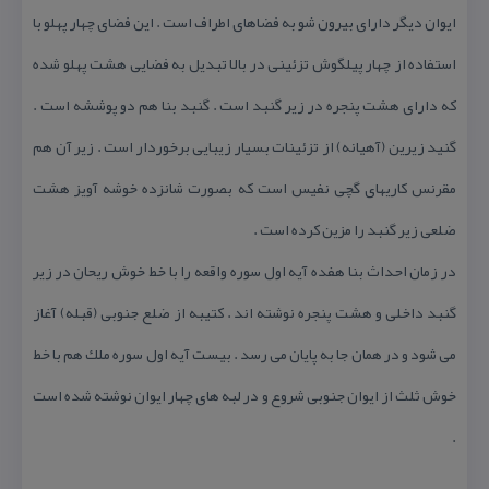
ایوان دیگر دارای بیرون شو به فضاهای اطراف است . این فضای چهار پهلو با
استفاده از چهار پیلگوش تزئینی در بالا تبدیل به فضایی هشت پهلو شده
كه دارای هشت پنجره در زیر گنبد است . گنبد بنا هم دو پوششه است .
گنید زیرین (آهیانه) از تزئینات بسیار زیبایی برخوردار است . زیر آن هم
مقرنس كاریهای گچی نفیس است كه بصورت شانزده خوشه آویز هشت
ضلعی زیر گنبد را مزین كرده است .
در زمان احداث بنا هفده آیه اول سوره واقعه را با خط خوش ریحان در زیر
گنبد داخلی و هشت پنجره نوشته اند . كتیبه از ضلع جنوبی (قبله) آغاز
می شود و در همان جا به پایان می رسد . بیست آیه اول سوره ملك هم با خط
خوش ثلث از ایوان جنوبی شروع و در لبه های چهار ایوان نوشته شده است
.