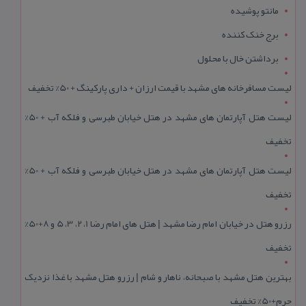
مانتو پوشیده
برج خنک کننده
برداشتن خال با محلول
لیست مسافرخانه های مشهد با قیمت ارزان + داری پارکینگ + 50% تخفیف
لیست هتل آپارتمان های مشهد در هتل خیابان طبرسی و فلکه آب + 50%
تخفیف
لیست هتل آپارتمان های مشهد در هتل خیابان طبرسی و فلکه آب + 50%
تخفیف
رزرو هتل در خیابان امام رضا مشهد | هتل‌ های امام رضا 1، 2، 3، 5 و 8+50%
تخفیف
بهترین هتل مشهد با صبحانه، ناهار و شام | رزرو هتل مشهد با غذا نزدیک
حرم+50% تخفیف