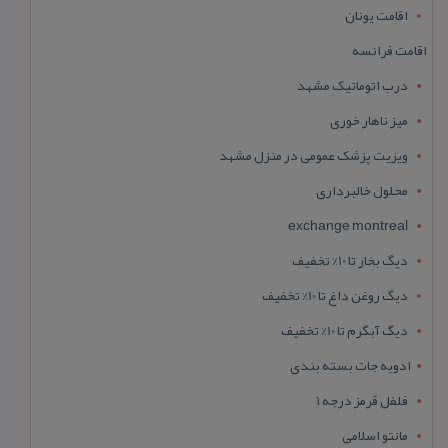
اقامت یونان
اقامت فرانسه
درب اتوماتیک مشهد
میز ناهار خوری
ویزیت پزشک عمومی در منزل مشهد
محلول خالبرداری
exchange montreal
دیگ بخار تا 10% تخفیف
دیگ روغن داغ تا 10% تخفیف
دیگ آبگرم تا 10% تخفیف
ادویه جات بسته بندی
فلفل قرمز درجه 1
مانتو اسلامی