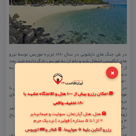
در طی جنگ های ناپلئونی در سال ۱۸۱۰ جزیره موریس توسط نیرو
های انگلیسی اشغال شد و نام ان به موریس بازگردانده شد. بعد
از ۲۵۳ سال این كشور توانست استقلال خود را از انگلستان به
×
دست آورد.
*ماجرای تبعید رضاشاه به موریس
در سال ۱۹۴۱ میلادی بود كه رضا شاه از طرف بریتانیا نامه ای با
🎁 امکان رزرو بیش از 1000 هتل و اقامتگاه مشهد با
موضوع كناره گیری از سمت خود دریافت كرد و توسط نیرو های
بریتانیایی از بندر عباس به جزیره موریس تبعید شد.
80% تخفیف واقعی
رضا شاه بعد از اینكه مدتی در موریس به سر برد ، به شهر
🏨 هتل، هتل آپارتمان، سوئیت و مهمانپذیر
ژوهانسبورگ در آفریقای جنوبی منتقل شد و در همانجا در تاریخ
⭐ از 1 تا 5 ستاره | فولبرد | نزدیک حرم
۴ دی ۱۳۲۳ درگذشت.
*آب هوای موریس
رزرو آنلاین بلیط ✈️ هواپیما، 🚆 قطار و 🚌 اتوبوس
در جزیره موریس ، تنها دو فصل تابستان و زمستان وجود دارد.