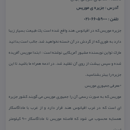
آدرس : جزیره ی موریس
تلفن : 66059000-021
جزیره موریس كه در اقیانوس هند واقع شده است یك طبیعت بسیار زیبا
دارد به طوری كه از گردش در آن خسته نخواهید شد. جالب است بدانید
مارك تواین نویسنده مشهور آمریكایی نوشته است : ابتدا موریس آفریده
شده و سپس بهشت از روی آن تقلید شد. در ادمه همراه ما باشید تا این
جزیره را بهتر بشناسید.
*معرفی جمهوری موریس
موریس كه به صورت رسمی آن را جمهوری موریس می گویند كشور جزیره
ای است كه در غرب اقیانوس هند قرار دارد و از غرب با ماداگاسكار
همسایه محسوب می شود كه فاصله موریس تا ماداگاسكار ۹۰۰ كیلومتر
است.