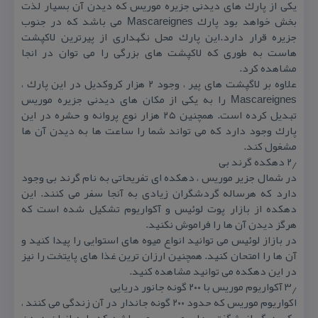
یكی از پارك های دیدنی جزیره موریس كه دیدن آن بسیار لذت
بخش خواهد بود پارك Mascareignes می باشد كه در جنوب
جزیره قرار دارد.این پارك محل نگهداری از پیرترین لاكپشت
هاست به طوری كه لاكپشت های بزرگی را می توان در انجا
مشاهده كرد.
علاوه بر لاگپشت های پیر ، وجود ۲ هزار كروكدیل در این پارك ،
Mascareignes را به یكی از مكان های دیدنی جزیره موریس
تبدیل كرده است. همچنین ۲۵ هزار نوع پروانه و حشره در این
پارك وجود دارد كه می تواند شما را ساعت ها به دیدن آن ها
مشغول كند.
۲٫ دهكده گرند بی
در شمال جزیر موریس ، دهكده ای تفریحاتی به نام گرند بی وجود
دارد كه هرساله گردشگران زیادی به آنجا سفر می كنند. این
دهكده از بازار پوت لوئیس و آكواریوم تشكیل شده است كه
هرگز دیدن آن ها را فراموش نكنید.
در بازاز لوئیس می توانید انواع میوه های استوایی را پیدا كنید و
آن ها را امتحان كنید. همچنین ارزان ترین غذا های پایتخت را نیز
در این دهكده می توانید مشاهده كنید.
۳٫ آكواریوم موریس با ۲۰۰ گونه جانور دریایی
اكواریوم موریس كه حدود ۲۰۰ گونه جاندار در آن زندگی می كنند ،