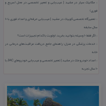
مكانیك سیار در مشهد | عیب‌یابی و تعمیر تخصصی در محل (سریع و
::
فوری)
تعمیرگاه تخصصی كوییك در مشهد | عیب‌یابی حرفه‌ای و امداد فوری با ۱۰
::
سال سابقه
اگر فقط 10 وسیله بتوانید بخرید، اولویت با كدام تجهیزات است؟
::
خدمات پزشكی در منزل؛ راهنمای جامع دریافت مراقبت‌های درمانی در
::
خانه
امداد خودرو جك در مشهد | تعمیر تخصصی و عیب‌یابی خودروهای JAC با
::
۱۰ سال تجربه