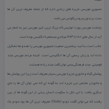
جمهوری موریس جزیره های زیادی دارد كه از جمله معروف ترین آن ها
سنت برندون و رودریگوئس می باشد.
پایتخت موریس پورت لوئیس كه بزرگ ترین شهر موریس نیز به شمار می
آید از سال های ۱۸۱۰ تا ۱۹۶۳ میلادی مستعمره انگلیس بوده است.
جالب است بدانید بیشترین جمعیت جمهوری موریس را هندو ها تشكیل
داده اند و زبان رسمی آن ها انگلیسی است. البته مردم موریس چند
قومیتی ، چند فرهنگی و می توان گفت چند زبانه هستند.
پوشش گیاه و جانوری جزیره موریس بسیار معروف است زیرا این پوشش ها
و جانوران مختص این جزیره اند به گونه ای كه نمی توان آن ها را جای
دیگری یافت. با این حال با سكونت انسان برخی از این گونه ها از بین
رفتند كه می توان گفت دودو (ِDodo) معروف ترین آن ها بود.دودو یك