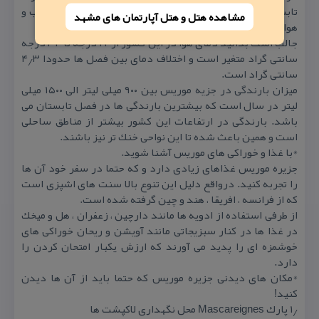
تابستان های گرم و شرجی و زمستان های سرد و خشك از آب و
مشاهده هتل و هتل‌ آپارتمان های مشهد
هوای این جزیره می باشند.
جالب است بدانید دمای هوا در این كشور از ۲۲ درجه تا ۳۴ درجه
سانتی گراد متغیر است و اختلاف دمای بین فصل ها حدودا ۴٫۳
سانتی گراد است.
میزان بارندگی در جزیه موریس بین ۹۰۰ میلی لیتر الی ۱۵۰۰ میلی
لیتر در سال است كه بیشترین بارندگی ها در فصل تابستان می
باشد. بارندگی در ارتفاعات این كشور بیشتر از مناطق ساحلی
است و همین باعث شده تا این نواحی خنك تر نیز باشند.
*با غذا و خوراكی های موریس آشنا شوید.
جزیره موریس غذاهای زیادی دارد و كه حتما در سفر خود آن ها
را تجربه كنید. درواقع دلیل این تنوع بالا سنت های اشپزی است
كه از فرانسه ، افریقا ، هند و چین گرفته شده است.
از طرفی استفاده از ادویه ها مانند دارچین ، زعفران ، هل و میخك
در غذا ها در كنار سبزیجاتی مانند آویشن و ریحان خوراكی های
خوشمزه ای را پدید می آورند كه ارزش یكبار امتحان كردن را
دارد.
*مكان های دیدنی جزیره موریس كه حتما باید از آن ها دیدن
كنید!
۱٫ پارك Mascareignes محل نگهداری لاكپشت ها