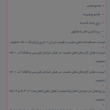
مانتو حجاب
مانتو پوشیده
برج خنک کننده
برداشتن خال با محلول
لیست مسافرخانه های مشهد با قیمت ارزان + داری پارکینگ + 50% تخفیف
لیست هتل آپارتمان های مشهد در هتل خیابان طبرسی و فلکه آب + 50%
تخفیف
لیست هتل آپارتمان های مشهد در هتل خیابان طبرسی و فلکه آب + 50%
تخفیف
رزرو هتل در خیابان امام رضا مشهد | هتل‌ های امام رضا 1، 2، 3، 5 و 8+50%
تخفیف
بهترین هتل مشهد با صبحانه، ناهار و شام | رزرو هتل مشهد با غذا نزدیک