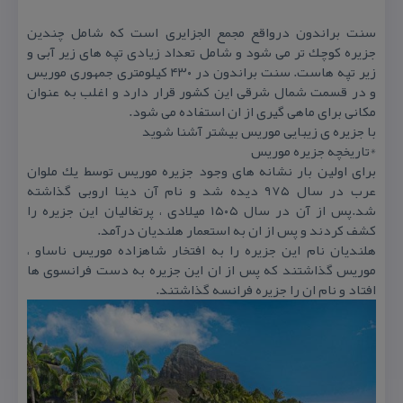
سنت براندون درواقع مجمع الجزایری است كه شامل چندین
جزیره كوچك تر می شود و شامل تعداد زیادی تپه های زیر آبی و
زیر تپه هاست. سنت براندون در ۴۳۰ كیلومتری جمهوری موریس
و در قسمت شمال شرقی این كشور قرار دارد و اغلب به عنوان
مكانی برای ماهی گیری از ان استفاده می شود.
با جزیره ی زیبایی موریس بیشتر آشنا شوید
*تاریخچه جزیره موریس
برای اولین بار نشانه های وجود جزیره موریس توسط یك ملوان
عرب در سال ۹۷۵ دیده شد و نام آن دینا اروبی گذاشته
شد.پس از آن در سال ۱۵۰۵ میلادی ، پرتغالیان این جزیره را
كشف كردند و پس از ان به استعمار هلندیان درآمد.
هلندیان نام این جزیره را به افتخار شاهزاده موریس ناساو ،
موریس گذاشتند كه پس از ان این جزیره به دست فرانسوی ها
افتاد و نام ان را جزیره فرانسه گذاشتند.