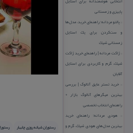
انتخابی هوشمندانه برای استایل
پاییزی و زمستانی
پالتو مردانه؛ راهنمای خرید، مدل‌ها
::
و ست‌كردن برای یك استایل
زمستانی شیك
ژاكت مردانه | راهنمای خرید ژاكت
::
شیك، گرم و كاربردی برای استایل
آقایان
خرید تستر عایق آنالوگ | بررسی
::
بهترین میگرهای آنالوگ بازار +
راهنمای انتخاب تخصصی
هودی مردانه؛ راهنمای خرید
::
بهترین مدل‌های هودی شیك، گرم و
رستوران شبانه روزی چابهار
رستوران