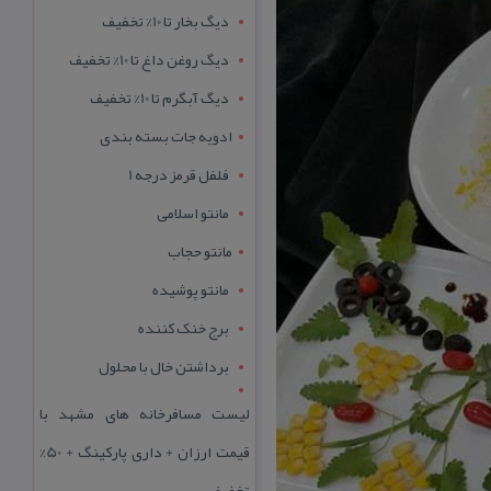
دیگ بخار تا 10% تخفیف
دیگ روغن داغ تا 10% تخفیف
دیگ آبگرم تا 10% تخفیف
ادویه جات بسته بندی
فلفل قرمز درجه 1
مانتو اسلامی
مانتو حجاب
مانتو پوشیده
برج خنک کننده
برداشتن خال با محلول
لیست مسافرخانه های مشهد با
قیمت ارزان + داری پارکینگ + 50%
تخفیف