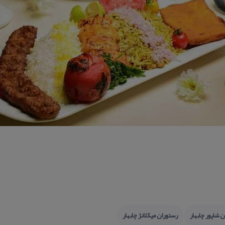
 شاپور چابهار
رستوران میكلانژ چابهار