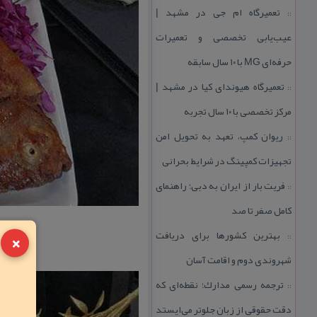
تعمیرگاه ام جی در مشهد |
::
عیب‌یابی تخصصی و تعمیرات
حرفه‌ای MG با ۱۰ سال سابقه
تعمیرگاه هیوندای كیا در مشهد |
::
مركز تخصصی با ۱۰ سال تجربه
ریوان كمپ، تعهد به تحویل امن
::
تجهیزات كمپینگ در شرایط بحرانی
فریت بار از ایران به دبی؛ راهنمای
::
كامل صفر تا صد
×
بهترین كشورها برای دریافت
::
شهروندی دوم و اقامت آسان
ترجمه رسمی مدارك؛ نقطه‌ای كه
::
دقت حقوقی از زبان جلوتر می‌ایستد