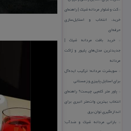
كت و شلوار مردانه شیك | راهنمای
::
خرید، انتخاب و استایل‌سازی
حرفه‌ای
خرید بافت مردانه شیك |
::
جدیدترین مدل‌های پلیور و ژاكت
مردانه
سویشرت مردانه؛ تركیب ایده‌آل
::
برای استایل پاییزی و زمستانی
پاور متر كلمپی چیست؟ راهنمای
::
انتخاب بهترین وات‌متر انبری برای
اندازه‌گیری توان برق
بارانی مردانه شیك و ضدآب؛
::