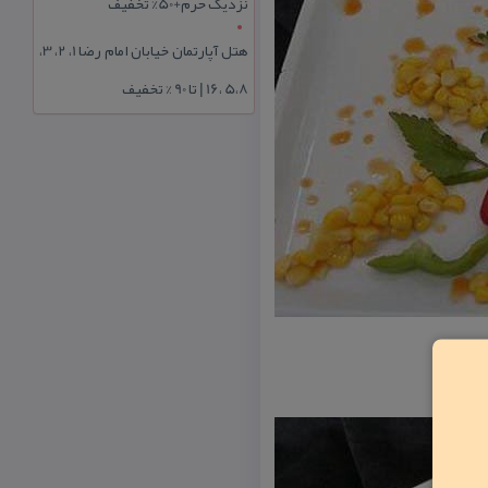
نزدیک حرم+50% تخفیف
هتل آپارتمان خیابان امام رضا 1، 2، 3،
5،8 ،16 | تا 90 % تخفیف