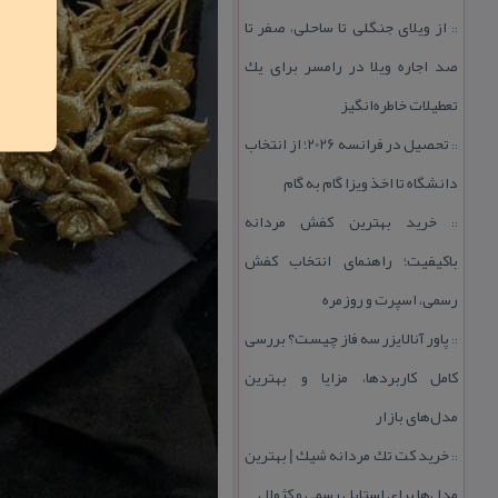
از ویلای جنگلی تا ساحلی، صفر تا
::
صد اجاره ویلا در رامسر برای یك
تعطیلات خاطره‌انگیز
تحصیل در فرانسه 2026؛ از انتخاب
::
دانشگاه تا اخذ ویزا گام به گام
خرید بهترین كفش مردانه
::
باكیفیت؛ راهنمای انتخاب كفش
رسمی، اسپرت و روزمره
پاور آنالایزر سه فاز چیست؟ بررسی
::
كامل كاربردها، مزایا و بهترین
مدل‌های بازار
خرید كت تك مردانه شیك | بهترین
::
مدل‌ها برای استایل رسمی و كژوال