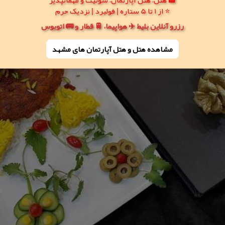
⭐ از 1 تا 5 ستاره | فولبرد | نزدیک حرم
رزرو آنلاین بلیط ✈️ هواپیما، 🚆 قطار و 🚌 اتوبوس
مشاهده هتل و هتل‌ آپارتمان های مشهد