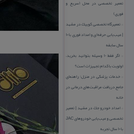
تعمیر تخصصی در محل (سریع و
فوری)
تعمیرگاه تخصصی كوییك در مشهد
::
| عیب‌یابی حرفه‌ای و امداد فوری با ۱۰
سال سابقه
اگر فقط 10 وسیله بتوانید بخرید،
::
اولویت با كدام تجهیزات است؟
خدمات پزشكی در منزل؛ راهنمای
::
جامع دریافت مراقبت‌های درمانی در
خانه
امداد خودرو جك در مشهد | تعمیر
::
تخصصی و عیب‌یابی خودروهای JAC
با ۱۰ سال تجربه