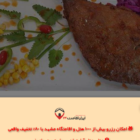
🎁 امکان رزرو بیش از 1000 هتل و اقامتگاه مشهد با 80% تخفیف واقعی
🏨 هتل، هتل آپارتمان، سوئیت و مهمانپذیر