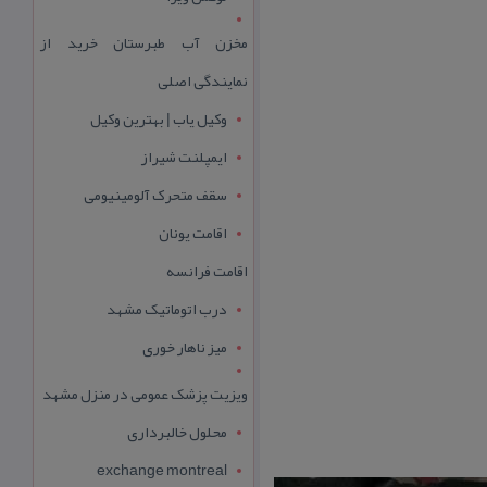
مخزن آب طبرستان خرید از
نمایندگی اصلی
وکیل یاب | بهترین وکیل
ایمپلنت شیراز
سقف متحرک آلومینیومی
اقامت یونان
اقامت فرانسه
درب اتوماتیک مشهد
میز ناهار خوری
ویزیت پزشک عمومی در منزل مشهد
محلول خالبرداری
exchange montreal