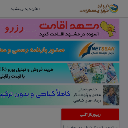
اماکن دیدنی مشهد
ریپورتاژ آگهی
تعمیر تویوتا كرولا در مشهد |
::