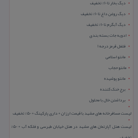
دیگ بخار تا 10% تخفیف
دیگ روغن داغ تا 10% تخفیف
دیگ آبگرم تا 10% تخفیف
ادویه جات بسته بندی
فلفل قرمز درجه 1
مانتو اسلامی
مانتو حجاب
مانتو پوشیده
برج خنک کننده
برداشتن خال با محلول
لیست مسافرخانه های مشهد با قیمت ارزان + داری پارکینگ + 50% تخفیف
لیست هتل آپارتمان های مشهد در هتل خیابان طبرسی و فلکه آب + 50%
تخفیف