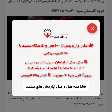
زیبادشت بالا، به سمت شهرك لاله، نرسیده به میدان لاله، نبش
كوچه گلستان سوم-02144754883
×
🎁 امکان رزرو بیش از 1000 هتل و اقامتگاه مشهد با
80% تخفیف واقعی
🏨 هتل، هتل آپارتمان، سوئیت و مهمانپذیر
⭐ از 1 تا 5 ستاره | فولبرد | نزدیک حرم
رزرو آنلاین بلیط ✈️ هواپیما، 🚆 قطار و 🚌 اتوبوس
مشاهده هتل و هتل‌ آپارتمان های مشهد
ایران، استان تهران، تهران، دهكده المپیك، چهارراه زیبادشت بالا،
به سمت شهرك لاله، نرسیده به میدان لاله، نبش كوچه گلستان
سوم-02144754883