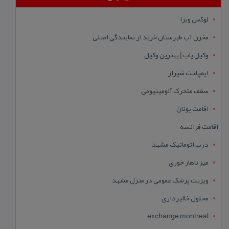
لوکس ویزا
مخزن آب طبرستان خرید از نمایندگی اصلی
وکیل یاب | بهترین وکیل
ایمپلنت شیراز
سقف متحرک آلومینیومی
اقامت یونان
اقامت فرانسه
درب اتوماتیک مشهد
میز ناهار خوری
ویزیت پزشک عمومی در منزل مشهد
محلول خالبرداری
exchange montreal