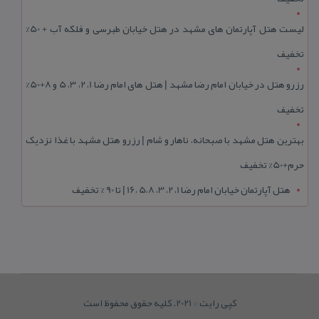
لیست هتل آپارتمان های مشهد در هتل خیابان طبرسی و فلکه آب + 50%
تخفیف
رزرو هتل در خیابان امام رضا مشهد | هتل‌ های امام رضا 1، 2، 3، 5 و 8+50%
تخفیف
بهترین هتل مشهد با صبحانه، ناهار و شام | رزرو هتل مشهد با غذا نزدیک
حرم+50% تخفیف
هتل آپارتمان خیابان امام رضا 1، 2، 3، 5،8 ،16 | تا 90 % تخفیف
کپی رایت © 2021. کلیه حقوق محفوظ است