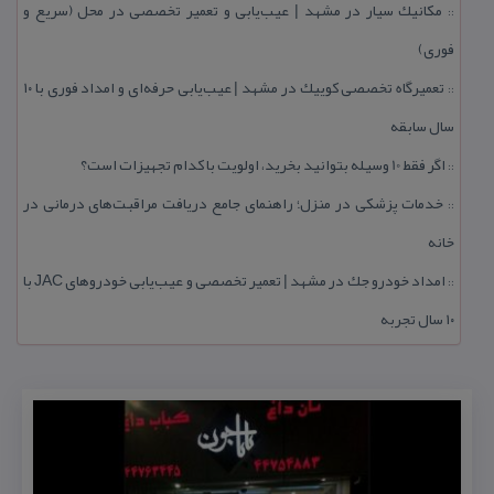
مكانیك سیار در مشهد | عیب‌یابی و تعمیر تخصصی در محل (سریع و
::
فوری)
تعمیرگاه تخصصی كوییك در مشهد | عیب‌یابی حرفه‌ای و امداد فوری با ۱۰
::
سال سابقه
اگر فقط 10 وسیله بتوانید بخرید، اولویت با كدام تجهیزات است؟
::
خدمات پزشكی در منزل؛ راهنمای جامع دریافت مراقبت‌های درمانی در
::
خانه
امداد خودرو جك در مشهد | تعمیر تخصصی و عیب‌یابی خودروهای JAC با
::
۱۰ سال تجربه