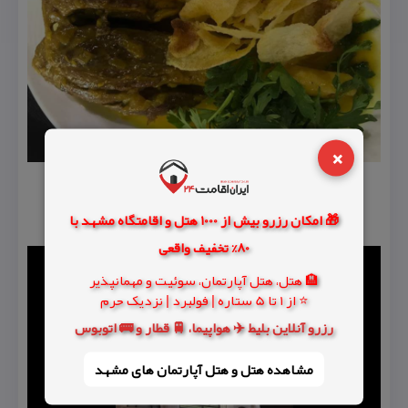
×
🎁 امکان رزرو بیش از 1000 هتل و اقامتگاه مشهد با
80% تخفیف واقعی
🏨 هتل، هتل آپارتمان، سوئیت و مهمانپذیر
⭐ از 1 تا 5 ستاره | فولبرد | نزدیک حرم
رزرو آنلاین بلیط ✈️ هواپیما، 🚆 قطار و 🚌 اتوبوس
مشاهده هتل و هتل‌ آپارتمان های مشهد