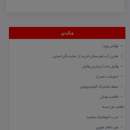
وبگردی
لوکس ویزا
مخزن آب طبرستان خرید از نمایندگی اصلی
وکیل یاب | بهترین وکیل
ایمپلنت شیراز
سقف متحرک آلومینیومی
اقامت یونان
اقامت فرانسه
درب اتوماتیک مشهد
میز ناهار خوری