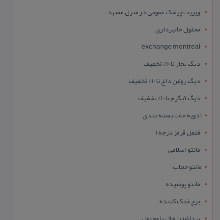
ویزیت پزشک عمومی در منزل مشهد
محلول خالبرداری
exchange montreal
دیگ بخار تا 10% تخفیف
دیگ روغن داغ تا 10% تخفیف
دیگ آبگرم تا 10% تخفیف
ادویه جات بسته بندی
فلفل قرمز درجه 1
مانتو اسلامی
مانتو حجاب
مانتو پوشیده
برج خنک کننده
برداشتن خال با محلول