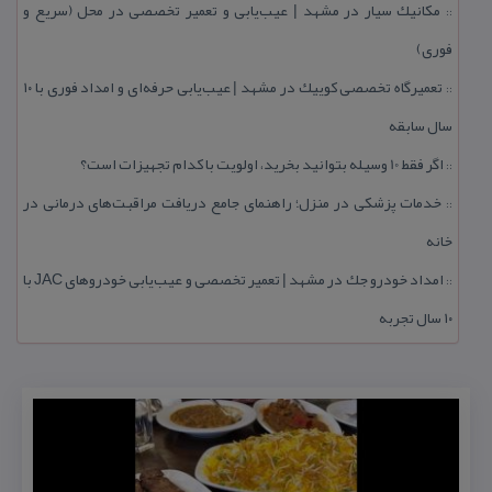
مكانیك سیار در مشهد | عیب‌یابی و تعمیر تخصصی در محل (سریع و
::
فوری)
تعمیرگاه تخصصی كوییك در مشهد | عیب‌یابی حرفه‌ای و امداد فوری با ۱۰
::
سال سابقه
اگر فقط 10 وسیله بتوانید بخرید، اولویت با كدام تجهیزات است؟
::
خدمات پزشكی در منزل؛ راهنمای جامع دریافت مراقبت‌های درمانی در
::
خانه
امداد خودرو جك در مشهد | تعمیر تخصصی و عیب‌یابی خودروهای JAC با
::
۱۰ سال تجربه