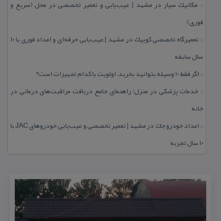
مكانیك سیار در مشهد | عیب‌یابی و تعمیر تخصصی در محل (سریع و
::
فوری)
تعمیرگاه تخصصی كوییك در مشهد | عیب‌یابی حرفه‌ای و امداد فوری با ۱۰
::
سال سابقه
اگر فقط 10 وسیله بتوانید بخرید، اولویت با كدام تجهیزات است؟
::
خدمات پزشكی در منزل؛ راهنمای جامع دریافت مراقبت‌های درمانی در
::
خانه
امداد خودرو جك در مشهد | تعمیر تخصصی و عیب‌یابی خودروهای JAC با
::
۱۰ سال تجربه