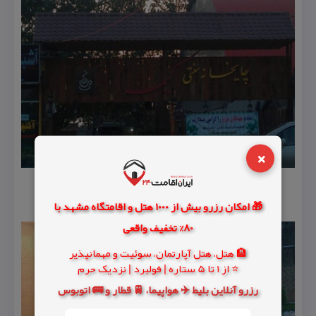
×
🎁 امکان رزرو بیش از 1000 هتل و اقامتگاه مشهد با
80% تخفیف واقعی
🏨 هتل، هتل آپارتمان، سوئیت و مهمانپذیر
⭐ از 1 تا 5 ستاره | فولبرد | نزدیک حرم
رزرو آنلاین بلیط ✈️ هواپیما، 🚆 قطار و 🚌 اتوبوس