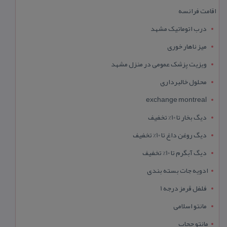
اقامت فرانسه
درب اتوماتیک مشهد
میز ناهار خوری
ویزیت پزشک عمومی در منزل مشهد
محلول خالبرداری
exchange montreal
دیگ بخار تا 10% تخفیف
دیگ روغن داغ تا 10% تخفیف
دیگ آبگرم تا 10% تخفیف
ادویه جات بسته بندی
فلفل قرمز درجه 1
مانتو اسلامی
مانتو حجاب