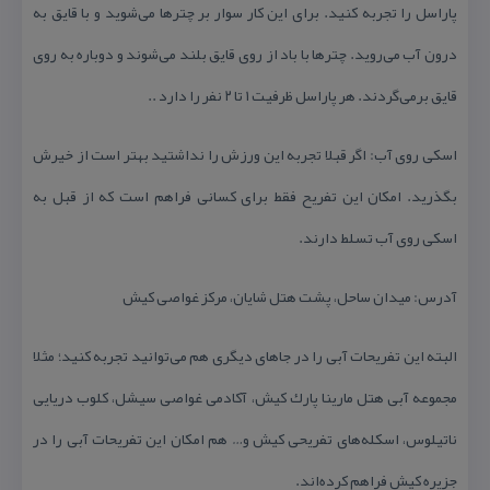
پاراسل را تجربه كنید. برای این كار سوار بر چترها می‌شوید و با قایق به
درون آب می‌روید. چترها با باد از روی قایق بلند می‌شوند و دوباره به روی
قایق برمی‌گردند. هر پاراسل ظرفیت ۱ تا ۲ نفر را دارد ..
اسكی روی آب: اگر قبلا تجربه این ورزش را نداشتید بهتر است از خیرش
بگذرید. امكان این تفریح فقط برای كسانی فراهم است كه از قبل به
اسكی روی آب تسلط دارند.
آدرس: میدان ساحل، پشت هتل شایان، مركز غواصی كیش
البته این تفریحات آبی را در جاهای دیگری هم می‌توانید تجربه كنید؛ مثلا
مجموعه آبی هتل مارینا پارك كیش، آكادمی غواصی سیشل، كلوب دریایی
ناتیلوس، اسكله‌های تفریحی كیش و… هم امكان این تفریحات آبی را در
جزیره كیش فراهم كرده‌اند.