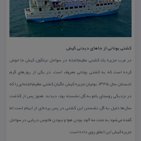
كشتی یونانی از جاهای دیدنی كیش
در غرب جزیره یك كشتی عظیم‌الجثه در سواحل نیلگون كیش جا خوش
كرده است كه به كشتی یونانی معروف است. در یكی از روزهای گرم
تابستان سال ۱۳۴۵، بومیان جزیره كیش ناگهان كشتی عظیم‌الجثه‌ای را كه
در نزدیكی روستای باغو به گل نشسته بود، دیدند. هنوز پس از گذشت
سال‌ها دلیل به گل نشستن این كشتی در پس پرده‌ای از ابهام است اما
گفته می‌شود به علت مه آلود بودن هوا و نبودن فانوس دریایی در سواحل
جزیره كیش این اتفاق روی‌ داده است.