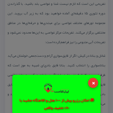
تفریحی این است كه لازم نیست شنا و غواصی بلد باشید، با گذراندن
دوره تئوری ۱۵ دقیقه‌ای آماده خواهید بود كه به زیر آب بروید. این
مجموعه تورهای مختلف غواصی برای مبتدی‌ها و حرفه‌ای‌ها در مناطق
مختلفی برگزار می‌كند. تفریحات مركز غواصی به این‌ها محدود نمی‌شود و
تفریحات آبی متنوعی را نیز فراهم كرده است:
شاتل و بنانا در كیش: اگر از قایق‌سواری آرام و دست‌جمعی خوشتان می‌آید
بناناسواری را انتخاب كنید. بنانا قایق بادی‌ای شبیه به موز است كه
ظرفیتی بین ۴ تا ۶ نفر دارد. اما اگر می‌خواهید كمی هیجان چاشنی
×
قایق‌سواری‌تان بكنید، شاتل را به شما پیشنهاد می‌كنیم. شاتل قایق
بادی‌ای است كه نسبت به بنانا ابعاد كوچكتر و سرعت بیشتری دارد و
🎁 امکان رزرو بیش از 1000 هتل و اقامتگاه مشهد با
می‌تواند روی آب جهش كند. هر شاتل می‌تواند ۲ تا ۳ نفر را حمل كند.
80% تخفیف واقعی