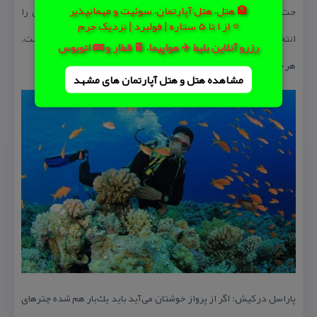
🏨 هتل، هتل آپارتمان، سوئیت و مهمانپذیر
جت‌اسكی در كیش: اگر سرتان برای هیجان درد می‌كند، جت‌اسكی را
⭐ از 1 تا 5 ستاره | فولبرد | نزدیک حرم
انتخاب كنید، جت‌اسكی از هیجان انگیزترین ورزش‌های آبی كیش است.
رزرو آنلاین بلیط ✈️ هواپیما، 🚆 قطار و 🚌 اتوبوس
هر جت اسكی ظرفیت ۱ تا ۲ نفر را دارد .
مشاهده هتل و هتل‌ آپارتمان های مشهد
پاراسل در كیش: اگر از پرواز خوشتان می‌آید باید یك‌بار هم شده چترهای