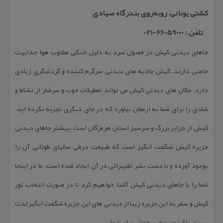
كشتی یونانی، روبه‌روی بندرگاه صیادی
تلفن : 66059000-021
جاهای دیدنی كیش در فصول سرد به دلیل خنكی مطلوب هوا جذابیت
خاصی دارند. كیش جاذبه های دیدنی سرگرم كننده و گردشگری زیادی
دارد. مكان های دیدنی كیش می تواند تعطیلات خوب و سرشار از نشاط و
شادی را برای شما به ارمغان بیاورد كه در جای دیگری تچربه نكرده اید.
كیش از جزایر بزرگ و سرسبز استان هرمزگان است .بیشتر جاهای دیدنی
جزیره كیش شگفت انگیز است كه طبیعت درطی سالهای طولانی آن را
بوجود آورده و با دست بشر تغییراتی در آن ایجاد شده ‌است. ما در اینجا
شما را با جاهای دیدنی كیش آشنا خواهیم كرد تا در صورت انتخاب تور
كیش و سفر به این جزیره زیبا از دیدنی های این جزیره شگفت انگیز لذت
ببرید، با آرزوی سفری خوش برای شما