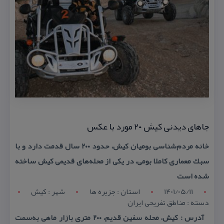
جاهای دیدنی كیش ۲۰ مورد با عكس
خانه مردم‌شناسی بومیان كیش، حدود ۲۰۰ سال قدمت دارد و با
سبك معماری كاملا بومی، در یكی از محله‌های قدیمی كیش ساخته
شده است
1401/05/11
استان : جزیره ها
شهر : كیش
دسته : مناطق تفریحی ایران
آدرس : كیش، محله سفین قدیم، ۲۰۰ متری بازار ماهی به‌سمت