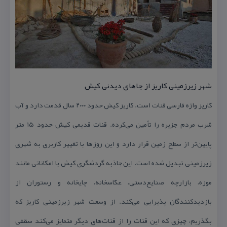
شهر زیرزمینی كاریز از جاهای دیدنی كیش
كاریز واژه فارسی قنات است. كاریز كیش حدود ۲۰۰۰ سال قدمت دارد و آب
شرب مردم جزیره را تأمین می‌كرده. قنات قدیمی كیش حدود ۱۵ متر
پایین‌تر از سطح زمین قرار دارد و این روزها با تغییر كاربری به شهری
زیرزمینی تبدیل شده است. این جاذبه گردشگری كیش با امكاناتی مانند
موزه، بازارچه صنایع‌دستی، عكاسخانه، چایخانه و رستوران از
بازدیدكنندگان پذیرایی می‌كند. از وسعت شهر زیرزمینی كاریز كه
بگذریم، چیزی كه این قنات را از قنات‌های دیگر متمایز می‌كند سقفی