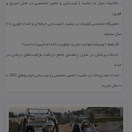
مكانیك سیار در مشهد | عیب‌یابی و تعمیر تخصصی در محل (سریع و
::
فوری)
تعمیرگاه تخصصی كوییك در مشهد | عیب‌یابی حرفه‌ای و امداد فوری با ۱۰
::
سال سابقه
اگر فقط 10 وسیله بتوانید بخرید، اولویت با كدام تجهیزات است؟
::
خدمات پزشكی در منزل؛ راهنمای جامع دریافت مراقبت‌های درمانی در
::
خانه
امداد خودرو جك در مشهد | تعمیر تخصصی و عیب‌یابی خودروهای JAC با
::
۱۰ سال تجربه