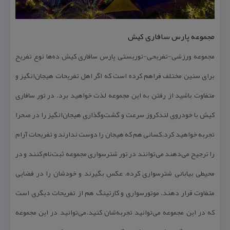
مجموعه پارس سافاری كیش
مجموعه ورزشی-تفریحی-توریستی پارس سافاری كیش ده‌ها نوع تفریح
برای سنین مختلف فراهم كرده است كه اگر اهل تفریحات هیجان‌انگیز و
متفاوت باشید از رفتن به این مجموعه لذت خواهید برد. در تور سافاری
كیش با خودروی لندكروز سرعت و گشت‌وگذاری هیجان‌انگیز را در صحرا
تجربه خواهید كرد.كسانی هم كه هیجان را دوست ندارند و تفریحات آرام
را ترجیح می‌دهند می‌توانند در تور شترسواری مجموعه ثبت‌نام كنند و در
محیطی بیابانی شترسواری كرده، عكس بگیرند و خودشان را در فضایی
متفاوت قرار دهند. موتورسواری و كارتینگ هم از تفریحات دیگری است
كه در این مجموعه می‌توانید تجربه‌شان كنید.می‌توانید در این مجموعه