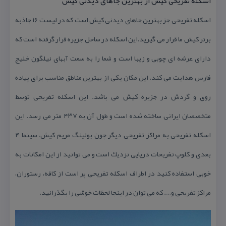
اسكله تفریحی كیش از بهترین جاهای دیدنی كیش
اسكله تفریحی جز بهترین جاهای دیدنی كیش است كه در لیست ۱۶ جاذبه
برتر كیش ما قرار می گیرید،این اسكله در ساحل جزیره قرار گرفته است كه
دارای عرشه ای چوبی و زیبا است و شما را به سمت آبهای نیلگون خلیج
فارس هدایت می كند. این مكان یكی از بهترین مناطق مناسب برای پیاده
روی و گردش در جزیره كیش می باشد. این اسكله تفریحی توسط
متخصصان ایرانی ساخته شده است و طول آن به ۴۳۷ متر می رسد. این
اسكله تفریحی به مراكز تفریحی دیگر چون بولینگ مریم كیش، سینما ۴
بعدی و كلوپ تفریحات دریایی نزدیك است و می توانید از این امكانات به
خوبی استفاده كنید در اطراف اسكله تفریحی پر است از كافه، رستوران،
مراكز تفریحی و…. كه می توان در اینجا لحظات خوشی را بگذرانید.