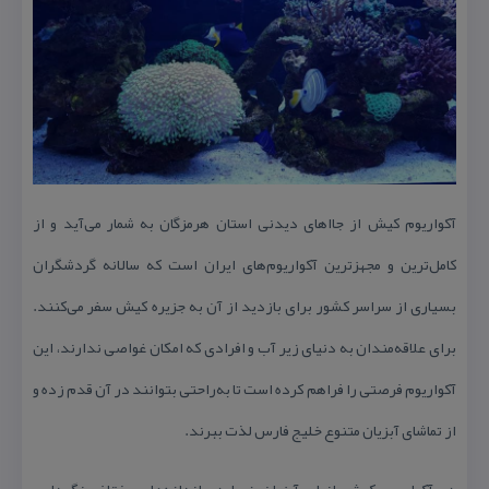
آكواریوم كیش از جااهای دیدنی استان هرمزگان به شمار می‌آید و از
كامل‌ترین و مجهزترین آكواریوم‌های ایران است كه سالانه گردشگران
بسیاری از سراسر كشور برای بازدید از آن به جزیره كیش سفر می‌كنند.
برای علاقه‌مندان به دنیای زیر آب و افرادی كه امكان غواصی ندارند، این
آكواریوم فرصتی را فراهم كرده است تا به‌راحتی بتوانند در آن قدم زده و
از تماشای آبزیان متنوع خلیج فارس لذت ببرند.
در آكواریوم كیش انواع آبزیان زیبا در اندازه‌های مختلف نگهداری