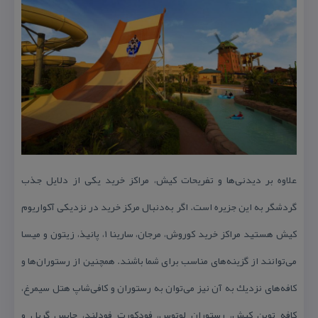
علاوه بر دیدنی‌ها و تفریحات كیش، مراكز خرید یكی از دلایل جذب
گردشگر به این جزیره است. اگر به‌دنبال مركز خرید در نزدیكی آكواریوم
كیش هستید مراكز خرید كوروش، مرجان، سارینا ۱، پانیذ، زیتون و میسا
می‌توانند از گزینه‌های مناسب برای شما باشند. همچنین از رستوران‌ها و
كافه‌های نزدیك به آن نیز می‌توان به رستوران و كافی‌شاپ هتل سیمرغ،
كافه توین كیش، رستوران لوتوس، فودكورت فودلند، چاپس گریل و