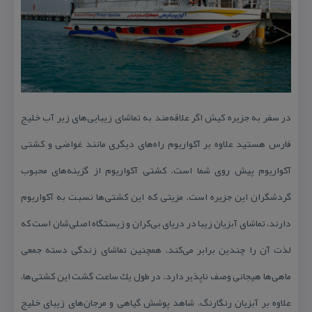
در سفر به جزیره كیش اگر علاقه‌مند به تماشای زیبایی‌های زیر آب خلیج
فارس هستید علاوه بر آكواریوم راه‌های دیگری مانند غواضی و كشتی
آكواریوم پیش روی شما است. كشتی آكواریوم از گزینه‌های محبوب
گردشگران این جزیره است. مزیتی كه این كشتی‌ها نسبت به آكواریوم
دارند، تماشای آبزیان زیبا در دریای بی‌كران و زیستگاه اصلی‌شان است كه
لذت آن را چندین برابر می‌كند. همچنین تماشای زندگی دسته‌ جمعی
ماهی‌ها هیجانی وصف ناپذیر دارد. در طول یك ساعت گشت این كشتی‌ها،
علاوه بر آبزیان رنگارنگ، شاهد پوشش گیاهی و مرجان‌های زیبای خلیج