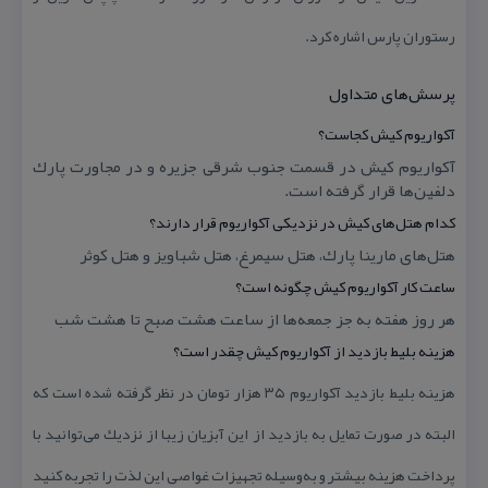
رستوران پارس اشاره كرد.
پرسش‌های متداول
آكواریوم كیش كجاست؟
آكواریوم كیش در قسمت جنوب شرقی جزیره و در مجاورت پارك
دلفین‌ها قرار گرفته است.
كدام هتل‌های كیش در نزدیكی آكواریوم قرار دارند؟
هتل‌های مارینا پارك، هتل سیمرغ، هتل شباویز و هتل كوثر
ساعت كار آكواریوم كیش چگونه است؟
هر روز هفته به‌ جز جمعه‌ها از ساعت هشت صبح تا هشت شب
هزینه بلیط بازدید از آكواریوم كیش چقدر است؟
هزینه بلیط بازدید آكواریوم ۳۵ هزار تومان در نظر گرفته شده است كه
البته در صورت تمایل به بازدید از این آبزیان زیبا از نزدیك می‌توانید با
پرداخت هزینه بیشتر و به‌وسیله تجهیزات غواصی این لذت را تجربه كنید