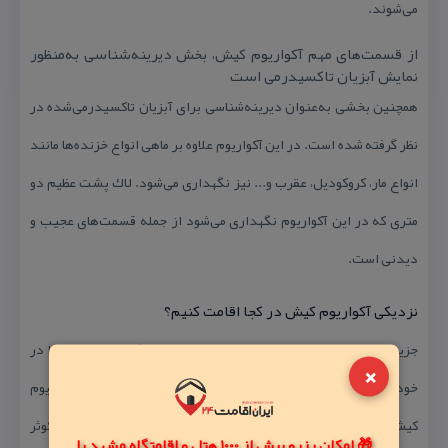
می‌شوند.
از قسمت‌های مهم آكواریوم كیش، بخش دیرینه‌شناسی به‌منظور
نمایش آبزیان تاكسیدرمی است
همچنین بخشی به‌عنوان دیرینه‌شناسی برای آبزیان تاكسیدرمی‌شده در
نظر گرفته شده است. در این آكواریوم علاوه بر ماهی انواع خزنده‌ها مانند
انواع مار، كروكودیل، عقرب و... نیز نگهداری می‌شود. لاك پشت عظیم دو
متری كه در این آكواریوم نگهداری می‌شود از جمله قسمت‌های عجیب و
دیدنی است.
نزدیكی آكواریوم كیش در كجا اقامت كنیم؟
جزیره كیش به‌دلیل توریستی بودن، هتل‌ها و اقامتگاه‌های متنوعی را در
×
خود جای داده است. اگر علاقه به نزدیكی محل اقامت خود به آكواریوم
كیش دارید، هتل‌های مارینا پارك، هتل سیمرغ، هتل شباویز و هتل كوثر
🎁 امکان رزرو بیش از 1000 هتل و اقامتگاه مشهد با