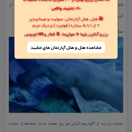
فاصله‌های كوتاه‌تری به نسبت سایر هتل‌ها تا آكواریوم دارند و از
80% تخفیف واقعی
گزینه‌های مناسبی به شمار می‌آیند.
🏨 هتل، هتل آپارتمان، سوئیت و مهمانپذیر
⭐ از 1 تا 5 ستاره | فولبرد | نزدیک حرم
ساعت بازدید و هزینه بلیط آكواریوم كیش
رزرو آنلاین بلیط ✈️ هواپیما، 🚆 قطار و 🚌 اتوبوس
مشاهده هتل و هتل‌ آپارتمان های مشهد
ساعات بازدید از آكواریوم كیش هر روز هفته به‌ جز جمعه‌ها از ساعت