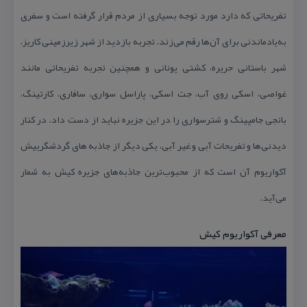
تفریحاتی كه دارد مورد توجه بسیاری از مردم قرار گرفته است و سفری
به‌یادماندنی برای آن‌ها رقم می‌زند. تجربه بازدید از شهر زیرزمینی كاریز،
شهر باستانی حریره، كشتی یونانی و همچنین تجربه تفریحاتی مانند
غواصی، اسكی روی آب، جت اسكی، پاراسل سواری، سافاری، كارتینگ،
بانجی جامپینگ و شترسواری را در این جزیره نباید از دست داد. در كنار
دیدنی‌ها و تفریحات آبی و غیر آبی، یكی دیگر از جاذبه های گردشگرییش
آكواریوم آن است كه از محبوب‌ترین جاذبه‌های جزیره كیش به شمار
می‌آید.
معرفی آكواریوم كیش