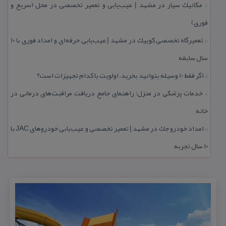
مكانیك سیار در مشهد | عیب‌یابی و تعمیر تخصصی در محل (سریع و
::
فوری)
تعمیرگاه تخصصی كوییك در مشهد | عیب‌یابی حرفه‌ای و امداد فوری با ۱۰
::
سال سابقه
اگر فقط 10 وسیله بتوانید بخرید، اولویت با كدام تجهیزات است؟
::
خدمات پزشكی در منزل؛ راهنمای جامع دریافت مراقبت‌های درمانی در
::
خانه
امداد خودرو جك در مشهد | تعمیر تخصصی و عیب‌یابی خودروهای JAC با
::
۱۰ سال تجربه