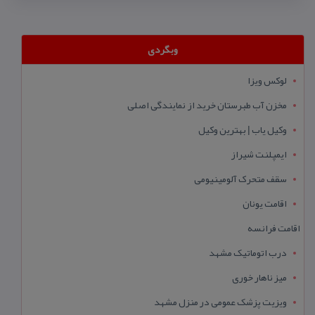
وبگردی
لوکس ویزا
مخزن آب طبرستان خرید از نمایندگی اصلی
وکیل یاب | بهترین وکیل
ایمپلنت شیراز
سقف متحرک آلومینیومی
اقامت یونان
اقامت فرانسه
درب اتوماتیک مشهد
میز ناهار خوری
ویزیت پزشک عمومی در منزل مشهد