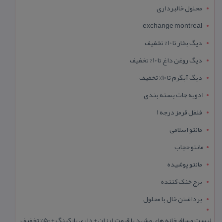
محلول خالبرداری
exchange montreal
دیگ بخار تا 10% تخفیف
دیگ روغن داغ تا 10% تخفیف
دیگ آبگرم تا 10% تخفیف
ادویه جات بسته بندی
فلفل قرمز درجه 1
مانتو اسلامی
مانتو حجاب
مانتو پوشیده
برج خنک کننده
برداشتن خال با محلول
لیست مسافرخانه های مشهد با قیمت ارزان + داری پارکینگ + 50% تخفیف