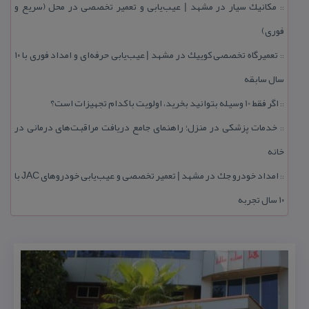
مكانیك سیار در مشهد | عیب‌یابی و تعمیر تخصصی در محل (سریع و
::
فوری)
تعمیرگاه تخصصی كوییك در مشهد | عیب‌یابی حرفه‌ای و امداد فوری با ۱۰
::
سال سابقه
اگر فقط 10 وسیله بتوانید بخرید، اولویت با كدام تجهیزات است؟
::
خدمات پزشكی در منزل؛ راهنمای جامع دریافت مراقبت‌های درمانی در
::
خانه
امداد خودرو جك در مشهد | تعمیر تخصصی و عیب‌یابی خودروهای JAC با
::
۱۰ سال تجربه