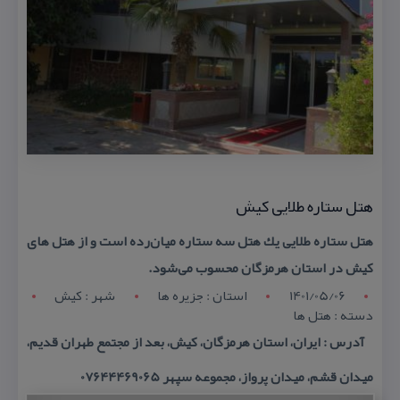
هتل ستاره طلایی كیش
هتل ستاره طلایی یك هتل سه ستاره میان‌رد‌ه است و از هتل های
كیش در استان هرمزگان محسوب می‌شود.
1401/05/06
استان : جزیره ها
شهر : كیش
دسته : هتل ها
آدرس : ایران، استان هرمزگان، كیش، بعد از مجتمع طهران قدیم،
میدان قشم، میدان پرواز، مجموعه سپهر 07644469065