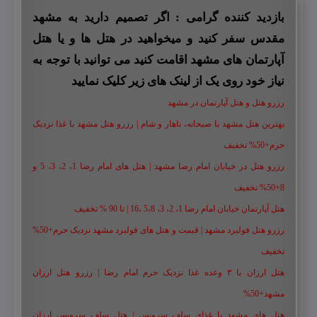
بازدید کننده گرامی : اگر تصمیم دارید به مشهد
مقدس سفر کنید و میخواهید در هتل ها و یا هتل
آپارتمان های مشهد اقامت کنید می توانید با توجه به
نیاز خود روی یک از لینک های زیر کلیک نمایید
رزرو هتل و هتل آپارتمان در مشهد
بهترین هتل مشهد با صبحانه، ناهار و شام | رزرو هتل مشهد با غذا نزدیک
حرم+50% تخفیف
رزرو هتل در خیابان امام رضا مشهد | هتل‌ های امام رضا 1، 2، 3، 5 و
8+50% تخفیف
هتل آپارتمان خیابان امام رضا 1، 2، 3، 5،8 ،16 | تا 90 % تخفیف
رزرو هتل فولبرد مشهد | قیمت و هتل های فولبرد مشهد نزدیک حرم+50%
تخفیف
هتل ارزان با ۳ وعده غذا نزدیک حرم امام رضا | رزرو هتل ارزان
مشهد+50%
هتل های مشهد با غذای سلف سرویس | هتل سلف سرویس ارزان