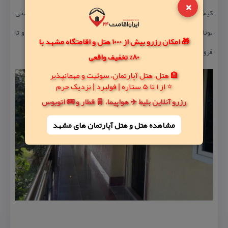
×
كیش ۹ دقیقه با ماشین، تا پلاژ ساحلی بانوان ۱۳ دقیقه با ماشین، تا كشتی
یونانی ۱۶ دقیقه با ماشین، تا پارك ساحلی مرجان ۱۰ دقیقه با ماشین و تا
🎁 امکان رزرو بیش از 1000 هتل و اقامتگاه مشهد با
فرودگاه كیش ۱۱ دقیقه با ماشین است.
80% تخفیف واقعی
🏨 هتل، هتل آپارتمان، سوئیت و مهمانپذیر
⭐ از 1 تا 5 ستاره | فولبرد | نزدیک حرم
رزرو آنلاین بلیط ✈️ هواپیما، 🚆 قطار و 🚌 اتوبوس
مشاهده هتل و هتل‌ آپارتمان های مشهد