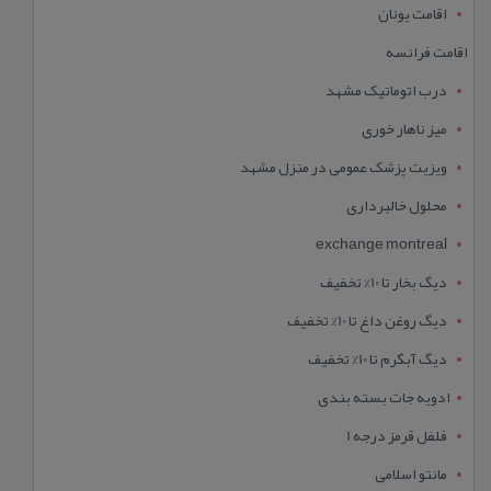
اقامت یونان
اقامت فرانسه
درب اتوماتیک مشهد
میز ناهار خوری
ویزیت پزشک عمومی در منزل مشهد
محلول خالبرداری
exchange montreal
دیگ بخار تا 10% تخفیف
دیگ روغن داغ تا 10% تخفیف
دیگ آبگرم تا 10% تخفیف
ادویه جات بسته بندی
فلفل قرمز درجه 1
مانتو اسلامی