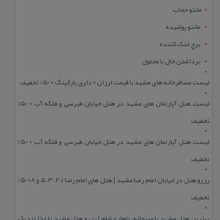
مانتو حجاب
مانتو پوشیده
برج خنک کننده
برداشتن خال با محلول
لیست مسافرخانه های مشهد با قیمت ارزان + داری پارکینگ + 50% تخفیف
لیست هتل آپارتمان های مشهد در هتل خیابان طبرسی و فلکه آب + 50%
تخفیف
لیست هتل آپارتمان های مشهد در هتل خیابان طبرسی و فلکه آب + 50%
تخفیف
رزرو هتل در خیابان امام رضا مشهد | هتل‌ های امام رضا 1، 2، 3، 5 و 8+50%
تخفیف
بهترین هتل مشهد با صبحانه، ناهار و شام | رزرو هتل مشهد با غذا نزدیک