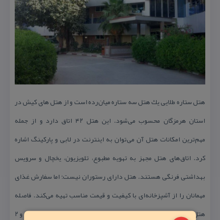
هتل ستاره طلایی یك هتل سه ستاره میان‌رد‌ه است و از هتل های كیش در
استان هرمزگان محسوب می‌شود. این هتل ۴۲ اتاق دارد و از جمله
مهم‌ترین امكانات هتل آن می‌توان به اینترنت در لابی و پاركینگ اشاره
كرد. اتاق‌های هتل مجهز به تهویه مطبوع، تلویزیون، یخچال و سرویس
بهداشتی فرنگی هستند.
هتل دارای رستوران نیست؛ اما سفارش غذای
مهمانان را از آشپزخانه‌ای با كیفیت و قیمت مناسب تهیه می‌كند.
فاصله
هتل تا مركز خرید مروارید ۹ دقیقه با ماشین، تا مراكز خرید پردیس ۱ و ۲