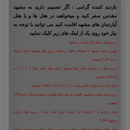
بازدید کننده گرامی : اگر تصمیم دارید به مشهد
مقدس سفر کنید و میخواهید در هتل ها و یا هتل
آپارتمان های مشهد اقامت کنید می توانید با توجه به
نیاز خود روی یک از لینک های زیر کلیک نمایید
رزرو هتل و هتل آپارتمان در مشهد
بهترین هتل مشهد با صبحانه، ناهار و شام | رزرو هتل مشهد با غذا نزدیک
حرم+50% تخفیف
رزرو هتل در خیابان امام رضا مشهد | هتل‌ های امام رضا 1، 2، 3، 5 و
8+50% تخفیف
هتل آپارتمان خیابان امام رضا 1، 2، 3، 5،8 ،16 | تا 90 % تخفیف
رزرو هتل فولبرد مشهد | قیمت و هتل های فولبرد مشهد نزدیک حرم+50%
تخفیف
هتل ارزان با ۳ وعده غذا نزدیک حرم امام رضا | رزرو هتل ارزان
مشهد+50%
هتل های مشهد با غذای سلف سرویس | هتل سلف سرویس ارزان