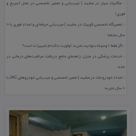
مكانیك سیار در مشهد | عیب‌یابی و تعمیر تخصصی در محل (سریع و
::
فوری)
تعمیرگاه تخصصی كوییك در مشهد | عیب‌یابی حرفه‌ای و امداد فوری با ۱۰
::
سال سابقه
اگر فقط 10 وسیله بتوانید بخرید، اولویت با كدام تجهیزات است؟
::
خدمات پزشكی در منزل؛ راهنمای جامع دریافت مراقبت‌های درمانی در
::
خانه
امداد خودرو جك در مشهد | تعمیر تخصصی و عیب‌یابی خودروهای JAC با
::
۱۰ سال تجربه