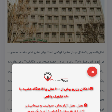
هتل الغدیر یك هتل چهار ستاره لوكس است و از هتل های مشهد محسوب
می‌شود. این هتل ۲۸۹ اتاق دارد و از جمله مهم‌ترین امكانات آن می‌توان به
×
اینترنت، رستوران، كافی شاپ، پاركینگ، سالن ورزشی، سونا و جكوزی،
پذیرش ۲۴ ساعته، سرویس اتاق و
خدمات CIP اشاره كرد. اتاق‌های هتل به
🎁 امکان رزرو بیش از 1000 هتل و اقامتگاه مشهد با
یخچال، تلویزیون، تهویه مطبوع، چای‌ساز، مینی‌بار، صندوق امانات و حمام
80% تخفیف واقعی
مجهز شده‌اند. هتل از حرم امام رضا علیه السلام ۳ دقیقه با ماشین، از
🏨 هتل، هتل آپارتمان، سوئیت و مهمانپذیر
فرودگاه مشهد ۲۲ دقیقه با ماشین، از پایانه مسافربری مشهد ۱۹ دقیقه با
⭐ از 1 تا 5 ستاره | فولبرد | نزدیک حرم