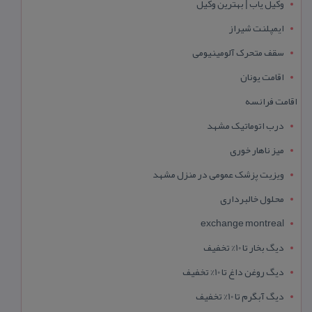
وکیل یاب | بهترین وکیل
ایمپلنت شیراز
سقف متحرک آلومینیومی
اقامت یونان
اقامت فرانسه
درب اتوماتیک مشهد
میز ناهار خوری
ویزیت پزشک عمومی در منزل مشهد
محلول خالبرداری
exchange montreal
دیگ بخار تا 10% تخفیف
دیگ روغن داغ تا 10% تخفیف
دیگ آبگرم تا 10% تخفیف