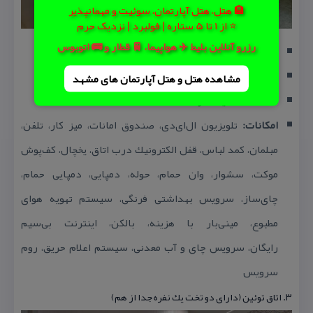
🏨 هتل، هتل آپارتمان، سوئیت و مهمانپذیر
⭐ از 1 تا 5 ستاره | فولبرد | نزدیک حرم
رزرو آنلاین بلیط ✈️ هواپیما، 🚆 قطار و 🚌 اتوبوس
متراژ:
۴۰ متر مربع
سایز تخت:
۱۹۰ سانتی‌متر
مشاهده هتل و هتل‌ آپارتمان های مشهد
تخت اضافه:
یك نفر
امكانات:
تلویزیون ال‌ای‌دی، صندوق امانات، میز كار، تلفن،
مبلمان، كمد لباس، قفل الكترونیك درب اتاق، یخچال، كف‌پوش
موكت، سشوار، وان حمام، حوله، دمپایی، دمپایی حمام،
چای‌ساز، سرویس بهداشتی فرنگی، سیستم تهویه هوای
مطبوع، مینی‌بار با هزینه، بالكن، اینترنت بی‌سیم
رایگان،
سرویس چای و آب معدنی، سیستم اعلام حریق، روم
سرویس
۳. اتاق توئین (دارای دو تخت یك نفره جدا از هم)