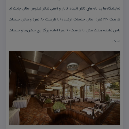
نمایشگاه‌ها به نام‌های تالار آئینه، تالار و آمفی تئاتر نیلوفر، سالن چابك (با
ظرفیت ۲۲۰ نفر)، سالن جلسات اركیده (با ظرفیت ۸۰ نفر) و سالن جلسات
یاس (طبقه هفت هتل با ظرفیت ۶۰ نفر) آماده برگزاری جشن‌ها و جلسات
است.