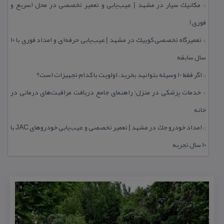
مكانیك سیار در مشهد | عیب‌یابی و تعمیر تخصصی در محل (سریع و
::
فوری)
تعمیرگاه تخصصی كوییك در مشهد | عیب‌یابی حرفه‌ای و امداد فوری با ۱۰
::
سال سابقه
اگر فقط 10 وسیله بتوانید بخرید، اولویت با كدام تجهیزات است؟
::
خدمات پزشكی در منزل؛ راهنمای جامع دریافت مراقبت‌های درمانی در
::
خانه
امداد خودرو جك در مشهد | تعمیر تخصصی و عیب‌یابی خودروهای JAC با
::
۱۰ سال تجربه