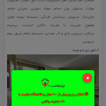
مبلمان، كمد لباس، قفل الكترونیك درب اتاق، یخچال، كف‌پوش
موكت، سشوار، وان حمام، حوله، دمپایی، دمپایی حمام،
چای‌ساز، سرویس بهداشتی فرنگی، سیستم تهویه هوای
مطبوع، مینی‌بار با هزینه، بالكن، اینترنت بی‌سیم
رایگان،
سرویس چای و آب معدنی، سیستم اعلام حریق، روم
سرویس
۲. اتاق دبل (دو نفره)
×
🎁 امکان رزرو بیش از 1000 هتل و اقامتگاه مشهد با
80% تخفیف واقعی