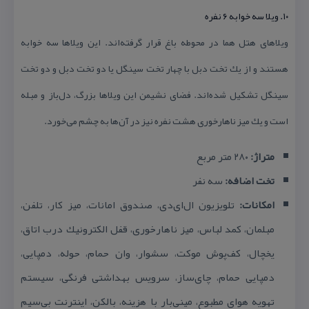
۱۰. ویلا سه خوابه ۶ نفره
ویلاهای هتل هما در محوطه باغ قرار گرفته‌اند. این ویلاها سه خوابه
هستند و از یك تخت دبل با چهار تخت سینگل یا دو تخت دبل و دو تخت
سینگل تشكیل شده‌اند. فضای نشیمن این ویلاها بزرگ، دل‌باز و مبله
است و یك میز ناهارخوری هشت نفره نیز در آن‌ها به چشم می‌خورد.
متراژ:
۲۸۰ متر مربع
تخت اضافه:
سه نفر
امكانات:
تلویزیون ال‌ای‌دی، صندوق امانات، میز كار، تلفن،
مبلمان، كمد لباس،
میز ناهارخوری،
قفل الكترونیك درب اتاق،
یخچال، كف‌پوش موكت، سشوار، وان حمام، حوله، دمپایی،
دمپایی حمام، چای‌ساز، سرویس بهداشتی فرنگی، سیستم
تهویه هوای مطبوع، مینی‌بار با هزینه، بالكن، اینترنت بی‌سیم