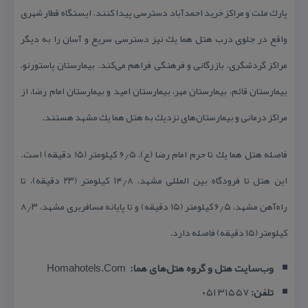
پارك ملت و مراكز خرید احمدآباد دسترسی پیدا كنند. ایستگاه قطار شهری
واقع در جلوی درب هتل هما یك نیز دسترسی سریع و آسان را به دیگر
مراكز گردشگری، بازرگانی و فرهنگی فراهم می‌كند. بیمارستان پاستورنو،
بیمارستان قائم، بیمارستان مهر، بیمارستان امید و بیمارستان امام رضا، از
مراكز درمانی و بیمارستان‌های نزدیك به هتل هما یك مشهد هستند.
فاصله هتل هما یك تا حرم امام رضا (ع)، ۶٫۵ كیلومتر (۱۵ دقیقه) است.
این هتل تا فرودگاه بین المللی مشهد، ۱۴٫۸ كیلومتر (۲۳ دقیقه)، تا
راه‌آهن مشهد، ۶٫۵ كیلومتر (۱۵ دقیقه) و تا پایانه مسافربری مشهد، ۸٫۳
كیلومتر (۱۵ دقیقه) فاصله دارد.
وب‌سایت هتل و گروه هتل‌های هما:
Homahotels.com
تلفن:
۳۱۵۵۷ ۰۵۱