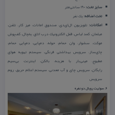
سایز تخت:
۱۹۰ سانتی‌متر
تخت اضافه:
یك نفر
امكانات:
تلویزیون ال‌ای‌دی، صندوق امانات، میز كار، تلفن،
مبلمان، كمد لباس، قفل الكترونیك درب اتاق، یخچال، كف‌پوش
موكت، سشوار، وان حمام، حوله، دمپایی، دمپایی حمام،
چای‌ساز، سرویس بهداشتی فرنگی، سیستم تهویه هوای
مطبوع، مینی‌بار با هزینه، بالكن، اینترنت بی‌سیم
رایگان،
سرویس چای و آب معدنی، سیستم اعلام حریق، روم
سرویس
۶. سوئیت رویال دو نفره