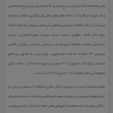
هتل هما احمدآباد با بیش از پنج هزار و ۵۰۰ متر فضای سبز و باغ اختصاصی
و یك مزرعه ارگانیك، از جمله هتل‌های حامی گردشگری سلامت به شمار
می‌آید. از دیگر امكانات تفریحی و رفاهی این هتل می‌توان به سونا خشك،
سونا بخار، ماساژ، جكوزی، زمین تنیس، پیست دوچرخه‌سواری، پیست
پیاده‌روی سلامت، باشگاه ایروبیك و بدن‌سازی، خدمات پزشكی، تاكسی
سرویس ۲۴ ساعته، خدمات لباسشویی، مركز خرید با حضور برندهای
مختلف، پاركینگ با ظرفیت ۳۰۰ خودرو و غیره اشاره كرد. ساعت كاری
مجموعه آبی هتل هما یك، از ۱۰ صبح تا ۹:۳۰ شب است.
بوفه صبحانه، اینترنت بی‌سیم رایگان، شارژ نسكافه، آب معدنی و چای در
اتاق به‌همراه سرویس حرم و ترانسفر فرودگاهی برگشت از جمله تسهیلات
رایگانی هستند كه به‌همراه اتاق‌های هتل هما احمدآباد ارائه می‌شوند.