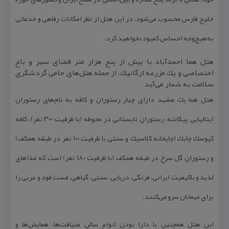
خلیج فارس محسوب می‌شود. در این هتل از نظر امكانات رفاهی و خدماتی
به‌هیچ‌وجه احساس كمبود نخواهید كرد.
هتل هما احمدآباد با بیش از پنج هزار متر فضای سبز و باغ
اختصاصی و یك مزرعه ارگانیك، از جمله هتل‌های حامی گردشگری
سلامت به شمار می‌آید
هتل هما یك مشهد دارای چهار رستوران و كافه به نام‌های رستوران
ایتالیایی پیكانته، رستوران تابستانی در محوطه (با ظرفیت ۳۰۰ نفر)، كافه
كیوسك چابك (چایخانه كلاسیك و سنتی با ظرفیت ۱۰۰ نفر در طبقه همكف)
و رستوران گل سرخ در طبقه همكف (با ظرفیت ۱۸۰ نفر) است كه غذاهای
لذیذ و باكیفیت
ایرانی، فرنگی، دریایی، سنتی، گیاهی، فست فود و عربی
را
برای مهمانان سرو می‌كنند.
این هتل همچنین با دارا بودن انواع سالن ضیافت‌ها، همایش‌ها و