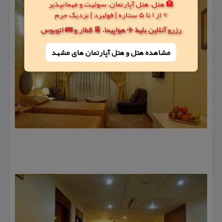
🏨 هتل، هتل آپارتمان، سوئیت و مهمانپذیر
⭐ از 1 تا 5 ستاره | فولبرد | نزدیک حرم
رزرو آنلاین بلیط ✈️ هواپیما، 🚆 قطار و 🚌 اتوبوس
مشاهده هتل و هتل‌ آپارتمان های مشهد