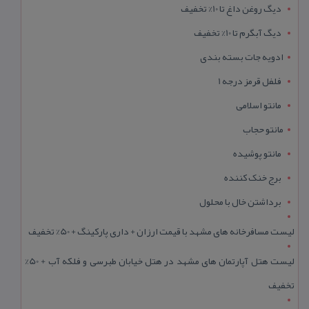
دیگ روغن داغ تا 10% تخفیف
دیگ آبگرم تا 10% تخفیف
ادویه جات بسته بندی
فلفل قرمز درجه 1
مانتو اسلامی
مانتو حجاب
مانتو پوشیده
برج خنک کننده
برداشتن خال با محلول
لیست مسافرخانه های مشهد با قیمت ارزان + داری پارکینگ + 50% تخفیف
لیست هتل آپارتمان های مشهد در هتل خیابان طبرسی و فلکه آب + 50%
تخفیف