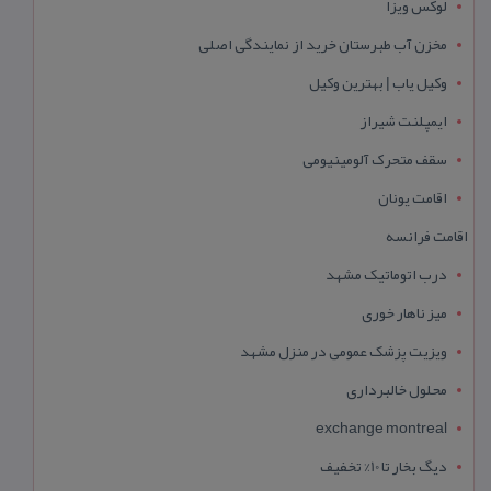
لوکس ویزا
مخزن آب طبرستان خرید از نمایندگی اصلی
وکیل یاب | بهترین وکیل
ایمپلنت شیراز
سقف متحرک آلومینیومی
اقامت یونان
اقامت فرانسه
درب اتوماتیک مشهد
میز ناهار خوری
ویزیت پزشک عمومی در منزل مشهد
محلول خالبرداری
exchange montreal
دیگ بخار تا 10% تخفیف