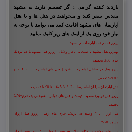
بازدید کننده گرامی : اگر تصمیم دارید به مشهد
مقدس سفر کنید و میخواهید در هتل ها و یا هتل
آپارتمان های مشهد اقامت کنید می توانید با توجه به
نیاز خود روی یک از لینک های زیر کلیک نمایید
رزرو هتل و هتل آپارتمان در مشهد
بهترین هتل مشهد با صبحانه، ناهار و شام | رزرو هتل مشهد با غذا نزدیک
حرم+50% تخفیف
رزرو هتل در خیابان امام رضا مشهد | هتل‌ های امام رضا 1، 2، 3، 5 و
8+50% تخفیف
هتل آپارتمان خیابان امام رضا 1، 2، 3، 5،8 ،16 | تا 90 % تخفیف
رزرو هتل فولبرد مشهد | قیمت و هتل های فولبرد مشهد نزدیک حرم+50%
تخفیف
هتل ارزان با ۳ وعده غذا نزدیک حرم امام رضا | رزرو هتل ارزان
مشهد+50%
هتل های مشهد با غذای سلف سرویس | هتل سلف سرویس ارزان