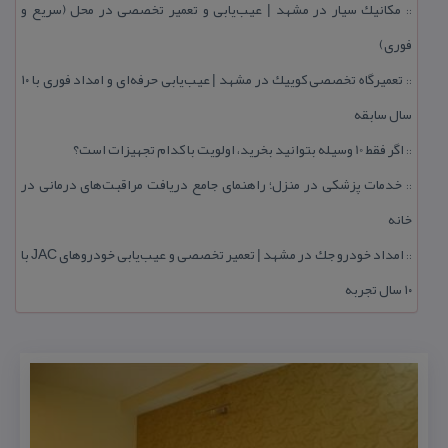
مكانیك سیار در مشهد | عیب‌یابی و تعمیر تخصصی در محل (سریع و
::
فوری)
تعمیرگاه تخصصی كوییك در مشهد | عیب‌یابی حرفه‌ای و امداد فوری با ۱۰
::
سال سابقه
اگر فقط 10 وسیله بتوانید بخرید، اولویت با كدام تجهیزات است؟
::
خدمات پزشكی در منزل؛ راهنمای جامع دریافت مراقبت‌های درمانی در
::
خانه
امداد خودرو جك در مشهد | تعمیر تخصصی و عیب‌یابی خودروهای JAC با
::
۱۰ سال تجربه