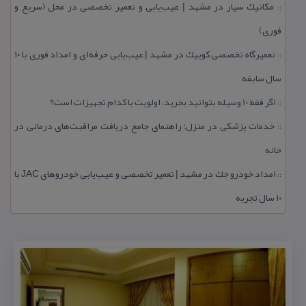
مكانیك سیار در مشهد | عیب‌یابی و تعمیر تخصصی در محل (سریع و
::
فوری)
تعمیرگاه تخصصی كوییك در مشهد | عیب‌یابی حرفه‌ای و امداد فوری با ۱۰
::
سال سابقه
اگر فقط 10 وسیله بتوانید بخرید، اولویت با كدام تجهیزات است؟
::
خدمات پزشكی در منزل؛ راهنمای جامع دریافت مراقبت‌های درمانی در
::
خانه
امداد خودرو جك در مشهد | تعمیر تخصصی و عیب‌یابی خودروهای JAC با
::
۱۰ سال تجربه