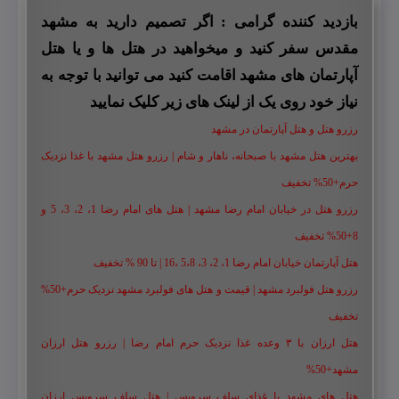
بازدید کننده گرامی : اگر تصمیم دارید به مشهد
مقدس سفر کنید و میخواهید در هتل ها و یا هتل
آپارتمان های مشهد اقامت کنید می توانید با توجه به
نیاز خود روی یک از لینک های زیر کلیک نمایید
رزرو هتل و هتل آپارتمان در مشهد
بهترین هتل مشهد با صبحانه، ناهار و شام | رزرو هتل مشهد با غذا نزدیک
حرم+50% تخفیف
رزرو هتل در خیابان امام رضا مشهد | هتل‌ های امام رضا 1، 2، 3، 5 و
8+50% تخفیف
هتل آپارتمان خیابان امام رضا 1، 2، 3، 5،8 ،16 | تا 90 % تخفیف
رزرو هتل فولبرد مشهد | قیمت و هتل های فولبرد مشهد نزدیک حرم+50%
تخفیف
هتل ارزان با ۳ وعده غذا نزدیک حرم امام رضا | رزرو هتل ارزان
مشهد+50%
هتل های مشهد با غذای سلف سرویس | هتل سلف سرویس ارزان