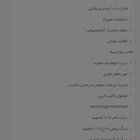
وکیل یاب | بهترین وکیل
ایمپلنت شیراز
سقف متحرک آلومینیومی
اقامت یونان
اقامت فرانسه
درب اتوماتیک مشهد
میز ناهار خوری
ویزیت پزشک عمومی در منزل مشهد
محلول خالبرداری
exchange montreal
دیگ بخار تا 10% تخفیف
دیگ روغن داغ تا 10% تخفیف
دیگ آبگرم تا 10% تخفیف