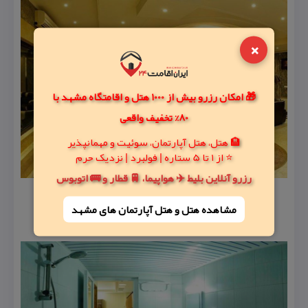
×
🎁 امکان رزرو بیش از 1000 هتل و اقامتگاه مشهد با
80% تخفیف واقعی
🏨 هتل، هتل آپارتمان، سوئیت و مهمانپذیر
⭐ از 1 تا 5 ستاره | فولبرد | نزدیک حرم
رزرو آنلاین بلیط ✈️ هواپیما، 🚆 قطار و 🚌 اتوبوس
مشاهده هتل و هتل‌ آپارتمان های مشهد