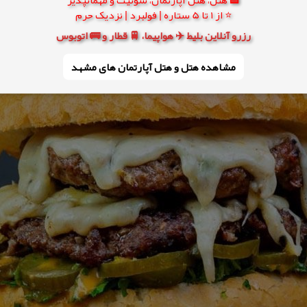
⭐ از 1 تا 5 ستاره | فولبرد | نزدیک حرم
رزرو آنلاین بلیط ✈️ هواپیما، 🚆 قطار و 🚌 اتوبوس
مشاهده هتل و هتل‌ آپارتمان های مشهد