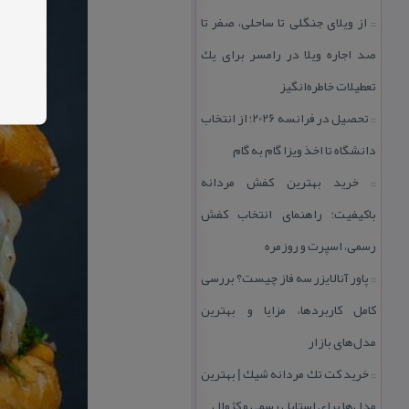
از ویلای جنگلی تا ساحلی، صفر تا
::
صد اجاره ویلا در رامسر برای یك
تعطیلات خاطره‌انگیز
تحصیل در فرانسه 2026؛ از انتخاب
::
دانشگاه تا اخذ ویزا گام به گام
خرید بهترین كفش مردانه
::
باكیفیت؛ راهنمای انتخاب كفش
رسمی، اسپرت و روزمره
پاور آنالایزر سه فاز چیست؟ بررسی
::
كامل كاربردها، مزایا و بهترین
مدل‌های بازار
خرید كت تك مردانه شیك | بهترین
::
مدل‌ها برای استایل رسمی و كژوال