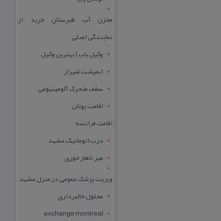
مخزن آب طبرستان خرید از
نمایندگی اصلی
وکیل یاب | بهترین وکیل
ایمپلنت شیراز
سقف متحرک آلومینیومی
اقامت یونان
اقامت فرانسه
درب اتوماتیک مشهد
میز ناهار خوری
ویزیت پزشک عمومی در منزل مشهد
محلول خالبرداری
exchange montreal