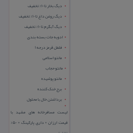
دیگ بخار تا 10% تخفیف
دیگ روغن داغ تا 10% تخفیف
دیگ آبگرم تا 10% تخفیف
ادویه جات بسته بندی
فلفل قرمز درجه 1
مانتو اسلامی
مانتو حجاب
مانتو پوشیده
برج خنک کننده
برداشتن خال با محلول
لیست مسافرخانه های مشهد با
قیمت ارزان + داری پارکینگ + 50%
تخفیف