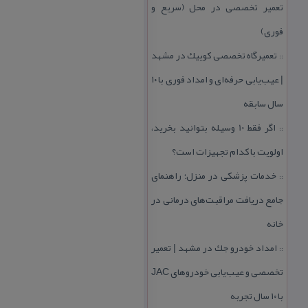
تعمیر تخصصی در محل (سریع و
فوری)
تعمیرگاه تخصصی كوییك در مشهد
::
| عیب‌یابی حرفه‌ای و امداد فوری با ۱۰
سال سابقه
اگر فقط 10 وسیله بتوانید بخرید،
::
اولویت با كدام تجهیزات است؟
خدمات پزشكی در منزل؛ راهنمای
::
جامع دریافت مراقبت‌های درمانی در
خانه
امداد خودرو جك در مشهد | تعمیر
::
تخصصی و عیب‌یابی خودروهای JAC
با ۱۰ سال تجربه