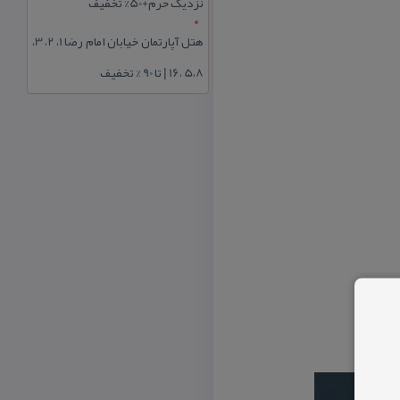
نزدیک حرم+50% تخفیف
هتل آپارتمان خیابان امام رضا 1، 2، 3،
5،8 ،16 | تا 90 % تخفیف