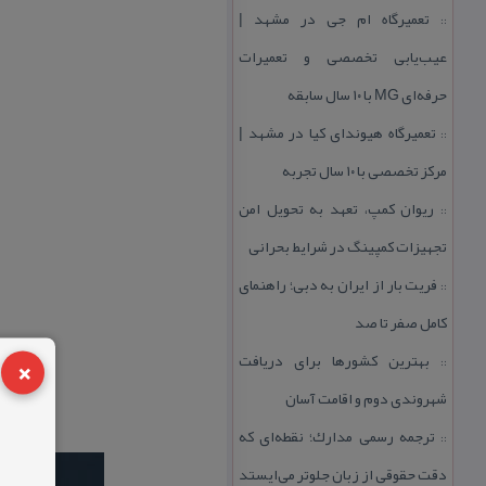
تعمیرگاه ام جی در مشهد |
::
عیب‌یابی تخصصی و تعمیرات
حرفه‌ای MG با ۱۰ سال سابقه
تعمیرگاه هیوندای كیا در مشهد |
::
مركز تخصصی با ۱۰ سال تجربه
ریوان كمپ، تعهد به تحویل امن
::
تجهیزات كمپینگ در شرایط بحرانی
فریت بار از ایران به دبی؛ راهنمای
::
كامل صفر تا صد
×
بهترین كشورها برای دریافت
::
شهروندی دوم و اقامت آسان
ترجمه رسمی مدارك؛ نقطه‌ای كه
::
دقت حقوقی از زبان جلوتر می‌ایستد