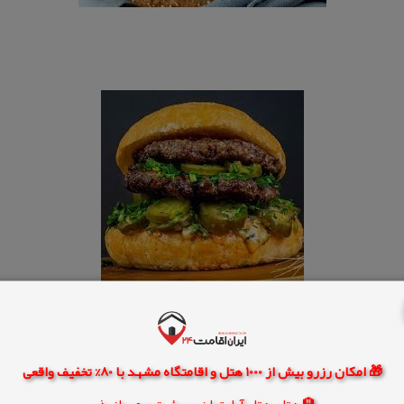
🎁 امکان رزرو بیش از 1000 هتل و اقامتگاه مشهد با 80% تخفیف واقعی
🏨 هتل، هتل آپارتمان، سوئیت و مهمانپذیر