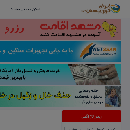
اماکن دیدنی مشهد
ریپورتاژ آگهی
تعمیر تویوتا كرولا در مشهد |
::