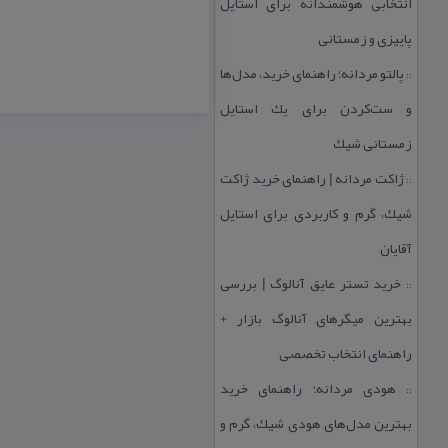
انتخابی هوشمندانه برای استایل
پاییزی و زمستانی
پالتو مردانه؛ راهنمای خرید، مدل‌ها
::
و ست‌كردن برای یك استایل
زمستانی شیك
ژاكت مردانه | راهنمای خرید ژاكت
::
شیك، گرم و كاربردی برای استایل
آقایان
خرید تستر عایق آنالوگ | بررسی
::
بهترین میگرهای آنالوگ بازار +
راهنمای انتخاب تخصصی
هودی مردانه؛ راهنمای خرید
::
بهترین مدل‌های هودی شیك، گرم و