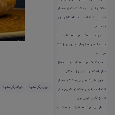
كت و شلوار مردانه شیك | راهنمای
::
خرید، انتخاب و استایل‌سازی
حرفه‌ای
خرید بافت مردانه شیك |
::
جدیدترین مدل‌های پلیور و ژاكت
مردانه
سویشرت مردانه؛ تركیب ایده‌آل
::
برای استایل پاییزی و زمستانی
پاور متر كلمپی چیست؟ راهنمای
::
چیز برگر مشهد
دوگا برگر مشهد
انتخاب بهترین وات‌متر انبری برای
اندازه‌گیری توان برق
بارانی مردانه شیك و ضدآب؛
::