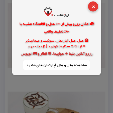
×
🎁 امکان رزرو بیش از 1000 هتل و اقامتگاه مشهد با
80% تخفیف واقعی
🏨 هتل، هتل آپارتمان، سوئیت و مهمانپذیر
⭐ از 1 تا 5 ستاره | فولبرد | نزدیک حرم
رزرو آنلاین بلیط ✈️ هواپیما، 🚆 قطار و 🚌 اتوبوس
مشاهده هتل و هتل‌ آپارتمان های مشهد