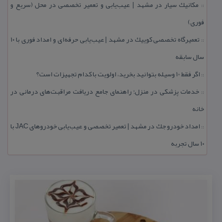
مكانیك سیار در مشهد | عیب‌یابی و تعمیر تخصصی در محل (سریع و
::
فوری)
تعمیرگاه تخصصی كوییك در مشهد | عیب‌یابی حرفه‌ای و امداد فوری با ۱۰
::
سال سابقه
اگر فقط 10 وسیله بتوانید بخرید، اولویت با كدام تجهیزات است؟
::
خدمات پزشكی در منزل؛ راهنمای جامع دریافت مراقبت‌های درمانی در
::
خانه
امداد خودرو جك در مشهد | تعمیر تخصصی و عیب‌یابی خودروهای JAC با
::
۱۰ سال تجربه