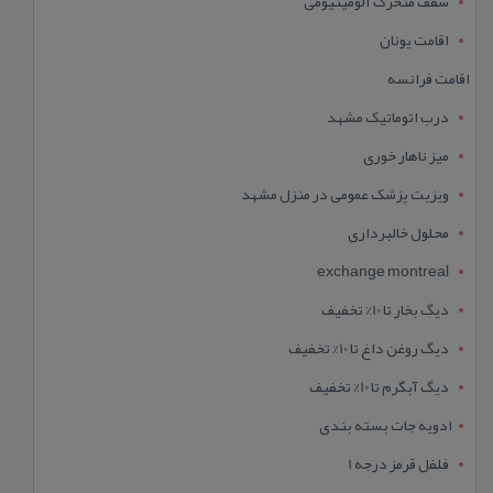
سقف متحرک آلومینیومی
اقامت یونان
اقامت فرانسه
درب اتوماتیک مشهد
میز ناهار خوری
ویزیت پزشک عمومی در منزل مشهد
محلول خالبرداری
exchange montreal
دیگ بخار تا 10% تخفیف
دیگ روغن داغ تا 10% تخفیف
دیگ آبگرم تا 10% تخفیف
ادویه جات بسته بندی
فلفل قرمز درجه 1