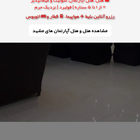
⭐ از 1 تا 5 ستاره | فولبرد | نزدیک حرم
رزرو آنلاین بلیط ✈️ هواپیما، 🚆 قطار و 🚌 اتوبوس
مشاهده هتل و هتل‌ آپارتمان های مشهد