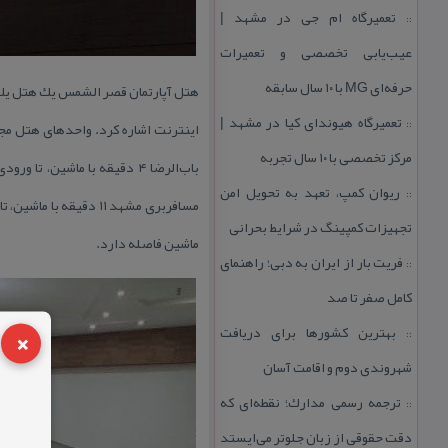
تعمیرگاه ام جی در مشهد |
::
عیب‌یابی تخصصی و تعمیرات
حرفه‌ای MG با ۱۰ سال سابقه
هتل آپارتمان قصر الشمس یك هتل یك 
تعمیرگاه هیوندای كیا در مشهد |
::
مركز تخصصی با ۱۰ سال تجربه
ریوان كمپ، تعهد به تحویل امن
::
تجهیزات كمپینگ در شرایط بحرانی
ماشین فاصله دارد.
فریت بار از ایران به دبی؛ راهنمای
::
كامل صفر تا صد
×
بهترین كشورها برای دریافت
::
شهروندی دوم و اقامت آسان
ترجمه رسمی مدارك؛ نقطه‌ای كه
::
دقت حقوقی از زبان جلوتر می‌ایستد