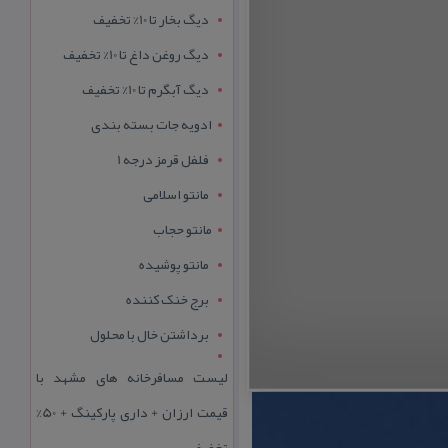
دیگ بخار تا 10% تخفیف
دیگ روغن داغ تا 10% تخفیف
دیگ آبگرم تا 10% تخفیف
ادویه جات بسته بندی
فلفل قرمز درجه 1
مانتو اسلامی
مانتو حجاب
مانتو پوشیده
برج خنک کننده
برداشتن خال با محلول
لیست مسافرخانه های مشهد با
قیمت ارزان + داری پارکینگ + 50%
تخفیف