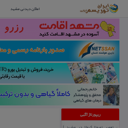
اماکن دیدنی مشهد
ریپورتاژ آگهی
تعمیر تویوتا كرولا در مشهد |
::