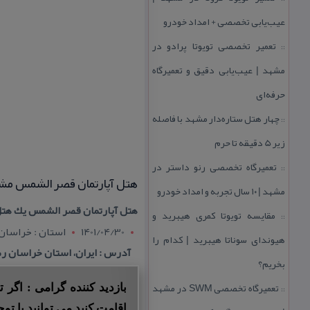
عیب‌یابی تخصصی + امداد خودرو
تعمیر تخصصی تویوتا پرادو در
::
مشهد | عیب‌یابی دقیق و تعمیرگاه
حرفه‌ای
چهار هتل‌ ستاره‌دار مشهد با فاصله
::
زیر 5 دقیقه تا حرم
تعمیرگاه تخصصی رنو داستر در
::
هتل آپارتمان قصر الشمس مش
مشهد | ۱۰ سال تجربه و امداد خودرو
هتل آپارتمان قصر الشمس یك هت
مقایسه تویوتا كمری هیبرید و
::
1401/04/30
استان : خراسا
هیوندای سوناتا هیبرید | كدام را
آدرس : ایران، استان خراسان رضوی، مشهد، خیا
بخریم؟
تعمیرگاه تخصصی SWM در مشهد
بازدید کننده گرامی : اگر
::
اقامت کنید می توانید با توج