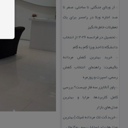
از ویلای جنگلی تا ساحلی، صفر تا
::
صد اجاره ویلا در رامسر برای یك
تعطیلات خاطره‌انگیز
تحصیل در فرانسه 2026؛ از انتخاب
::
دانشگاه تا اخذ ویزا گام به گام
خرید بهترین كفش مردانه
::
باكیفیت؛ راهنمای انتخاب كفش
رسمی، اسپرت و روزمره
پاور آنالایزر سه فاز چیست؟ بررسی
::
كامل كاربردها، مزایا و بهترین
مدل‌های بازار
خرید كت تك مردانه شیك | بهترین
::
مدل‌ها برای استایل رسمی و كژوال