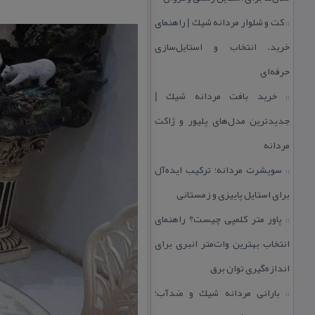
كت و شلوار مردانه شیك | راهنمای
::
خرید، انتخاب و استایل‌سازی
حرفه‌ای
خرید بافت مردانه شیك |
::
جدیدترین مدل‌های پلیور و ژاكت
مردانه
سویشرت مردانه؛ تركیب ایده‌آل
::
برای استایل پاییزی و زمستانی
پاور متر كلمپی چیست؟ راهنمای
::
انتخاب بهترین وات‌متر انبری برای
اندازه‌گیری توان برق
بارانی مردانه شیك و ضدآب؛
::