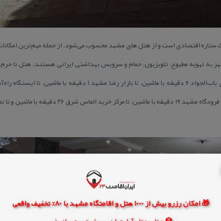
ستاره اقتصادی است و از هتل های مشهد محسوب می‌شود. از جمله مهم‌ترین امكانات
🎁 امکان رزرو بیش از 1000 هتل و اقامتگاه مشهد با 80% تخفیف واقعی
🏨 هتل، هتل آپارتمان، سوئیت و مهمانپذیر