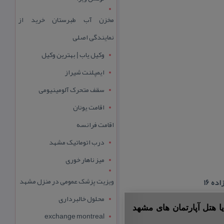
مخزن آب طبرستان خرید از
نمایندگی اصلی
وکیل یاب | بهترین وکیل
ایمپلنت شیراز
سقف متحرک آلومینیومی
اقامت یونان
اقامت فرانسه
درب اتوماتیک مشهد
میز ناهار خوری
ویزیت پزشک عمومی در منزل مشهد
محلول خالبرداری
ا هتل آپارتمان های مشهد
exchange montreal