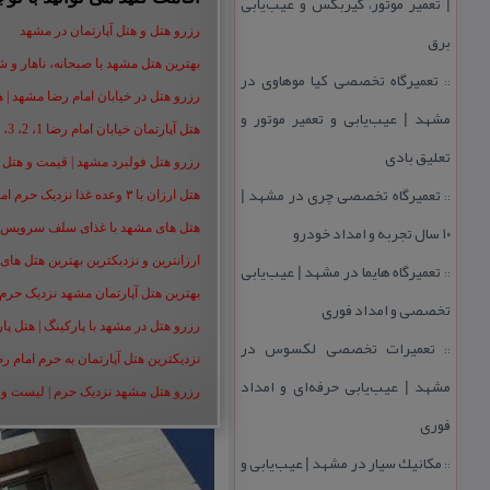
| تعمیر موتور، گیربكس و عیب‌یابی
رزرو هتل و هتل آپارتمان در مشهد
برق
بهترین هتل مشهد با صبحانه، ناهار و شام |
تعمیرگاه تخصصی كیا موهاوی در
::
رزرو هتل در خیابان امام رضا مشهد | هتل‌ های امام رضا 
مشهد | عیب‌یابی و تعمیر موتور و
هتل آپارتمان خیابان امام رضا 1، 2، 3، 5،8 ،16 | تا 90 % تخفیف
تعلیق بادی
رزرو هتل فولبرد مشهد | قیمت و هتل های 
تعمیرگاه تخصصی چری در مشهد |
::
هتل ارزان با ۳ وعده غذا نزدیک حرم امام رضا | رزرو هتل ارزان مشهد+50%
۱۰ سال تجربه و امداد خودرو
هتل های مشهد با غذای سلف سرویس | هت
ارزانترین و نزدیکترین بهترین هتل های م
تعمیرگاه هایما در مشهد | عیب‌یابی
::
بهترین هتل آپارتمان مشهد نزدیک حرم | هت
تخصصی و امداد فوری
رزرو هتل در مشهد با پارکینگ | هتل پارکین
تعمیرات تخصصی لكسوس در
::
نزدیکترین هتل آپارتمان به حرم امام ر
مشهد | عیب‌یابی حرفه‌ای و امداد
رزرو هتل مشهد نزدیک حرم | لیست و شمار
فوری
مكانیك سیار در مشهد | عیب‌یابی و
::