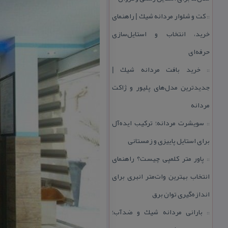
كت و شلوار مردانه شیك | راهنمای
::
خرید، انتخاب و استایل‌سازی
حرفه‌ای
خرید بافت مردانه شیك |
::
جدیدترین مدل‌های پلیور و ژاكت
مردانه
سویشرت مردانه؛ تركیب ایده‌آل
::
برای استایل پاییزی و زمستانی
پاور متر كلمپی چیست؟ راهنمای
::
انتخاب بهترین وات‌متر انبری برای
اندازه‌گیری توان برق
بارانی مردانه شیك و ضدآب؛
::