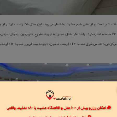
هتل آپارتمان آنا یك هتل یك ستاره اقتصادی است 
لابی و پذیرش ۲۴ ساعته اشاره كرد. واحدهای هتل مجهز به تهویه مطبوع، تلویزیون، یخچال، م
🎁 امکان رزرو بیش از 1000 هتل و اقامتگاه مشهد با 80% تخفیف واقعی
🏨 هتل، هتل آپارتمان، سوئیت و مهمانپذیر