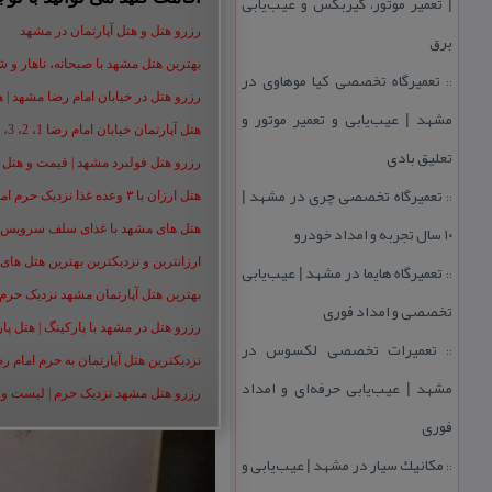
| تعمیر موتور، گیربكس و عیب‌یابی
رزرو هتل و هتل آپارتمان در مشهد
برق
بهترین هتل مشهد با صبحانه، ناهار و شام |
تعمیرگاه تخصصی كیا موهاوی در
::
رزرو هتل در خیابان امام رضا مشهد | هتل‌ های امام رضا 
مشهد | عیب‌یابی و تعمیر موتور و
هتل آپارتمان خیابان امام رضا 1، 2، 3، 5،8 ،16 | تا 90 % تخفیف
تعلیق بادی
رزرو هتل فولبرد مشهد | قیمت و هتل های 
تعمیرگاه تخصصی چری در مشهد |
::
هتل ارزان با ۳ وعده غذا نزدیک حرم امام رضا | رزرو هتل ارزان مشهد+50%
۱۰ سال تجربه و امداد خودرو
هتل های مشهد با غذای سلف سرویس | هت
ارزانترین و نزدیکترین بهترین هتل های م
تعمیرگاه هایما در مشهد | عیب‌یابی
::
بهترین هتل آپارتمان مشهد نزدیک حرم | هت
تخصصی و امداد فوری
رزرو هتل در مشهد با پارکینگ | هتل پارکین
تعمیرات تخصصی لكسوس در
::
نزدیکترین هتل آپارتمان به حرم امام ر
مشهد | عیب‌یابی حرفه‌ای و امداد
رزرو هتل مشهد نزدیک حرم | لیست و شمار
فوری
مكانیك سیار در مشهد | عیب‌یابی و
::