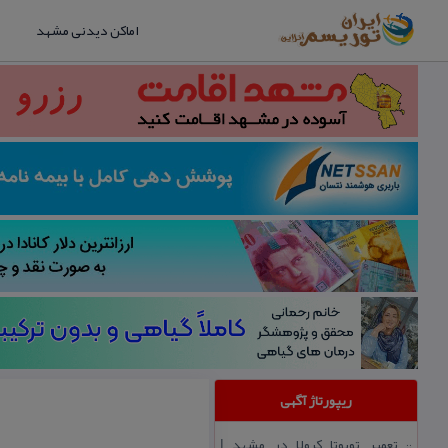
اماکن دیدنی مشهد
ریپورتاژ آگهی
تعمیر تویوتا كرولا در مشهد |
::