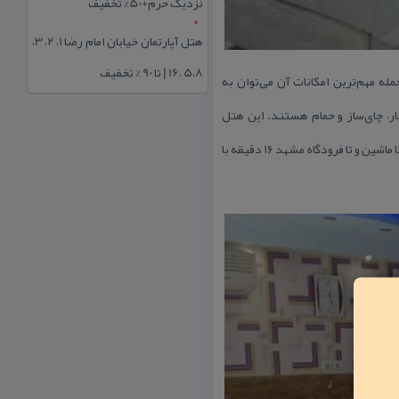
نزدیک حرم+50% تخفیف
هتل آپارتمان خیابان امام رضا 1، 2، 3،
5،8 ،16 | تا 90 % تخفیف
و از هتل های مشهد به شمار می‌رود. این هتل ۲۵ واحد دارد و از جمله مهم‌ترین امكانات آن می‌توان به
ینی‌بار، چای‌ساز و حمام هستند. این هتل
، تا مركز خرید الماس شرق مشهد ۲۴ دقیقه با ماشین، تا پایانه مسافربری مشهد ۱۶ دقیقه با ماشین و تا فرودگاه مشهد ۱۶ دقیقه با