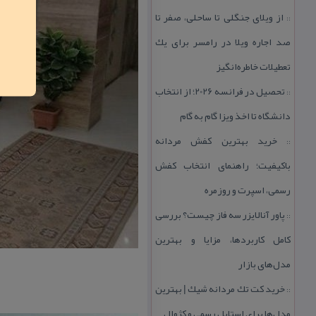
از ویلای جنگلی تا ساحلی، صفر تا
::
صد اجاره ویلا در رامسر برای یك
تعطیلات خاطره‌انگیز
تحصیل در فرانسه 2026؛ از انتخاب
::
دانشگاه تا اخذ ویزا گام به گام
خرید بهترین كفش مردانه
::
باكیفیت؛ راهنمای انتخاب كفش
رسمی، اسپرت و روزمره
پاور آنالایزر سه فاز چیست؟ بررسی
::
كامل كاربردها، مزایا و بهترین
مدل‌های بازار
خرید كت تك مردانه شیك | بهترین
::
مدل‌ها برای استایل رسمی و كژوال