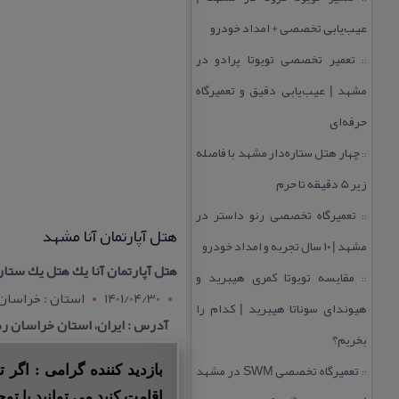
عیب‌یابی تخصصی + امداد خودرو
تعمیر تخصصی تویوتا پرادو در
::
مشهد | عیب‌یابی دقیق و تعمیرگاه
حرفه‌ای
چهار هتل‌ ستاره‌دار مشهد با فاصله
::
زیر 5 دقیقه تا حرم
تعمیرگاه تخصصی رنو داستر در
::
هتل آپارتمان آنا مشهد
مشهد | ۱۰ سال تجربه و امداد خودرو
هتل آپارتمان آنا یك هتل یك ستا
مقایسه تویوتا كمری هیبرید و
::
1401/04/30
استان : خراسا
هیوندای سوناتا هیبرید | كدام را
آدرس : ایران، استان خراسان رضوی، مشهد، خی
بخریم؟
تعمیرگاه تخصصی SWM در مشهد
بازدید کننده گرامی : اگر
::
اقامت کنید می توانید با توج