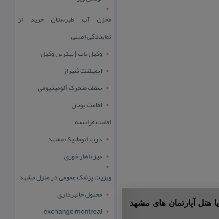
مخزن آب طبرستان خرید از
نمایندگی اصلی
وکیل یاب | بهترین وکیل
ایمپلنت شیراز
سقف متحرک آلومینیومی
اقامت یونان
اقامت فرانسه
درب اتوماتیک مشهد
میز ناهار خوری
ویزیت پزشک عمومی در منزل مشهد
محلول خالبرداری
ا هتل آپارتمان های مشهد
exchange montreal