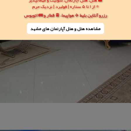
⭐ از 1 تا 5 ستاره | فولبرد | نزدیک حرم
رزرو آنلاین بلیط ✈️ هواپیما، 🚆 قطار و 🚌 اتوبوس
مشاهده هتل و هتل‌ آپارتمان های مشهد