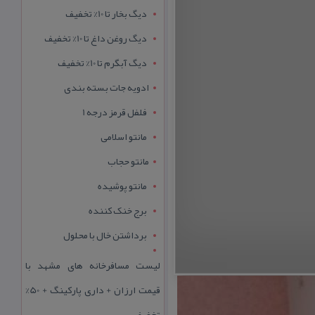
دیگ بخار تا 10% تخفیف
دیگ روغن داغ تا 10% تخفیف
دیگ آبگرم تا 10% تخفیف
ادویه جات بسته بندی
فلفل قرمز درجه 1
مانتو اسلامی
مانتو حجاب
مانتو پوشیده
برج خنک کننده
برداشتن خال با محلول
لیست مسافرخانه های مشهد با
قیمت ارزان + داری پارکینگ + 50%
تخفیف