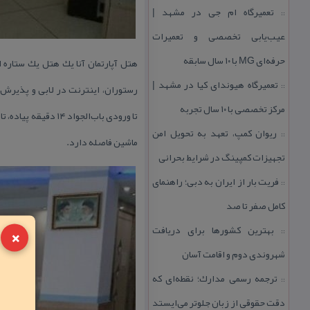
تعمیرگاه ام جی در مشهد |
::
عیب‌یابی تخصصی و تعمیرات
حرفه‌ای MG با ۱۰ سال سابقه
تعمیرگاه هیوندای كیا در مشهد |
::
رستوران
، اینترنت در
مركز تخصصی با ۱۰ سال تجربه
تا ورودی باب‌الجواد ۱۴ دقیقه پیاده‌
ریوان كمپ، تعهد به تحویل امن
::
ماشین فاصله دارد.
تجهیزات كمپینگ در شرایط بحرانی
فریت بار از ایران به دبی؛ راهنمای
::
كامل صفر تا صد
×
بهترین كشورها برای دریافت
::
شهروندی دوم و اقامت آسان
ترجمه رسمی مدارك؛ نقطه‌ای كه
::
دقت حقوقی از زبان جلوتر می‌ایستد