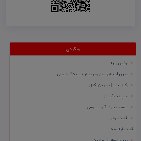
وبگردی
لوکس ویزا
مخزن آب طبرستان خرید از نمایندگی اصلی
وکیل یاب | بهترین وکیل
ایمپلنت شیراز
سقف متحرک آلومینیومی
اقامت یونان
اقامت فرانسه
درب اتوماتیک مشهد