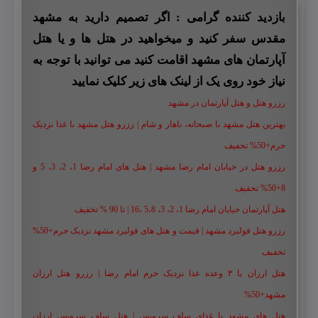
بازدید کننده گرامی : اگر تصمیم دارید به مشهد
مقدس سفر کنید و میخواهید در هتل ها و یا هتل
آپارتمان های مشهد اقامت کنید می توانید با توجه به
نیاز خود روی یک از لینک های زیر کلیک نمایید
رزرو هتل و هتل آپارتمان در مشهد
بهترین هتل مشهد با صبحانه، ناهار و شام | رزرو هتل مشهد با غذا نزدیک
حرم+50% تخفیف
رزرو هتل در خیابان امام رضا مشهد | هتل‌ های امام رضا 1، 2، 3، 5 و
8+50% تخفیف
هتل آپارتمان خیابان امام رضا 1، 2، 3، 5،8 ،16 | تا 90 % تخفیف
رزرو هتل فولبرد مشهد | قیمت و هتل های فولبرد مشهد نزدیک حرم+50%
تخفیف
هتل ارزان با ۳ وعده غذا نزدیک حرم امام رضا | رزرو هتل ارزان
مشهد+50%
هتل های مشهد با غذای سلف سرویس | هتل سلف سرویس ارزان