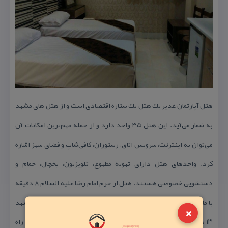
هتل آپارتمان غدیر یك هتل یك ستاره اقتصادی است و از هتل های مشهد
به شمار می‌آید. این هتل ۳۵ واحد دارد و از جمله مهم‌ترین امكانات آن
می‌توان به اینترنت، سرویس اتاق، رستوران، كافی‌شاپ و فضای سبز اشاره
كرد. واحدهای هتل دارای تهویه مطبوع، تلویزیون، یخچال، حمام و
دستشویی خصوصی هستند. هتل از حرم امام رضا علیه السلام ۸ دقیقه
با ماشین، از فرودگاه مشهد ۲۱ دقیقه با ماشین، از پایانه مسافربری مشهد
×
۱۳ دقیقه با ماشین، از بازار رضا مشهد ۱۴ دقیقه با ماشین، از ایستگاه راه