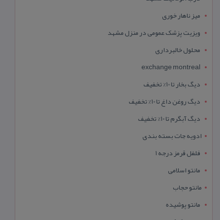
میز ناهار خوری
ویزیت پزشک عمومی در منزل مشهد
محلول خالبرداری
exchange montreal
دیگ بخار تا 10% تخفیف
دیگ روغن داغ تا 10% تخفیف
دیگ آبگرم تا 10% تخفیف
ادویه جات بسته بندی
فلفل قرمز درجه 1
مانتو اسلامی
مانتو حجاب
مانتو پوشیده