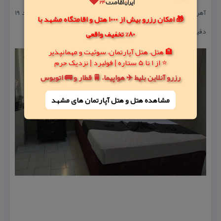
آهن شهر مشهد ۱۶ دقیقه با ماشین و از مركز خرید الماس شرق مشهد ۱۹
🎁 امکان رزرو بیش از 1000 هتل و اقامتگاه مشهد با
دقیقه با ماشین فاصله دارد.
80% تخفیف واقعی
🏨 هتل، هتل آپارتمان، سوئیت و مهمانپذیر
⭐ از 1 تا 5 ستاره | فولبرد | نزدیک حرم
رزرو آنلاین بلیط ✈️ هواپیما، 🚆 قطار و 🚌 اتوبوس
مشاهده هتل و هتل‌ آپارتمان های مشهد