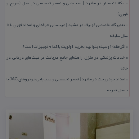
مكانیك سیار در مشهد | عیب‌یابی و تعمیر تخصصی در محل (سریع و
::
فوری)
تعمیرگاه تخصصی كوییك در مشهد | عیب‌یابی حرفه‌ای و امداد فوری با ۱۰
::
سال سابقه
اگر فقط 10 وسیله بتوانید بخرید، اولویت با كدام تجهیزات است؟
::
خدمات پزشكی در منزل؛ راهنمای جامع دریافت مراقبت‌های درمانی در
::
خانه
امداد خودرو جك در مشهد | تعمیر تخصصی و عیب‌یابی خودروهای JAC با
::
۱۰ سال تجربه