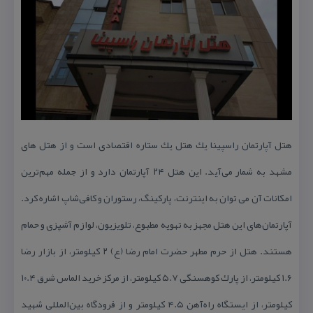
هتل آپارتمان راسپینا یك هتل یك ستاره اقتصادی است و از هتل های
مشهد به شمار می‌آید. این هتل ۲۴ آپارتمان دارد و از جمله مهم‌ترین
امكانات آن می توان به اینترنت، پاركینگ، رستوران و كافی‌شاپ اشاره كرد.
آپارتمان‌های این هتل مجهز به تهویه مطبوع، تلویزیون، لوازم آشپزی و حمام
هستند. هتل از حرم مطهر حضرت امام رضا (ع) ۲ كیلومتر، از بازار رضا
۱.۶ كیلومتر، از پارك كوهسنگی ۵.۷ كیلومتر، از مركز خرید الماس شرق ۱۰.۴
كیلومتر، از ایستگاه راه‌آهن ۴.۵ كیلومتر و از فرودگاه بین‌المللی شهید