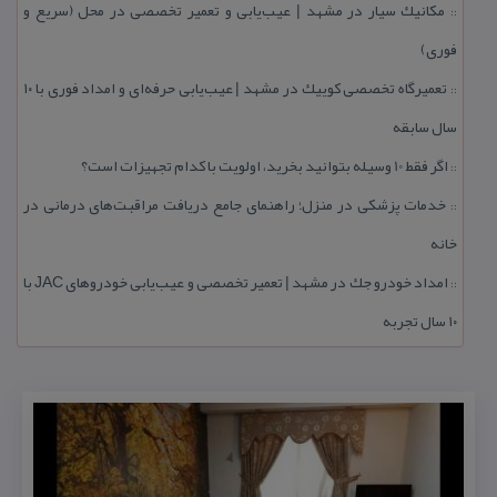
مكانیك سیار در مشهد | عیب‌یابی و تعمیر تخصصی در محل (سریع و
::
فوری)
تعمیرگاه تخصصی كوییك در مشهد | عیب‌یابی حرفه‌ای و امداد فوری با ۱۰
::
سال سابقه
اگر فقط 10 وسیله بتوانید بخرید، اولویت با كدام تجهیزات است؟
::
خدمات پزشكی در منزل؛ راهنمای جامع دریافت مراقبت‌های درمانی در
::
خانه
امداد خودرو جك در مشهد | تعمیر تخصصی و عیب‌یابی خودروهای JAC با
::
۱۰ سال تجربه