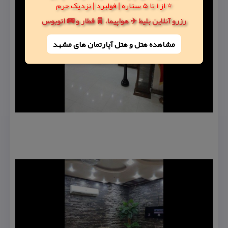
⭐ از 1 تا 5 ستاره | فولبرد | نزدیک حرم
رزرو آنلاین بلیط ✈️ هواپیما، 🚆 قطار و 🚌 اتوبوس
مشاهده هتل و هتل‌ آپارتمان های مشهد