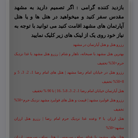
بازدید کننده گرامی : اگر تصمیم دارید به مشهد
مقدس سفر کنید و میخواهید در هتل ها و یا هتل
آپارتمان های مشهد اقامت کنید می توانید با توجه به
نیاز خود روی یک از لینک های زیر کلیک نمایید
رزرو هتل و هتل آپارتمان در مشهد
بهترین هتل مشهد با صبحانه، ناهار و شام | رزرو هتل مشهد با غذا نزدیک
حرم+50% تخفیف
رزرو هتل در خیابان امام رضا مشهد | هتل‌ های امام رضا 1، 2، 3، 5 و
8+50% تخفیف
هتل آپارتمان خیابان امام رضا 1، 2، 3، 5،8 ،16 | تا 90 % تخفیف
رزرو هتل فولبرد مشهد | قیمت و هتل های فولبرد مشهد نزدیک حرم+50%
تخفیف
هتل ارزان با ۳ وعده غذا نزدیک حرم امام رضا | رزرو هتل ارزان
مشهد+50%
هتل های مشهد با غذای سلف سرویس | هتل سلف سرویس ارزان