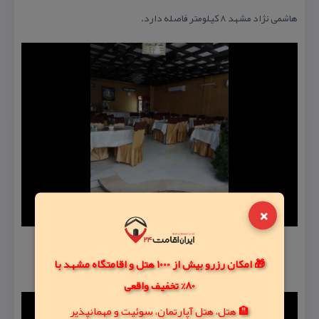
هاشمی نژاد مشهد ۸ كیلومتر فاصله دارد.
×
🎁 امکان رزرو بیش از 1000 هتل و اقامتگاه مشهد با
80% تخفیف واقعی
🏨 هتل، هتل آپارتمان، سوئیت و مهمانپذیر