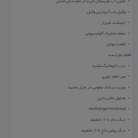
مخزن آب طبرستان خرید از نمایندگی اصلی
وکیل یاب | بهترین وکیل
ایمپلنت شیراز
سقف متحرک آلومینیومی
اقامت یونان
اقامت فرانسه
درب اتوماتیک مشهد
میز ناهار خوری
ویزیت پزشک عمومی در منزل مشهد
محلول خالبرداری
exchange montreal
دیگ بخار تا 10% تخفیف
دیگ روغن داغ تا 10% تخفیف