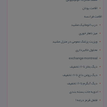
اقامت یونان
اقامت فرانسه
درب اتوماتیک مشهد
میز ناهار خوری
ویزیت پزشک عمومی در منزل مشهد
محلول خالبرداری
exchange montreal
دیگ بخار تا 10% تخفیف
دیگ روغن داغ تا 10% تخفیف
دیگ آبگرم تا 10% تخفیف
ادویه جات بسته بندی
فلفل قرمز درجه 1