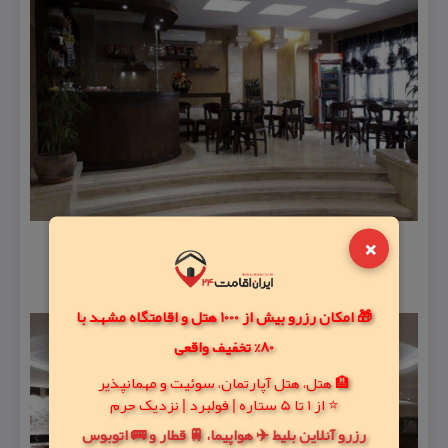
×
🎁 امکان رزرو بیش از 1000 هتل و اقامتگاه مشهد با
80% تخفیف واقعی
🏨 هتل، هتل آپارتمان، سوئیت و مهمانپذیر
⭐ از 1 تا 5 ستاره | فولبرد | نزدیک حرم
رزرو آنلاین بلیط ✈️ هواپیما، 🚆 قطار و 🚌 اتوبوس