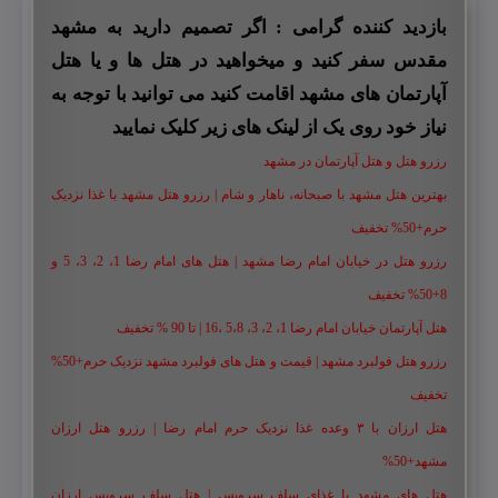
بازدید کننده گرامی : اگر تصمیم دارید به مشهد
مقدس سفر کنید و میخواهید در هتل ها و یا هتل
آپارتمان های مشهد اقامت کنید می توانید با توجه به
نیاز خود روی یک از لینک های زیر کلیک نمایید
رزرو هتل و هتل آپارتمان در مشهد
بهترین هتل مشهد با صبحانه، ناهار و شام | رزرو هتل مشهد با غذا نزدیک
حرم+50% تخفیف
رزرو هتل در خیابان امام رضا مشهد | هتل‌ های امام رضا 1، 2، 3، 5 و
8+50% تخفیف
هتل آپارتمان خیابان امام رضا 1، 2، 3، 5،8 ،16 | تا 90 % تخفیف
رزرو هتل فولبرد مشهد | قیمت و هتل های فولبرد مشهد نزدیک حرم+50%
تخفیف
هتل ارزان با ۳ وعده غذا نزدیک حرم امام رضا | رزرو هتل ارزان
مشهد+50%
هتل های مشهد با غذای سلف سرویس | هتل سلف سرویس ارزان