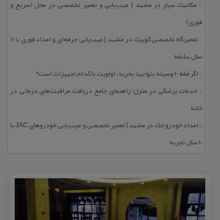
مكانیك سیار در مشهد | عیب‌یابی و تعمیر تخصصی در محل (سریع و
::
فوری)
تعمیرگاه تخصصی كوییك در مشهد | عیب‌یابی حرفه‌ای و امداد فوری با ۱۰
::
سال سابقه
اگر فقط 10 وسیله بتوانید بخرید، اولویت با كدام تجهیزات است؟
::
خدمات پزشكی در منزل؛ راهنمای جامع دریافت مراقبت‌های درمانی در
::
خانه
امداد خودرو جك در مشهد | تعمیر تخصصی و عیب‌یابی خودروهای JAC با
::
۱۰ سال تجربه