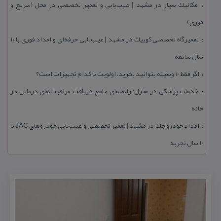
مكانیك سیار در مشهد | عیب‌یابی و تعمیر تخصصی در محل (سریع و
::
فوری)
تعمیرگاه تخصصی كوییك در مشهد | عیب‌یابی حرفه‌ای و امداد فوری با ۱۰
::
سال سابقه
اگر فقط 10 وسیله بتوانید بخرید، اولویت با كدام تجهیزات است؟
::
خدمات پزشكی در منزل؛ راهنمای جامع دریافت مراقبت‌های درمانی در
::
خانه
امداد خودرو جك در مشهد | تعمیر تخصصی و عیب‌یابی خودروهای JAC با
::
۱۰ سال تجربه