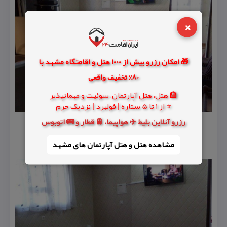
×
🎁 امکان رزرو بیش از 1000 هتل و اقامتگاه مشهد با
80% تخفیف واقعی
🏨 هتل، هتل آپارتمان، سوئیت و مهمانپذیر
⭐ از 1 تا 5 ستاره | فولبرد | نزدیک حرم
رزرو آنلاین بلیط ✈️ هواپیما، 🚆 قطار و 🚌 اتوبوس
مشاهده هتل و هتل‌ آپارتمان های مشهد