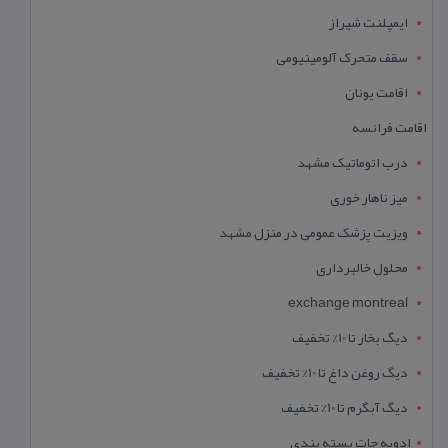
ایمپلنت شیراز
سقف متحرک آلومینیومی
اقامت یونان
اقامت فرانسه
درب اتوماتیک مشهد
میز ناهار خوری
ویزیت پزشک عمومی در منزل مشهد
محلول خالبرداری
exchange montreal
دیگ بخار تا 10% تخفیف
دیگ روغن داغ تا 10% تخفیف
دیگ آبگرم تا 10% تخفیف
ادویه جات بسته بندی