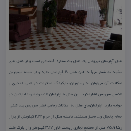
هتل آپارتمان نیرومان یك هتل یك ستاره اقتصادی است و از هتل های
مشهد به شمار می‌آید. این هتل ۲۰ آپارتمان دارد و از جمله مهم‌ترین
امكانات آن می‌توان به رستوران، پاركینگ، اینترنت در لابی، لاندری و
تاكسی سرویس اشاره كرد. این هتل ۱۰ آپارتمان تك خوابه و ۱۰ آپارتمان دو
خوابه دارد. آپارتمان‌های هتل به امكانات رفاهی نظیر سرویس بهداشتی،
حمام، یخچال و... مجهز هستند. فاصله هتل از حرم ۲.۲۲ كیلومتر، از بازار
رضا ۷۵.۹ متر، از مجتمع تجاری زیست خاور ۳.۱۷ كیلومتر و از پارك ملت