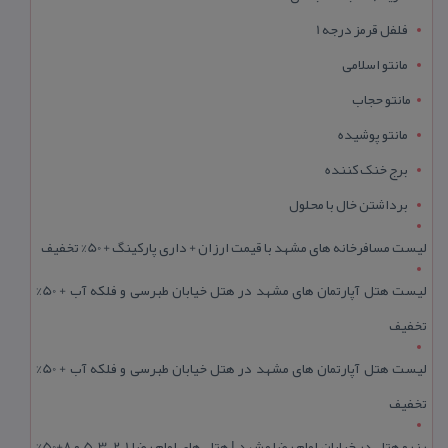
فلفل قرمز درجه 1
مانتو اسلامی
مانتو حجاب
مانتو پوشیده
برج خنک کننده
برداشتن خال با محلول
لیست مسافرخانه های مشهد با قیمت ارزان + داری پارکینگ + 50% تخفیف
لیست هتل آپارتمان های مشهد در هتل خیابان طبرسی و فلکه آب + 50%
تخفیف
لیست هتل آپارتمان های مشهد در هتل خیابان طبرسی و فلکه آب + 50%
تخفیف
رزرو هتل در خیابان امام رضا مشهد | هتل‌ های امام رضا 1، 2، 3، 5 و 8+50%