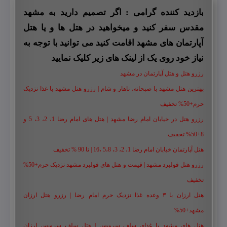
بازدید کننده گرامی : اگر تصمیم دارید به مشهد
مقدس سفر کنید و میخواهید در هتل ها و یا هتل
آپارتمان های مشهد اقامت کنید می توانید با توجه به
نیاز خود روی یک از لینک های زیر کلیک نمایید
رزرو هتل و هتل آپارتمان در مشهد
بهترین هتل مشهد با صبحانه، ناهار و شام | رزرو هتل مشهد با غذا نزدیک
حرم+50% تخفیف
رزرو هتل در خیابان امام رضا مشهد | هتل‌ های امام رضا 1، 2، 3، 5 و
8+50% تخفیف
هتل آپارتمان خیابان امام رضا 1، 2، 3، 5،8 ،16 | تا 90 % تخفیف
رزرو هتل فولبرد مشهد | قیمت و هتل های فولبرد مشهد نزدیک حرم+50%
تخفیف
هتل ارزان با ۳ وعده غذا نزدیک حرم امام رضا | رزرو هتل ارزان
مشهد+50%
هتل های مشهد با غذای سلف سرویس | هتل سلف سرویس ارزان