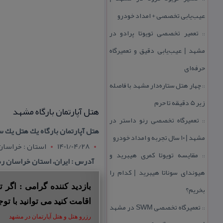
عیب‌یابی تخصصی + امداد خودرو
تعمیر تخصصی تویوتا پرادو در
::
مشهد | عیب‌یابی دقیق و تعمیرگاه
حرفه‌ای
چهار هتل‌ ستاره‌دار مشهد با فاصله
::
زیر 5 دقیقه تا حرم
هتل آپارتمان بارگاه مشهد
تعمیرگاه تخصصی رنو داستر در
::
هتل آپارتمان بارگاه یك هتل یك 
مشهد | ۱۰ سال تجربه و امداد خودرو
1401/04/28
استان : خراسا
مقایسه تویوتا كمری هیبرید و
::
آدرس : ایران، استان خراسان رضوی، مشهد، خ
هیوندای سوناتا هیبرید | كدام را
بازدید کننده گرامی : اگر
بخریم؟
اقامت کنید می توانید با توج
تعمیرگاه تخصصی SWM در مشهد
::
رزرو هتل و هتل آپارتمان در مشهد