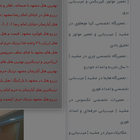
| تعمیر موتور، گیربكس و عیب‌یابی
بهترین هتل مشهد با صبحانه، ناهار و شام |
برق
رزرو هتل در خیابان امام رضا مشهد | هتل‌ های امام رضا 
تعمیرگاه تخصصی كیا موهاوی در
::
هتل آپارتمان خیابان امام رضا 1، 2، 3، 5،8 ،16 | تا 90 % تخفیف
مشهد | عیب‌یابی و تعمیر موتور و
رزرو هتل فولبرد مشهد | قیمت و هتل های 
تعلیق بادی
هتل ارزان با ۳ وعده غذا نزدیک حرم امام رضا | رزرو هتل ارزان مشهد+50%
هتل های مشهد با غذای سلف سرویس | هت
تعمیرگاه تخصصی چری در مشهد |
::
ارزانترین و نزدیکترین بهترین هتل های م
۱۰ سال تجربه و امداد خودرو
بهترین هتل آپارتمان مشهد نزدیک حرم | هت
تعمیرگاه هایما در مشهد | عیب‌یابی
::
رزرو هتل در مشهد با پارکینگ | هتل پارکین
تخصصی و امداد فوری
نزدیکترین هتل آپارتمان به حرم امام ر
تعمیرات تخصصی لكسوس در
::
رزرو هتل مشهد نزدیک حرم | لیست و شمار
مشهد | عیب‌یابی حرفه‌ای و امداد
فوری
مكانیك سیار در مشهد | عیب‌یابی و
::