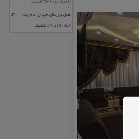
نزدیک حرم+50% تخفیف
هتل آپارتمان خیابان امام رضا 1، 2، 3،
5،8 ،16 | تا 90 % تخفیف