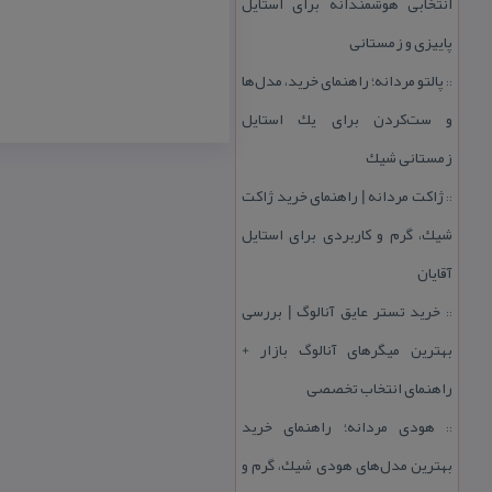
انتخابی هوشمندانه برای استایل
پاییزی و زمستانی
پالتو مردانه؛ راهنمای خرید، مدل‌ها
::
و ست‌كردن برای یك استایل
زمستانی شیك
ژاكت مردانه | راهنمای خرید ژاكت
::
شیك، گرم و كاربردی برای استایل
آقایان
خرید تستر عایق آنالوگ | بررسی
::
بهترین میگرهای آنالوگ بازار +
راهنمای انتخاب تخصصی
هودی مردانه؛ راهنمای خرید
::
بهترین مدل‌های هودی شیك، گرم و