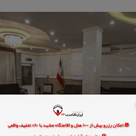
🎁 امکان رزرو بیش از 1000 هتل و اقامتگاه مشهد با 80% تخفیف واقعی
🏨 هتل، هتل آپارتمان، سوئیت و مهمانپذیر