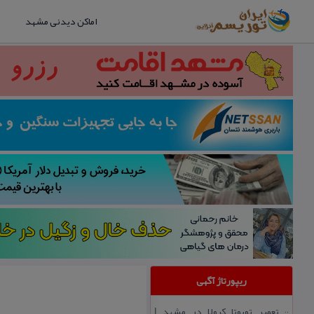
اماکن دیدنی مشهد
ریپورتاژ آگهی
تعمیر تویوتا كرولا در مشهد |
::