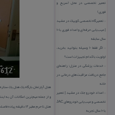
تعمیر تخصصی در محل (سریع و
فوری)
تعمیرگاه تخصصی كوییك در مشهد
::
| عیب‌یابی حرفه‌ای و امداد فوری با ۱۰
سال سابقه
اگر فقط 10 وسیله بتوانید بخرید،
::
اولویت با كدام تجهیزات است؟
خدمات پزشكی در منزل؛ راهنمای
::
جامع دریافت مراقبت‌های درمانی در
خانه
هتل آپارتمان بارگاه یك هتل یك ستاره
امداد خودرو جك در مشهد | تعمیر
::
و از جمله مهم‌ترین امكانات آن
به اینت
تخصصی و عیب‌یابی خودروهای JAC
هتل تا حرم مطهر ۱۲ دقیقه پیاده فاصله دارد.
با ۱۰ سال تجربه