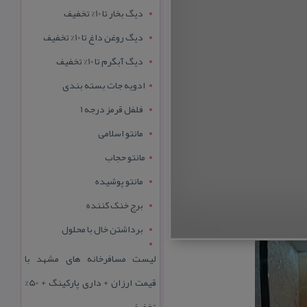
دیگ بخار تا 10% تخفیف
دیگ روغن داغ تا 10% تخفیف
دیگ آبگرم تا 10% تخفیف
ادویه جات بسته بندی
فلفل قرمز درجه 1
مانتو اسلامی
مانتو حجاب
مانتو پوشیده
برج خنک کننده
برداشتن خال با محلول
لیست مسافرخانه های مشهد با
قیمت ارزان + داری پارکینگ + 50%
تخفیف