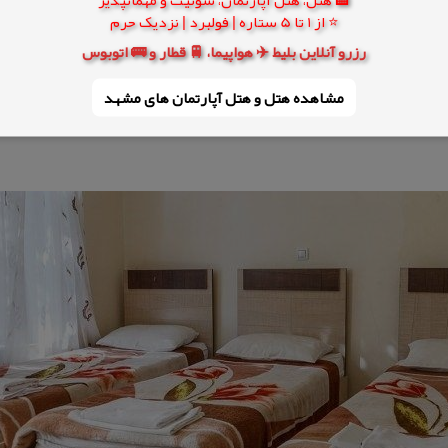
⭐ از 1 تا 5 ستاره | فولبرد | نزدیک حرم
رزرو آنلاین بلیط ✈️ هواپیما، 🚆 قطار و 🚌 اتوبوس
مشاهده هتل و هتل‌ آپارتمان های مشهد