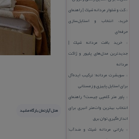
كت و شلوار مردانه شیك | راهنمای
::
خرید، انتخاب و استایل‌سازی
حرفه‌ای
خرید بافت مردانه شیك |
::
جدیدترین مدل‌های پلیور و ژاكت
مردانه
سویشرت مردانه؛ تركیب ایده‌آل
::
برای استایل پاییزی و زمستانی
پاور متر كلمپی چیست؟ راهنمای
::
انتخاب بهترین وات‌متر انبری برای
هتل آپارتمان بارگاه مشهد
اندازه‌گیری توان برق
بارانی مردانه شیك و ضدآب؛
::