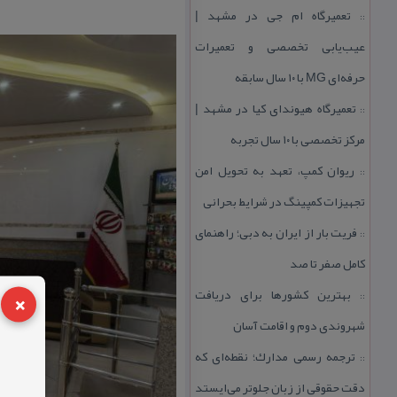
تعمیرگاه ام جی در مشهد |
::
عیب‌یابی تخصصی و تعمیرات
حرفه‌ای MG با ۱۰ سال سابقه
تعمیرگاه هیوندای كیا در مشهد |
::
مركز تخصصی با ۱۰ سال تجربه
ریوان كمپ، تعهد به تحویل امن
::
تجهیزات كمپینگ در شرایط بحرانی
فریت بار از ایران به دبی؛ راهنمای
::
كامل صفر تا صد
×
بهترین كشورها برای دریافت
::
شهروندی دوم و اقامت آسان
ترجمه رسمی مدارك؛ نقطه‌ای كه
::
دقت حقوقی از زبان جلوتر می‌ایستد