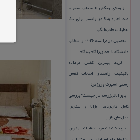
از ویلای جنگلی تا ساحلی، صفر تا
::
صد اجاره ویلا در رامسر برای یك
تعطیلات خاطره‌انگیز
تحصیل در فرانسه 2026؛ از انتخاب
::
دانشگاه تا اخذ ویزا گام به گام
خرید بهترین كفش مردانه
::
باكیفیت؛ راهنمای انتخاب كفش
رسمی، اسپرت و روزمره
پاور آنالایزر سه فاز چیست؟ بررسی
::
كامل كاربردها، مزایا و بهترین
مدل‌های بازار
خرید كت تك مردانه شیك | بهترین
::
مدل‌ها برای استایل رسمی و كژوال