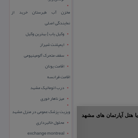
مخزن آب طبرستان خرید از
نمایندگی اصلی
وکیل یاب | بهترین وکیل
ایمپلنت شیراز
سقف متحرک آلومینیومی
اقامت یونان
اقامت فرانسه
درب اتوماتیک مشهد
میز ناهار خوری
ویزیت پزشک عمومی در منزل مشهد
ا هتل آپارتمان های مشهد
محلول خالبرداری
exchange montreal