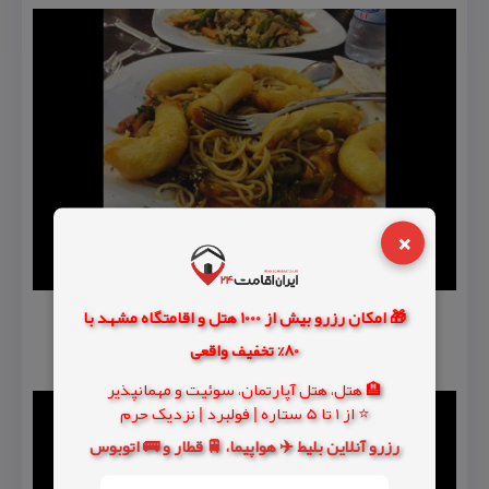
×
🎁 امکان رزرو بیش از 1000 هتل و اقامتگاه مشهد با
80% تخفیف واقعی
🏨 هتل، هتل آپارتمان، سوئیت و مهمانپذیر
⭐ از 1 تا 5 ستاره | فولبرد | نزدیک حرم
رزرو آنلاین بلیط ✈️ هواپیما، 🚆 قطار و 🚌 اتوبوس