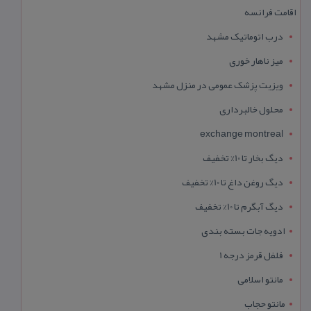
اقامت فرانسه
درب اتوماتیک مشهد
میز ناهار خوری
ویزیت پزشک عمومی در منزل مشهد
محلول خالبرداری
exchange montreal
دیگ بخار تا 10% تخفیف
دیگ روغن داغ تا 10% تخفیف
دیگ آبگرم تا 10% تخفیف
ادویه جات بسته بندی
فلفل قرمز درجه 1
مانتو اسلامی
مانتو حجاب