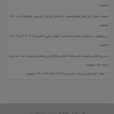
تخفیف
لیست هتل آپارتمان های مشهد در هتل خیابان طبرسی و فلکه آب + 50%
تخفیف
رزرو هتل در خیابان امام رضا مشهد | هتل‌ های امام رضا 1، 2، 3، 5 و 8+50%
تخفیف
بهترین هتل مشهد با صبحانه، ناهار و شام | رزرو هتل مشهد با غذا نزدیک
حرم+50% تخفیف
هتل آپارتمان خیابان امام رضا 1، 2، 3، 5،8 ،16 | تا 90 % تخفیف
کپی رایت © 2021. کلیه حقوق محفوظ است