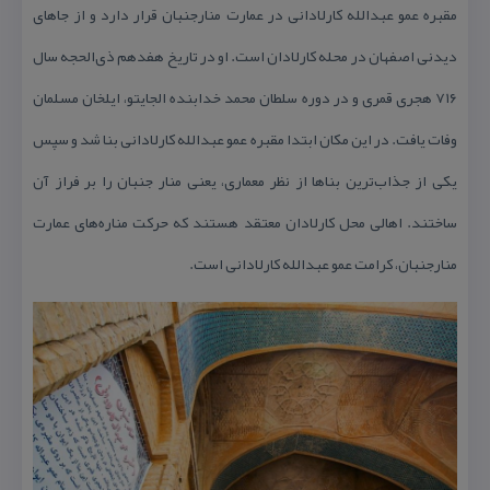
مقبره عمو عبدالله كارلادانی در عمارت منارجنبان قرار دارد و از جاهای
دیدنی اصفهان در محله كارلادان است. او در تاریخ هفدهم ذی‌الحجه سال
۷۱۶ هجری قمری و در دوره سلطان محمد خدابنده الجایتو، ایلخان مسلمان
وفات یافت. در این مكان ابتدا مقبره عمو عبدالله كارلادانی بنا شد و سپس
یكی از جذاب‌ترین بناها از نظر معماری، یعنی منار جنبان را بر فراز آن
ساختند. اهالی محل كارلادان معتقد هستند كه حركت مناره‌های عمارت
منارجنبان، كرامت عمو عبدالله كارلادانی است.