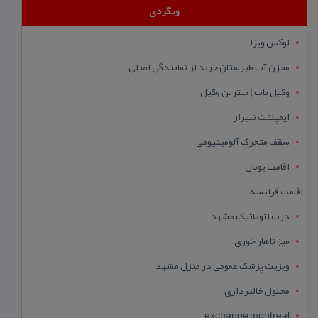
وبگردی
لوکس ویزا
مخزن آب طبرستان خرید از نمایندگی اصلی
وکیل یاب | بهترین وکیل
ایمپلنت شیراز
سقف متحرک آلومینیومی
اقامت یونان
اقامت فرانسه
درب اتوماتیک مشهد
میز ناهار خوری
ویزیت پزشک عمومی در منزل مشهد
محلول خالبرداری
exchange montreal