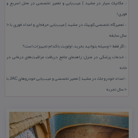
مكانیك سیار در مشهد | عیب‌یابی و تعمیر تخصصی در محل (سریع و
::
فوری)
تعمیرگاه تخصصی كوییك در مشهد | عیب‌یابی حرفه‌ای و امداد فوری با ۱۰
::
سال سابقه
اگر فقط 10 وسیله بتوانید بخرید، اولویت با كدام تجهیزات است؟
::
خدمات پزشكی در منزل؛ راهنمای جامع دریافت مراقبت‌های درمانی در
::
خانه
امداد خودرو جك در مشهد | تعمیر تخصصی و عیب‌یابی خودروهای JAC با
::
۱۰ سال تجربه