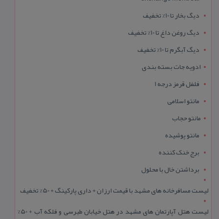
دیگ بخار تا 10% تخفیف
دیگ روغن داغ تا 10% تخفیف
دیگ آبگرم تا 10% تخفیف
ادویه جات بسته بندی
فلفل قرمز درجه 1
مانتو اسلامی
مانتو حجاب
مانتو پوشیده
برج خنک کننده
برداشتن خال با محلول
لیست مسافرخانه های مشهد با قیمت ارزان + داری پارکینگ + 50% تخفیف
لیست هتل آپارتمان های مشهد در هتل خیابان طبرسی و فلکه آب + 50%