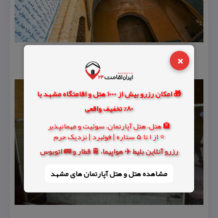
×
🎁 امکان رزرو بیش از 1000 هتل و اقامتگاه مشهد با
80% تخفیف واقعی
🏨 هتل، هتل آپارتمان، سوئیت و مهمانپذیر
⭐ از 1 تا 5 ستاره | فولبرد | نزدیک حرم
رزرو آنلاین بلیط ✈️ هواپیما، 🚆 قطار و 🚌 اتوبوس
مشاهده هتل و هتل‌ آپارتمان های مشهد