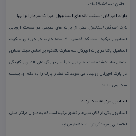
تلفن : 66059000-021
پارك امیرگان؛ بهشت لاله‌های استانبول، میراث سردار ایرانی!
پارك امیرگان استانبول
یكی از پارك های قدیمی در قسمت اروپایی
استانبول تركیه است كه قدمتی 400 ساله دارد. در دوره ی مالكیت
اسماعیل پاشا در پارك امیرگان سه عمارت باشكوه بر اساس سبك معماری
عثمانی ساخته شده است. همچنین، در فصل بهار گل های لاله ای رنگارنگی
در پارك امیرگان روئیده می شوند كه فضای پارك را به تكه ای بهشت
مبدل می سازند.
استانبول مركز اقتصاد تركیه
استانبول یكی از كلان شهرهای كشور تركیه است كه به عنوان مراكز اصلی
اقتصادی و فرهنگی تركیه به شمار می آید.