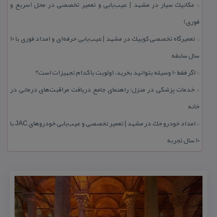
مكانیك سیار در مشهد | عیب‌یابی و تعمیر تخصصی در محل (سریع و
::
فوری)
تعمیرگاه تخصصی كوییك در مشهد | عیب‌یابی حرفه‌ای و امداد فوری با ۱۰
::
سال سابقه
اگر فقط 10 وسیله بتوانید بخرید، اولویت با كدام تجهیزات است؟
::
خدمات پزشكی در منزل؛ راهنمای جامع دریافت مراقبت‌های درمانی در
::
خانه
امداد خودرو جك در مشهد | تعمیر تخصصی و عیب‌یابی خودروهای JAC با
::
۱۰ سال تجربه