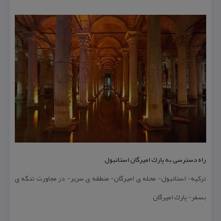
راه دسترسی به پارك امیرگان استانبول
تركیه- استانبول- محله ی امیرگان- منطقه ی سریر- در مجاورت تنگه ی
بسفر- پارك امیرگان