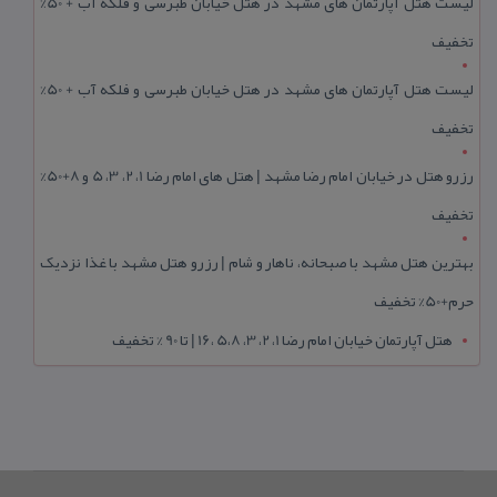
لیست هتل آپارتمان های مشهد در هتل خیابان طبرسی و فلکه آب + 50%
تخفیف
لیست هتل آپارتمان های مشهد در هتل خیابان طبرسی و فلکه آب + 50%
تخفیف
رزرو هتل در خیابان امام رضا مشهد | هتل‌ های امام رضا 1، 2، 3، 5 و 8+50%
تخفیف
بهترین هتل مشهد با صبحانه، ناهار و شام | رزرو هتل مشهد با غذا نزدیک
حرم+50% تخفیف
هتل آپارتمان خیابان امام رضا 1، 2، 3، 5،8 ،16 | تا 90 % تخفیف