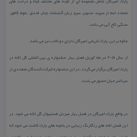
پارك امیرگان شامل مجموعه ای از گونه های مختلف گیاه و درخت های
متعدد اعم از سپید، صنوبر، سرو، زبان گنجشك، چنار، فندق، بلوط، كافور،
سنگی، كاج آبی می باشد.
علاوه بر این، پارك تاریخی امیرگان دارای دو تالاب نیز می باشد.
از سال 2005 در ماه آوریل فصل بهار، جشنواره ی بین المللی گل لاله در
پارك امیرگان برگزار می گردد. در این جشنواره شركت كنندگان متعددی از
سرتاسر جهان حضور می یابند.
در واقع پارك امیرگان در فصل بهار میزبان فستیوال گل لاله می شود. در
این فصل لاله های رنگارنگ زیبایی در باغچه های پارك كاشت می شود كه
فضای باغ را همانند تكه از بهشت جلوه می دهد. جشنواره ی لاله ای