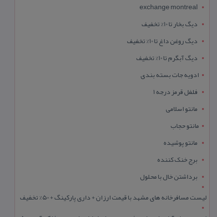
exchange montreal
دیگ بخار تا 10% تخفیف
دیگ روغن داغ تا 10% تخفیف
دیگ آبگرم تا 10% تخفیف
ادویه جات بسته بندی
فلفل قرمز درجه 1
مانتو اسلامی
مانتو حجاب
مانتو پوشیده
برج خنک کننده
برداشتن خال با محلول
لیست مسافرخانه های مشهد با قیمت ارزان + داری پارکینگ + 50% تخفیف