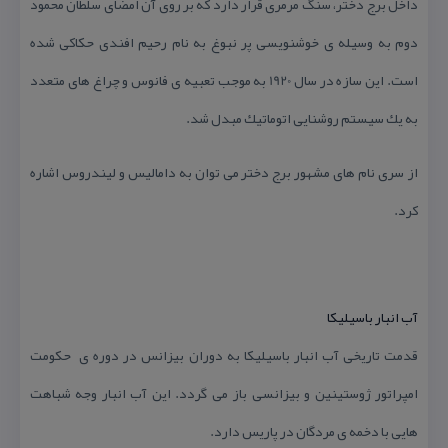
داخل برج دختر، سنگ مرمری قرار دارد كه بر روی آن امضای سلطان محمود
دوم به وسیله ی خوشنویسی پر نبوغ به نام رحیم افندی حكاكی شده
است. این سازه در سال 1920 به موجب تعبیه ی فانوس و چراغ های متعدد
به یك سیستم روشنایی اتوماتیك مبدل شد.
از سری نام های مشهور برج دختر می توان به دامالیس و لیندروس اشاره
كرد.
آب انبار باسیلیكا
قدمت تاریخی آب انبار باسیلیكا به دوران بیزانس در دوره ی حكومت
امپراتور ژوستینین و بیزانسی باز می گردد. این آب انبار وجه شباهت
هایی با دخمه ی مردگان در پاریس دارد.