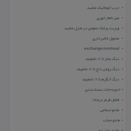
درب اتوماتیک مشهد
میز ناهار خوری
ویزیت پزشک عمومی در منزل مشهد
محلول خالبرداری
exchange montreal
دیگ بخار تا 10% تخفیف
دیگ روغن داغ تا 10% تخفیف
دیگ آبگرم تا 10% تخفیف
ادویه جات بسته بندی
فلفل قرمز درجه 1
مانتو اسلامی
مانتو حجاب
مانتو پوشیده