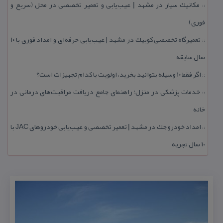
مكانیك سیار در مشهد | عیب‌یابی و تعمیر تخصصی در محل (سریع و
::
فوری)
تعمیرگاه تخصصی كوییك در مشهد | عیب‌یابی حرفه‌ای و امداد فوری با ۱۰
::
سال سابقه
اگر فقط 10 وسیله بتوانید بخرید، اولویت با كدام تجهیزات است؟
::
خدمات پزشكی در منزل؛ راهنمای جامع دریافت مراقبت‌های درمانی در
::
خانه
امداد خودرو جك در مشهد | تعمیر تخصصی و عیب‌یابی خودروهای JAC با
::
۱۰ سال تجربه