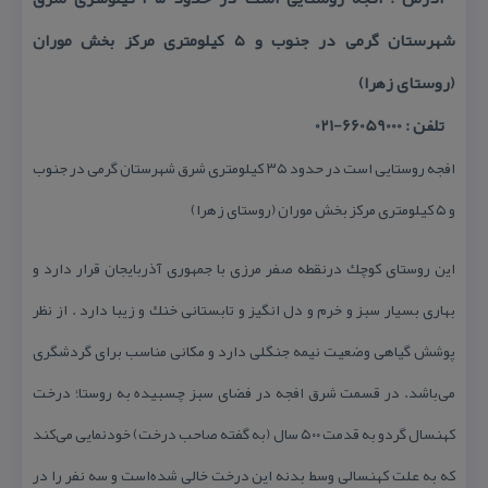
شهرستان گرمی در جنوب و ۵ كیلومتری مركز بخش موران
(روستای زهرا)
تلفن : 66059000-021
افجه روستایی است در حدود ۳۵ كیلومتری شرق شهرستان گرمی در جنوب
و ۵ كیلومتری مركز بخش موران (روستای زهرا)
این روستای كوچك درنقطه صفر مرزی با جمهوری آذربایجان قرار دارد و
بهاری بسیار سبز و خرم و دل انگیز و تابستانی خنك و زیبا دارد . از نظر
پوشش گیاهی وضعیت نیمه جنگلی دارد و مكانی مناسب برای گردشگری
می‌باشد. در قسمت شرق افجه در فضای سبز چسبیده به روستا؛ درخت
كهنسال گردو به قدمت ۵۰۰ سال (به گفته صاحب درخت) خودنمایی می‌كند
كه به علت كهنسالی وسط بدنه این درخت خالی شده‌است و سه نفر را در