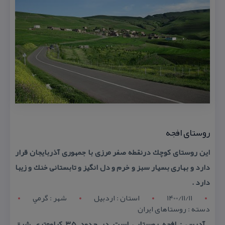
روستای افجه
این روستای كوچك درنقطه صفر مرزی با جمهوری آذربایجان قرار
دارد و بهاری بسیار سبز و خرم و دل انگیز و تابستانی خنك و زیبا
دارد .
1400/11/11
استان : اردبيل
شهر : گرمي
دسته : روستاهای ایران
آدرس : افجه روستایی است در حدود ۳۵ كیلومتری شرق