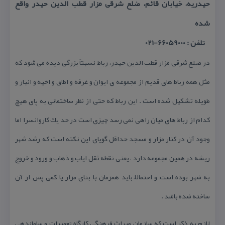
حیدریه، خیابان قائم، ضلع شرقی مزار قطب الدین حیدر واقع
شده
تلفن : 66059000-021
در ضلع شرقی مزار قطب الدین حیدر، رباط نسبتاً بزرگی دیده می شود كه
مثل همه رباط های قدیم از مجموعه ی ایوان و غرفه و اطاق و اخیه و انبار و
طویله تشكیل شده است . این رباط كه حتی از نظر ساختمانی به پای هیچ
كدام از رباط های میان راهی نمی رسد چیزی است در حد یك كاروانسرا اما
وجود آن در كنار مزار و مسجد حداقل گویای این نكته است كه رشد شهر
ریشه در همین مجموعه دارد ، یعنی نقطه ثقل ایاب و ذهاب و ورود و خروج
به شهر بوده است و احتمالاً باید همزمان با بنای مزار یا كمی پس از آن
ساخته شده باشد .
لازم به ذكر است كه سازمان میراث فرهنگی كارگاه تعمیرات و ساماندهی