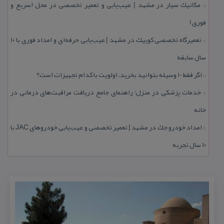
مكانیك سیار در مشهد | عیب‌یابی و تعمیر تخصصی در محل (سریع و
::
فوری)
تعمیرگاه تخصصی كوییك در مشهد | عیب‌یابی حرفه‌ای و امداد فوری با ۱۰
::
سال سابقه
اگر فقط 10 وسیله بتوانید بخرید، اولویت با كدام تجهیزات است؟
::
خدمات پزشكی در منزل؛ راهنمای جامع دریافت مراقبت‌های درمانی در
::
خانه
امداد خودرو جك در مشهد | تعمیر تخصصی و عیب‌یابی خودروهای JAC با
::
۱۰ سال تجربه