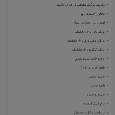
ویزیت پزشک عمومی در منزل مشهد
محلول خالبرداری
exchange montreal
دیگ بخار تا 10% تخفیف
دیگ روغن داغ تا 10% تخفیف
دیگ آبگرم تا 10% تخفیف
ادویه جات بسته بندی
فلفل قرمز درجه 1
مانتو اسلامی
مانتو حجاب
مانتو پوشیده
برج خنک کننده
برداشتن خال با محلول