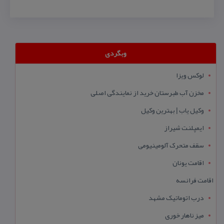
وبگردی
لوکس ویزا
مخزن آب طبرستان خرید از نمایندگی اصلی
وکیل یاب | بهترین وکیل
ایمپلنت شیراز
سقف متحرک آلومینیومی
اقامت یونان
اقامت فرانسه
درب اتوماتیک مشهد
میز ناهار خوری