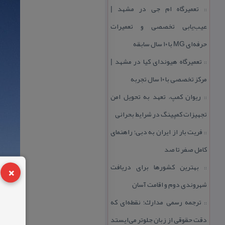
تعمیرگاه ام جی در مشهد |
::
عیب‌یابی تخصصی و تعمیرات
حرفه‌ای MG با ۱۰ سال سابقه
تعمیرگاه هیوندای كیا در مشهد |
::
مركز تخصصی با ۱۰ سال تجربه
ریوان كمپ، تعهد به تحویل امن
::
تجهیزات كمپینگ در شرایط بحرانی
فریت بار از ایران به دبی؛ راهنمای
::
كامل صفر تا صد
×
بهترین كشورها برای دریافت
::
شهروندی دوم و اقامت آسان
ترجمه رسمی مدارك؛ نقطه‌ای كه
::
دقت حقوقی از زبان جلوتر می‌ایستد