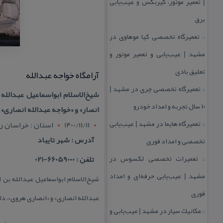
| تعمیر موتور، گیربكس و عیب‌یابی
برق
تعمیرگاه تخصصی كیا موهاوی در
::
مشهد | عیب‌یابی و تعمیر موتور و
تعلیق بادی
آرامگاه خواجه عبدالله
تعمیرگاه تخصصی چری در مشهد |
::
۱۰ سال تجربه و امداد خودرو
انصار» و «خواجه عبدالله انصاری» 
تعمیرگاه هایما در مشهد | عیب‌یابی
1400/11/11
استان : خراسان 
::
آدرس : شهر تایباد
تخصصی و امداد فوری
تعمیرات تخصصی لكسوس در
تلفن : 66059000-021
::
مشهد | عیب‌یابی حرفه‌ای و امداد
فوری
عبدالله انصاری» و «انصاری هروی»، دا
مكانیك سیار در مشهد | عیب‌یابی و
::