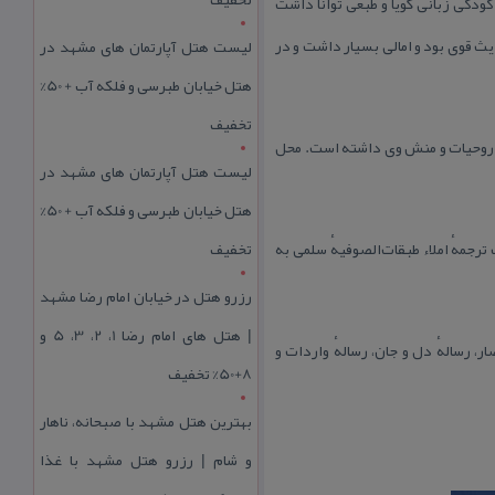
ودكی زبانی گویا و طبعی توانا داشت
یث قوی بود و امالی بسیار داشت و در
لیست هتل آپارتمان های مشهد در
هتل خیابان طبرسی و فلکه آب + 50%
تخفیف
در روحیات و منش وی داشته است. محل
لیست هتل آپارتمان های مشهد در
هتل خیابان طبرسی و فلکه آب + 50%
مهٔ املاء طبقات‌الصوفیهٔ سلمی به
تخفیف
رزرو هتل در خیابان امام رضا مشهد
| هتل‌ های امام رضا 1، 2، 3، 5 و
ر، رسالهٔ دل و جان، رسالهٔ واردات و
8+50% تخفیف
بهترین هتل مشهد با صبحانه، ناهار
و شام | رزرو هتل مشهد با غذا