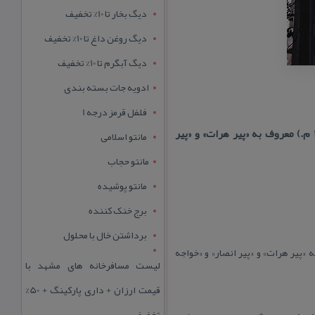
دیگ بخار تا 10% تخفیف
دیگ روغن داغ تا 10% تخفیف
دیگ آبگرم تا 10% تخفیف
ادویه جات بسته بندی
فلفل قرمز درجه 1
شیخ‌الاسلام ابواسماعیل عبدالله بن ابی‌منصور محمد (زادهٔ ۳۹۶ ه‍. ق. / ۱۰۰۶ م. درگذشتهٔ ۴۸۱ ه‍. ق. / ۱۰۸۸ م.) معروف به «پیر هرات» و «پیر
مانتو اسلامی
مانتو حجاب
مانتو پوشیده
برج خنک کننده
برداشتن خال با محلول
نصور محمد (زادهٔ ۳۹۶ ه‍. ق. / ۱۰۰۶ م. درگذشتهٔ ۴۸۱ ه‍. ق. / ۱۰۸۸ م.) معروف به «پیر هرات» و «پیر انصار» و «خواجه
لیست مسافرخانه های مشهد با
قیمت ارزان + داری پارکینگ + 50%
تخفیف