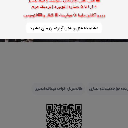
⭐ از 1 تا 5 ستاره | فولبرد | نزدیک حرم
رزرو آنلاین بلیط ✈️ هواپیما، 🚆 قطار و 🚌 اتوبوس
مشاهده هتل و هتل‌ آپارتمان های مشهد
نامه خواجه عبدالله انصاری
مقاله درباره خواجه عبدالله انصاری