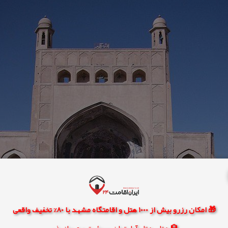
🎁 امکان رزرو بیش از 1000 هتل و اقامتگاه مشهد با 80% تخفیف واقعی
🏨 هتل، هتل آپارتمان، سوئیت و مهمانپذیر