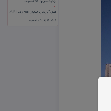
نزدیک حرم+50% تخفیف
هتل آپارتمان خیابان امام رضا 1، 2، 3،
5،8 ،16 | تا 90 % تخفیف