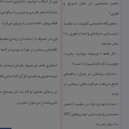
وی از اعقاب ابوایوب انصاری است كه 
تعمیر تخصصی در محل (سریع و
چنانكه شعر فارسی و عربی را نیكو می‌
فوری)
فقه روش امام حنبل را پیروی می‌كرد.
تعمیرگاه تخصصی كوییك در مشهد
::
| عیب‌یابی حرفه‌ای و امداد فوری با ۱۰
وی در تصوف از استادان زیادی تعلیم 
سال سابقه
اقامتش بیشتر در هرات بود و در آنجا ت
اگر فقط 10 وسیله بتوانید بخرید،
::
اولویت با كدام تجهیزات است؟
انصاری شعر می‌سرود ولیكن بیشتر شه
خدمات پزشكی در منزل؛ راهنمای
::
لهجه هروی و تفسیر قرآن كه اساس كار 
جامع دریافت مراقبت‌های درمانی در
از رسائل منثور او كه به نثر مسجع نوش
خانه
الهی‌نامه را می‌توان نام برد.
امداد خودرو جك در مشهد | تعمیر
::
تخصصی و عیب‌یابی خودروهای JAC
با ۱۰ سال تجربه