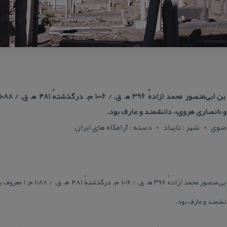
و «انصاری هروی»، دانشمند و عارف بود.
رضوي
شهر : تايباد
دسته : آرامگاه های ایران
شیخ‌الاسلام ابواسماعیل عبدالله بن ابی‌م
نشمند و عارف بود.