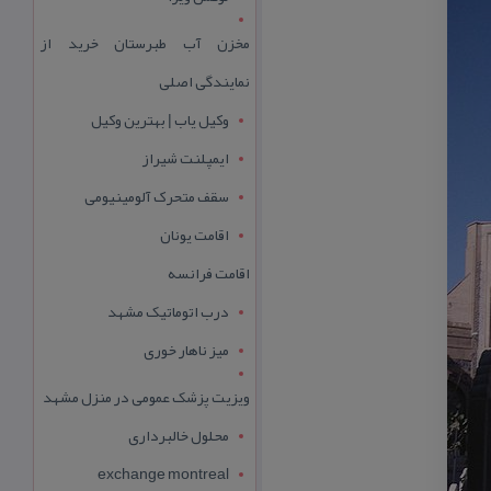
مخزن آب طبرستان خرید از
نمایندگی اصلی
وکیل یاب | بهترین وکیل
ایمپلنت شیراز
سقف متحرک آلومینیومی
اقامت یونان
اقامت فرانسه
درب اتوماتیک مشهد
میز ناهار خوری
ویزیت پزشک عمومی در منزل مشهد
محلول خالبرداری
exchange montreal