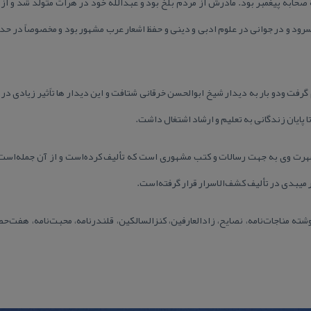
صحابه پیغمبر بود. مادرش از مردم بلخ بود و عبدالله خود در هرات متولد شد و از ك
سرود و در جوانی در علوم ادبی و دینی و حفظ اشعار عرب مشهور بود و مخصوصاً در حد
گرفت ودو بار به دیدار شیخ ابوالحسن خرقانی شتافت و این دیدار ها تاًثیر زیادی 
ا پایان زندگانی به تعلیم و ارشاد اشتغال داشت.
رت وی به جهت رسالات و كتب مشهوری است كه تألیف كرده‌است و از آن جمله‌است ترج
میبدی در تألیف كشف‌الاسرار قرار گرفته‌است.
ته مناجات‌نامه، نصایح، زادالعارفین، كنزالسالكین، قلندرنامه، محبت‌نامه، هفت‌حصا