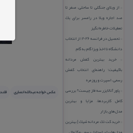
از ویلای جنگلی تا ساحلی، صفر تا
::
صد اجاره ویلا در رامسر برای یك
تعطیلات خاطره‌انگیز
تحصیل در فرانسه 2026؛ از انتخاب
::
دانشگاه تا اخذ ویزا گام به گام
خرید بهترین كفش مردانه
::
باكیفیت؛ راهنمای انتخاب كفش
رسمی، اسپرت و روزمره
پاور آنالایزر سه فاز چیست؟ بررسی
::
عكس خواجه عبدالله انصاری
قلندر
كامل كاربردها، مزایا و بهترین
مدل‌های بازار
خرید كت تك مردانه شیك | بهترین
::
مدل‌ها برای استایل رسمی و كژوال