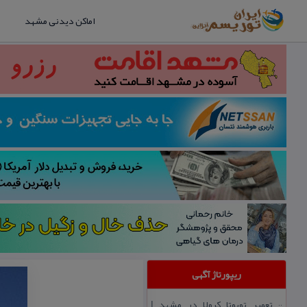
اماکن دیدنی مشهد
ریپورتاژ آگهی
تعمیر تویوتا كرولا در مشهد |
::