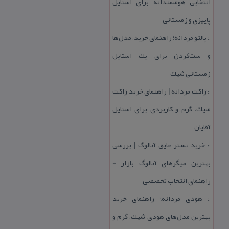
انتخابی هوشمندانه برای استایل
پاییزی و زمستانی
پالتو مردانه؛ راهنمای خرید، مدل‌ها
::
و ست‌كردن برای یك استایل
زمستانی شیك
ژاكت مردانه | راهنمای خرید ژاكت
::
شیك، گرم و كاربردی برای استایل
آقایان
خرید تستر عایق آنالوگ | بررسی
::
بهترین میگرهای آنالوگ بازار +
راهنمای انتخاب تخصصی
هودی مردانه؛ راهنمای خرید
::
بهترین مدل‌های هودی شیك، گرم و