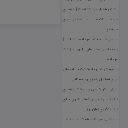
كت و شلوار مردانه شیك | راهنمای
::
خرید، انتخاب و استایل‌سازی
حرفه‌ای
خرید بافت مردانه شیك |
::
جدیدترین مدل‌های پلیور و ژاكت
مردانه
سویشرت مردانه؛ تركیب ایده‌آل
::
برای استایل پاییزی و زمستانی
پاور متر كلمپی چیست؟ راهنمای
::
انتخاب بهترین وات‌متر انبری برای
اندازه‌گیری توان برق
بارانی مردانه شیك و ضدآب؛
::